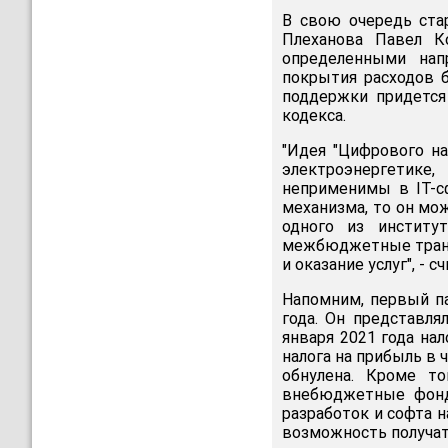
В свою очередь ста
Плеханова Павел К
определенными нап
покрытия расходов 
поддержки придется
кодекса.
"Идея "Цифрового на
электроэнергетик
неприменимы в IT-с
механизма, то он мо
одного из институ
межбюджетные транс
и оказание услуг", - с
Напомним, первый п
года. Он представля
января 2021 года нал
налога на прибыль в
обнулена. Кроме то
внебюджетные фонд
разработок и софта 
возможность получат