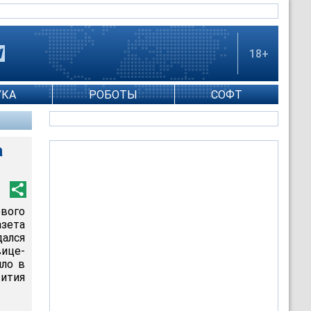
18+
УКА
РОБОТЫ
СОФТ
а
вого
зета
дался
ице-
ло в
ития