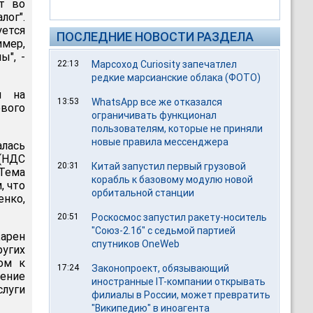
ит во
лог".
уется
ПОСЛЕДНИЕ НОВОСТИ РАЗДЕЛА
имер,
ы", -
22:13
Марсоход Curiosity запечатлел
редкие марсианские облака (ФОТО)
я на
13:53
WhatsApp все же отказался
ового
ограничивать функционал
пользователям, которые не приняли
новые правила мессенджера
лась
 (НДС
20:31
Китай запустил первый грузовой
Тема
корабль к базовому модулю новой
, что
орбитальной станции
енко,
20:51
Роскосмос запустил ракету-носитель
"Союз-2.1б" с седьмой партией
Карен
спутников OneWeb
ругих
ом к
17:24
Законопроект, обязывающий
ение
иностранные IT-компании открывать
слуги
филиалы в России, может превратить
"Википедию" в иноагента