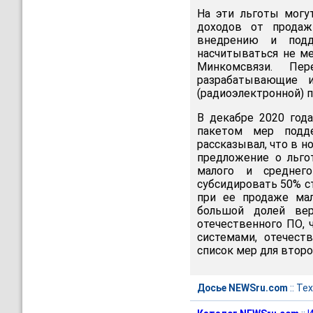
На эти льготы могу
доходов от продаж
внедрению и под
насчитываться не м
Минкомсвязи. Пер
разрабатывающие и
(радиоэлектронной) 
В декабре 2020 год
пакетом мер подд
рассказывал, что в 
предложение о льго
малого и среднег
субсидировать 50% с
при ее продаже мал
большой долей вер
отечественного ПО,
системами, отечест
список мер для втор
Досье NEWSru.com
::
Тех