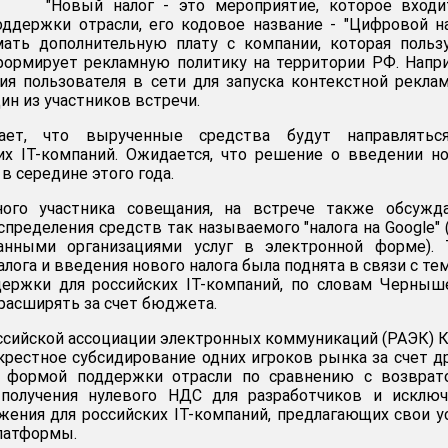
"Новый налог - это мероприятие, которое вход
ддержки отрасли, его кодовое название - "Цифровой на
мать дополнительную плату с компании, которая польз
формирует рекламную политику на территории РФ. Напр
ия пользователя в сети для запуска контекстной реклам
ин из участников встречи.
ает, что вырученные средства будут направлятьс
их IT-компаний. Ожидается, что решение о введении н
 в середине этого года.
ого участника совещания, на встрече также обсужда
пределения средств так называемого "налога на Google"
анными организациями услуг в электронной форме). 
лога и введения нового налога была поднята в связи с тем
ержки для российских IT-компаний, по словам Черныш
асширять за счет бюджета.
ссийской ассоциации электронных коммуникаций (РАЭК) 
екрестное субсидирование одних игроков рынка за счет д
 формой поддержки отрасли по сравнению с возврат
получения нулевого НДС для разработчиков и исключ
жения для российских IT-компаний, предлагающих свои у
латформы.