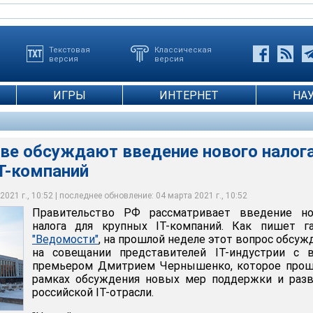
Текстовая
Классическая
версия
версия
ИГРЫ
ИНТЕРНЕТ
НА
тве обсуждают введение нового налог
T-компаний
ассматривает введение нового налога для крупных IT-компаний
ve / Акишин Вячеслав
021 г., 10:52 | последнее обновление: 04 марта 2021 г., 10:52
Правительство РФ рассматривает введение но
налога для крупных IT-компаний. Как пишет га
"Ведомости"
, на прошлой неделе этот вопрос обсуж
на совещании представителей IT-индустрии с в
премьером Дмитрием Чернышенко, которое прош
рамках обсуждения новых мер поддержки и разв
российской IT-отрасли.