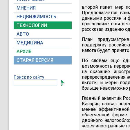
второй пакет мер по
МНЕНИЯ
Предполагается взи
НЕДВИЖИМОСТЬ
данными россиян и 
при анализе поведен
ТЕХНОЛОГИИ
рассказал изданию од
АВТО
План предусматрив
МЕДИЦИНА
поддержку российск
налога будет принято
АРХИВ
СТАРАЯ ВЕРСИЯ
По словам еще одн
возможность перерас
на оказание иностр
перераспределения на
Поиск по сайту
льготы и меры подд
больше невозможно р
Главный аналитик Ро
Казарян, назвал пер
менее эффективной
облегченной форме 
двойного налогообло
через иностранные п