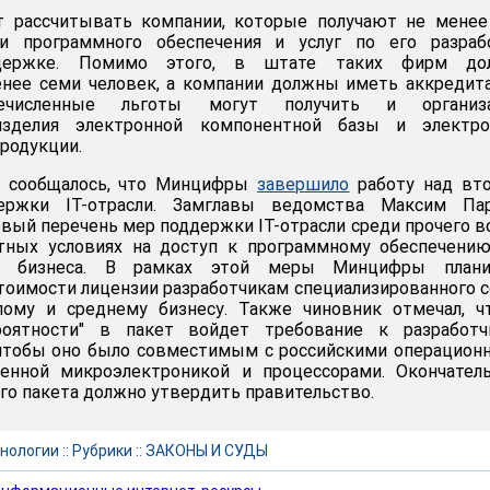
т рассчитывать компании, которые получают не менее
и программного обеспечения и услуг по его разрабо
держке. Помимо этого, в штате таких фирм до
енее семи человек, а компании должны иметь аккреди
ечисленные льготы могут получить и организа
зделия электронной компонентной базы и электро
продукции.
а сообщалось, что Минцифры
завершило
работу над вт
ержки IT-отрасли. Замглавы ведомства Максим Па
новый перечень мер поддержки IT-отрасли среди прочего 
тных условиях на доступ к программному обеспечению
о бизнеса. В рамках этой меры Минцифры плани
тоимости лицензии разработчикам специализированного 
ому и среднему бизнесу. Также чиновник отмечал, чт
оятности" в пакет войдет требование к разработч
 чтобы оно было совместимым с российскими операцио
венной микроэлектроникой и процессорами. Окончател
ого пакета должно утвердить правительство.
нологии
::
Рубрики
::
ЗАКОНЫ И СУДЫ