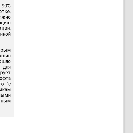
 90%
тке,
лжно
тацию
ции,
нной
орым
ршин
вошло
 для
рует
софта
о "с
икам
нными
ьным