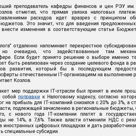
рший преподаватель кафедры финансов и цен РЭУ им. 
озлов отметил, что прямая увязка налоговых платеж
равлениями расходов идет вразрез с принципом об
бюджетов. Это значит, что для введения предложенны
 внести изменения в соответствующие статьи Бюджет
лога" отдаленно напоминает перекрестное субсидирова
е, но очевидно, что задействованные там механ
фере. Если будет принято решение о выборе именно т
жет быть реализован через создание целевого фонда в р
тов развития, который бы в последующем предоста
ферты отечественным IT-организациям на выполнение 
читает Козлов.
акет мер поддержки IT-отрасли был принят в июле про
л собой
поправки
к Налоговому кодексу, согласно кото
ог на прибыль для IT-компаний снизился с 20% до 3%, а с
 части, подлежащей зачислению в региональные бюджеты,
го, с нового года IT-компании платят в государстве
ы не 14%, а 7,6%. Также власти отменили НДС с рек
на иностранных цифровых площадках и дать разработчик
ь специальные субсидии.