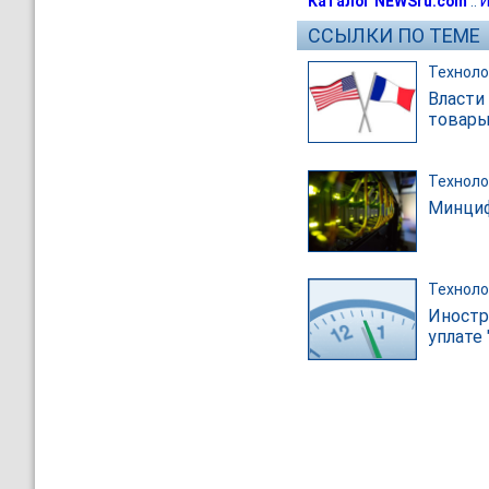
Каталог NEWSru.com
::
И
ССЫЛКИ ПО ТЕМЕ
Техноло
Власти
товары
Техноло
Минциф
Техноло
Иностр
уплате 