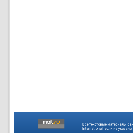
Все текстовые материалы са
International
, если не указано