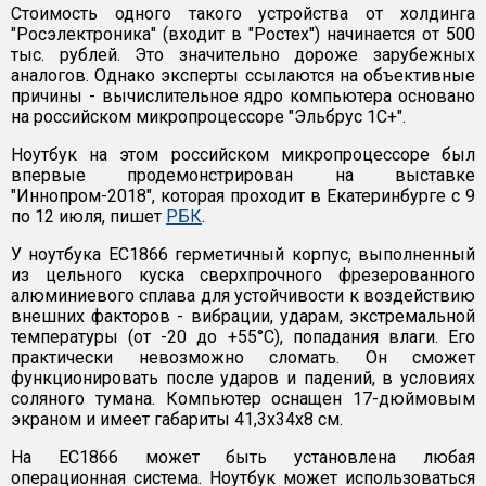
Стоимость одного такого устройства от ​холдинга
"Росэлектроника" (входит в "Ростех") начинается от 500
тыс. рублей. Это значительно дороже зарубежных
аналогов. Однако эксперты ссылаются на объективные
причины - вычислительное ядро компьютера основано
на российском микропроцессоре "Эльбрус 1С+".
Ноутбук на этом российском микропроцессоре был
впервые продемонстрирован на выставке
"Иннопром-2018", которая проходит в Екатеринбурге с 9
по 12 июля, пишет
РБК
.
У ноутбука ЕС1866 герметичный корпус, выполненный
из цельного куска сверхпрочного фрезерованного
алюминиевого сплава для устойчивости к воздействию
внешних факторов - вибрации, ударам, экстремальной
температуры (от -20 до +55°С), попадания влаги. Его
практически невозможно сломать. Он сможет
функционировать после ударов и падений, в условиях
соляного тумана. Компьютер оснащен 17-дюймовым
экраном и имеет габариты 41,3х34х8 см.
На ЕС1866 может быть установлена любая
операционная система. Ноутбук может использоваться