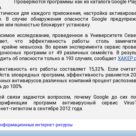
Проверяются программы как из каталога Google Play
.
тически для каждого приложения, настройка активиров
. В случае обнаружения опасности Google предупреж
зе или полностью блокирует установку.
исимое исследование, проведенное в Университете Сев
вает, что эффективность работы столь замечате
 крайне невысока. Во время эксперимента сервис пров
доносных программ от 49 различных семейств. В резул
дить об опасности только в 193 случаях, сообщает
ХАКЕР.
ективность его работы составляет 15,32%. Если счита
ств зловредных программ, эффективность равняется 20
ычных антивирусов различных компаний процент распозна
% до 100%.
ой связи задаются вопросом, почему Google до сих п
рификации программ антивирусный сервис VirusTo
ет-гигантом в сентябре 2012 года.
нформационные интернет-ресурсы