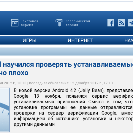
Текстовая
Классическая
версия
версия
ИГРЫ
ИНТЕРНЕТ
НА
d научился проверять устанавливаемы
но плохо
 2012 г., 10:18 | последнее обновление: 12 декабря 2012 г., 17:13
В новой версии Android 4.2 (Jelly Bean), представл
Google 13 ноября, появился сервис верифик
устанавливаемых приложений. Смысл в том, что
установке программы ее данные отправляются
проверки на сервер верификации Google, вмес
информацией об источнике установки и некото
другими данными.