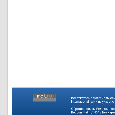
Все текстовые материалы са
International
, если не указано
Обратная связь:
Редакция са
Версии:
Palm / PDA
/
Без карт