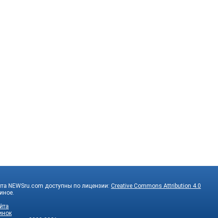
йта NEWSru.com доступны по лицензии:
Creative Commons Attribution 4.0
 иное.
йта
инок