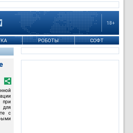
18+
УКА
РОБОТЫ
СОФТ
е
енной
ации
 при
 для
те с
рыми