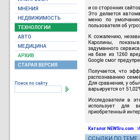
и со сторонних сайтов
МНЕНИЯ
Это делается автома
НЕДВИЖИМОСТЬ
меню по умолчанию
пользователя об угро
ТЕХНОЛОГИИ
К сожалению, незав
АВТО
Каролины, показы
МЕДИЦИНА
задуманного сервиса
на базе из 1260 вре
АРХИВ
Google смог предупре
СТАРАЯ ВЕРСИЯ
Получается, что эфф
распознаванию семей
Для сравнения, у об
Поиск по сайту
варьируется от 51,02
Исследователи в эт
использует для ве
приобретенный интерн
Каталог NEWSru.com
::
И
ССЫЛКИ ПО ТЕМЕ