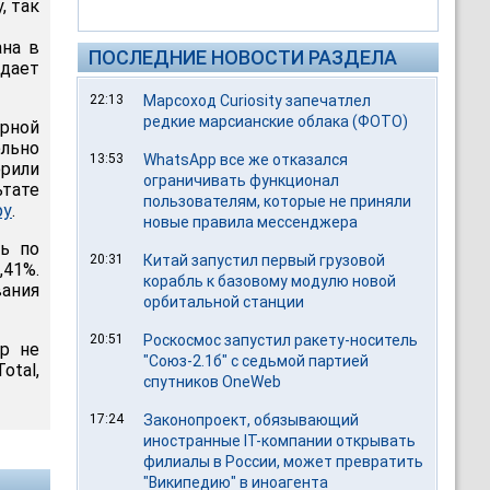
, так
ана в
ПОСЛЕДНИЕ НОВОСТИ РАЗДЕЛА
дает
22:13
Марсоход Curiosity запечатлел
редкие марсианские облака (ФОТО)
ерной
льно
13:53
WhatsApp все же отказался
ерили
ограничивать функционал
ьтате
пользователям, которые не приняли
ру
.
новые правила мессенджера
ть по
20:31
Китай запустил первый грузовой
,41%.
корабль к базовому модулю новой
вания
орбитальной станции
20:51
Роскосмос запустил ракету-носитель
ор не
"Союз-2.1б" с седьмой партией
tal,
спутников OneWeb
17:24
Законопроект, обязывающий
иностранные IT-компании открывать
филиалы в России, может превратить
"Википедию" в иноагента