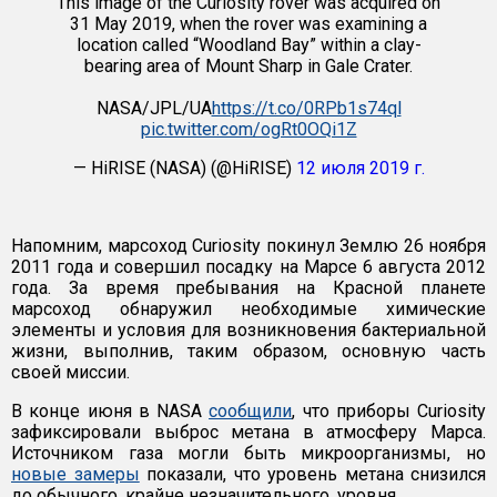
This image of the Curiosity rover was acquired on
31 May 2019, when the rover was examining a
location called “Woodland Bay” within a clay-
bearing area of Mount Sharp in Gale Crater.
NASA/JPL/UA
https://t.co/0RPb1s74ql
pic.twitter.com/ogRt0OQi1Z
— HiRISE (NASA) (@HiRISE)
12 июля 2019 г.
Напомним, марсоход Curiosity покинул Землю 26 ноября
2011 года и совершил посадку на Марсе 6 августа 2012
года. За время пребывания на Красной планете
марсоход обнаружил необходимые химические
элементы и условия для возникновения бактериальной
жизни, выполнив, таким образом, основную часть
своей миссии.
В конце июня в NASA
сообщили
, что приборы Curiosity
зафиксировали выброс метана в атмосферу Марса.
Источником газа могли быть микроорганизмы, но
новые замеры
показали, что уровень метана снизился
до обычного, крайне незначительного, уровня.