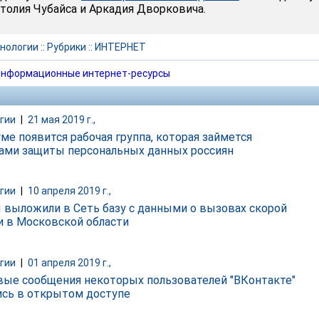
толия Чубайса и Аркадия Дворковича.
нологии
::
Рубрики
::
ИНТЕРНЕТ
нформационные интернет-ресурсы
гии
|
21 мая 2019 г.,
уме появится рабочая группа, которая займется
ами защиты персональных данных россиян
гии
|
10 апреля 2019 г.,
 выложили в Сеть базу с данными о вызовах скорой
 в Московской области
гии
|
01 апреля 2019 г.,
вые сообщения некоторых пользователей "ВКонтакте"
ись в открытом доступе