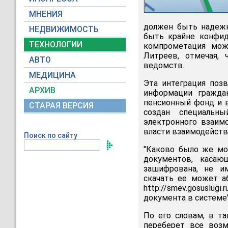
МНЕНИЯ
должен быть надежн
НЕДВИЖИМОСТЬ
быть крайне конфид
ТЕХНОЛОГИИ
компрометация мож
Литреев, отмечая, 
АВТО
ведомств.
МЕДИЦИНА
Эта интеграция поз
АРХИВ
информации граждан
пенсионный фонд и в
СТАРАЯ ВЕРСИЯ
создан специальн
электронного взаим
власти взаимодейству
Поиск по сайту
"Каково было же мое
документов, касаю
зашифрована, не им
скачать ее может а
http://smev.gosuslug
документа в системе"
По его словам, в та
переберет все воз