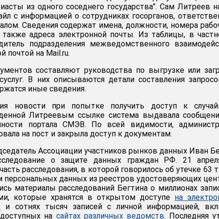
зиасты из одного соседнего государства". Сам Литреев 
йл с информацией о сотрудниках госорганов, ответств
талом. Сведения содержат имена, должности, номера рабо
 также адреса электронной почты. Из таблицы, в частн
одитель подразделения межведомственного взаимодейс
 почтой на Mail.ru.
ументов составляют руководства по выгрузке или заг
суслуг. В них описываются детали составления запросо
ержатся иные сведения.
ия новости при попытке получить доступ к случай
денной Литреевым ссылке система выдавала сообщени
пности портала СМЭВ. По всей видимости, администр
вала на пост и закрыла доступ к документам.
дседатель Ассоциации участников рынков данных Иван Б
сследование о защите данных граждан РФ. 21 апрел
асть расследования, в которой говорилось об утечке 63 
м персональных данных из реестров удостоверяющих цен
сь материалы расследований Бегтина о миллионах запи
ми, которые хранятся в открытом доступе
на электро
х
и сотнях тысяч записей с личной информацией, вкл
 доступных на
сайтах различных ведомств
. Последняя у