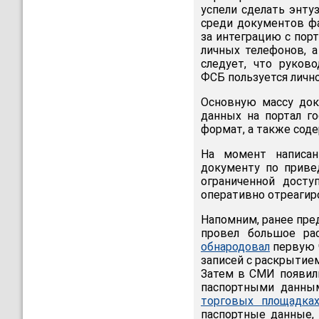
успели сделать энту
среди документов фа
за интеграцию с пор
личных телефонов, а
следует, что руков
ФСБ пользуется личной
Основную массу док
данных на портал го
формат, а также сод
На момент написан
документу по приве
ограниченной досту
оперативно отреагиро
Напомним, ранее пре
провел большое ра
обнародовал
первую ч
записей с раскрытие
Затем в СМИ появили
паспортными данны
торговых площадка
паспортные данные,