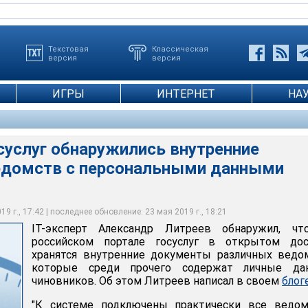
Текстовая
Классическая
версия
версия
ИГРЫ
ИНТЕРНЕТ
НА
суслуг обнаружились внутренние
домств с персональными данными
итреева
9 г., 17:42 | последнее обновление: 23 мая 2019 г., 18:21
IT-эксперт Александр Литреев обнаружил, чт
российском портале госуслуг в открытом дос
хранятся внутренние документы различных ведо
которые среди прочего содержат личные да
чиновников. Об этом Литреев написал в своем
блог
"К системе подключены практически все ведом