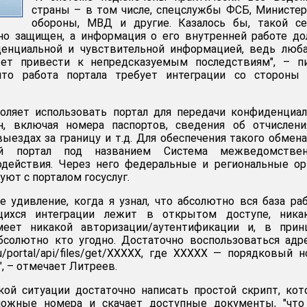
страны – в том числе, спецслужбы ФСБ, Министе
обороны, МВД и другие. Казалось бы, такой се
о защищен, а информация о его внутренней работе до
енциальной и чувствительной информацией, ведь люба
ет привести к непредсказуемым последствиям", – п
что работа портала требует интеграции со стороны 
воляет использовать портал для передачи конфиденциа
, включая номера паспортов, сведения об отчислени
ыездах за границу и т.д. Для обеспечения такого обмен
ый портал под названием Система межведомствен
одействия. Через него федеральные и региональные о
ют с порталом госуслуг.
 удивление, когда я узнал, что абсолютно вся база ра
щихся интеграции лежит в открытом доступе, ника
еет никакой авторизации/аутентификации и, в принц
бсолютно кто угодно. Достаточно воспользоваться адр
i.ru/portal/api/files/get/XXXXX, где XXXXX — порядковый 
, – отмечает Литреев.
кой ситуации достаточно написать простой скрипт, ко
можные номера и скачает доступные документы, "что