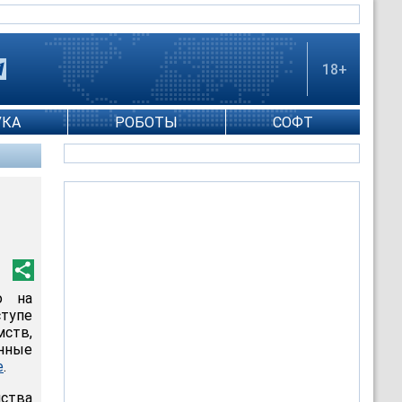
18+
УКА
РОБОТЫ
СОФТ
о на
тупе
мств,
нные
е
.
ства