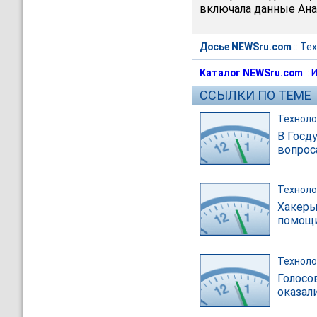
включала данные Ана
Досье NEWSru.com
::
Тех
Каталог NEWSru.com
::
И
ССЫЛКИ ПО ТЕМЕ
Техноло
В Госд
вопрос
Техноло
Хакеры
помощи
Техноло
Голосо
оказал