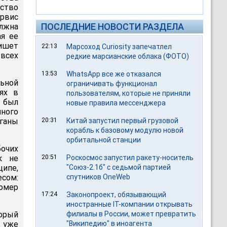
рство
рвис
ПОСЛЕДНИЕ НОВОСТИ РАЗДЕЛА
лжна
я ее
ишет
22:13
Марсоход Curiosity запечатлел
всех
редкие марсианские облака (ФОТО)
13:53
WhatsApp все же отказался
льной
ограничивать функционал
ях в
пользователям, которые не приняли
а был
новые правила мессенджера
ного
рганы
20:31
Китай запустил первый грузовой
корабль к базовому модулю новой
орбитальной станции
бочих
к не
20:51
Роскосмос запустил ракету-носитель
ипе,
"Союз-2.1б" с седьмой партией
есом:
спутников OneWeb
номер
17:24
Законопроект, обязывающий
иностранные IT-компании открывать
торый
филиалы в России, может превратить
 уже
"Википедию" в иноагента