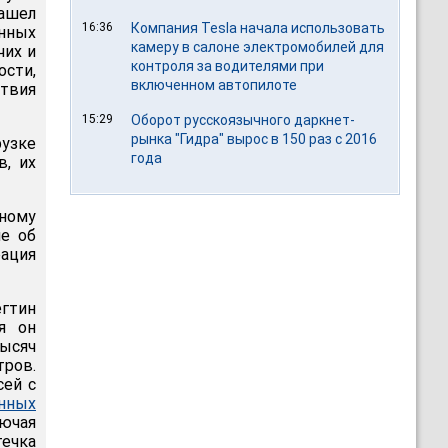
нашел
16:36
Компания Tesla начала использовать
енных
камеру в салоне электромобилей для
чих и
контроля за водителями при
ости,
включенном автопилоте
твия
15:29
Оборот русскоязычного даркнет-
рынка "Гидра" вырос в 150 раз с 2016
рузке
года
в, их
ному
е об
ация
егтин
я он
тысяч
тров.
сей с
нных
ючая
течка