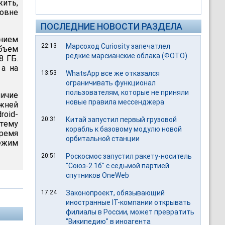
жить,
овне
ПОСЛЕДНИЕ НОВОСТИ РАЗДЕЛА
ением
22:13
Марсоход Curiosity запечатлел
бъем
редкие марсианские облака (ФОТО)
8 ГБ.
а на
13:53
WhatsApp все же отказался
ограничивать функционал
пользователям, которые не приняли
ичие
новые правила мессенджера
ижней
oid-
20:31
Китай запустил первый грузовой
тему
корабль к базовому модулю новой
время
орбитальной станции
режим
20:51
Роскосмос запустил ракету-носитель
"Союз-2.1б" с седьмой партией
спутников OneWeb
17:24
Законопроект, обязывающий
иностранные IT-компании открывать
филиалы в России, может превратить
"Википедию" в иноагента