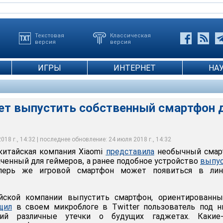
Текстовая
Классическая
версия
версия
ИГРЫ
ИНТЕРНЕТ
НА
т выпустить собственный смартфон 
18 г., 14:32 | последнее обновление: 24 июля 2018 г., 14:32
 китайская компания Xiaomi
представила
необычный смар
наченный для геймеров, а ранее подобное устройство
выпус
еперь же игровой смартфон может появиться в лин
йской компании выпустить смартфон, ориентированны
щил
в своем микроблоге в Twitter пользователь под н
ий различные утечки о будущих гаджетах. Какие-