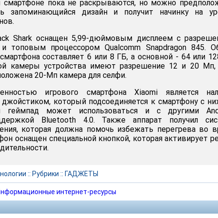
м смартфоне пока не раскрываются, но можно предполо
ь запоминающийся дизайн и получит начинку на ур
нов.
lack Shark оснащен 5,99-дюймовым дисплеем с разреш
 и топовым процессором Qualcomm Snapdragon 845. О
мартфона составляет 6 или 8 ГБ, а основной - 64 или 12
ой камеры устройства имеют разрешение 12 и 20 Мп, 
положена 20-Мп камера для селфи.
бенностью игрового смартфона Xiaomi является нал
 джойстиком, который подсоединяется к смартфону с н
 геймпад может использоваться и с другими Andr
держкой Bluetooth 4.0. Также аппарат получил сис
ения, которая должна помочь избежать перегрева во 
тфон оснащен специальной кнопкой, которая активирует 
дительности.
нологии
::
Рубрики
::
ГАДЖЕТЫ
нформационные интернет-ресурсы