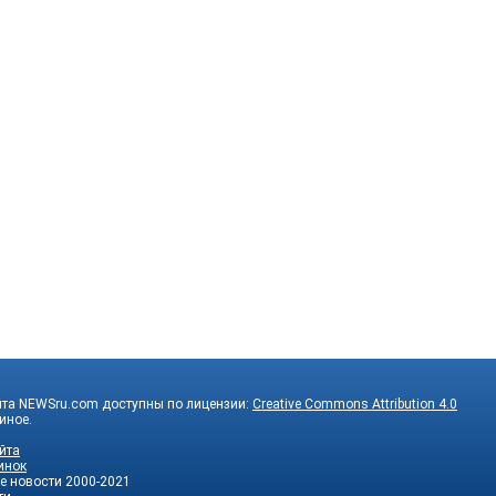
йта NEWSru.com доступны по лицензии:
Creative Commons Attribution 4.0
 иное.
йта
инок
е новости
2000-2021