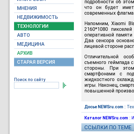
подробности об это
что он будет имет
МНЕНИЯ
современных флагма
НЕДВИЖИМОСТЬ
Напомним, Xiaomi B
ТЕХНОЛОГИИ
2160*1080 пикселей
оперативной памяти с
АВТО
Два сенсора основн
МЕДИЦИНА
лицевой стороне рас
АРХИВ
Отличительной осо
СТАРАЯ ВЕРСИЯ
съемного геймпада с
стороны. При этом
смартфонами с под
жидкостного охлажд
Поиск по сайту
игры. Наконец, смар
повышенной произво
Досье NEWSru.com
::
Тех
Каталог NEWSru.com
::
И
ССЫЛКИ ПО ТЕМЕ