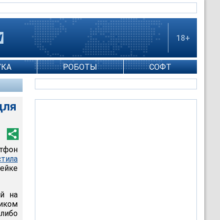
18+
УКА
РОБОТЫ
СОФТ
для
тфон
тила
ейке
й на
иком
либо