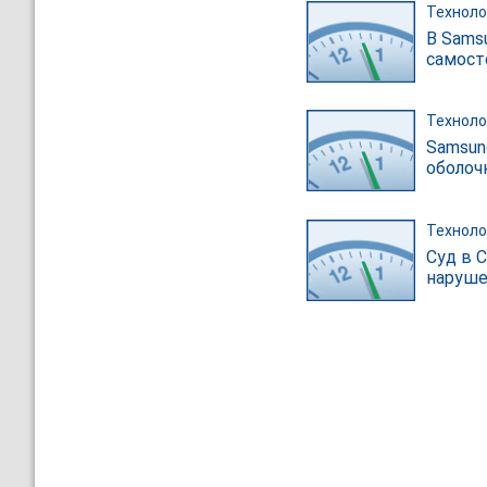
Техноло
В Sams
самост
Техноло
Samsun
оболоч
Техноло
Суд в 
наруше