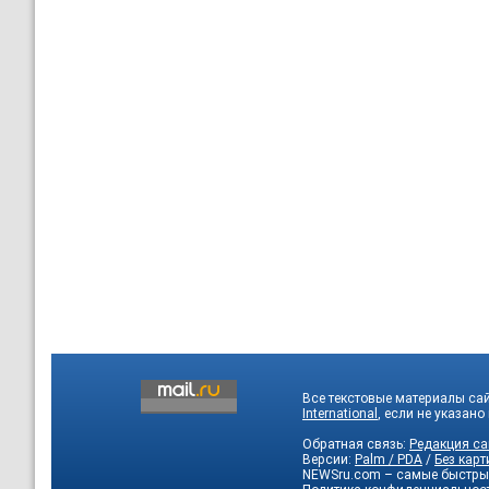
Все текстовые материалы са
International
, если не указано
Обратная связь:
Редакция са
Версии:
Palm / PDA
/
Без карт
NEWSru.com – самые быстры