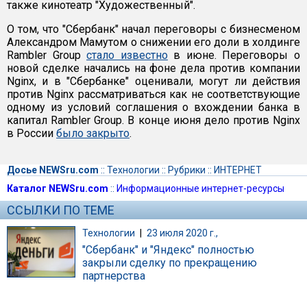
также кинотеатр "Художественный".
О том, что "Сбербанк" начал переговоры с бизнесменом
Александром Мамутом о снижении его доли в холдинге
Rambler Group
стало известно
в июне. Переговоры о
новой сделке начались на фоне дела против компании
Nginx, и в "Сбербанке" оценивали, могут ли действия
против Nginx рассматриваться как не соответствующие
одному из условий соглашения о вхождении банка в
капитал Ramblеr Group. В конце июня дело против Nginx
в России
было закрыто
.
Досье NEWSru.com
::
Технологии
::
Рубрики
::
ИНТЕРНЕТ
Каталог NEWSru.com
::
Информационные интернет-ресурсы
ССЫЛКИ ПО ТЕМЕ
Технологии
|
23 июля 2020 г.,
"Сбербанк" и "Яндекс" полностью
закрыли сделку по прекращению
партнерства