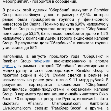
мероприятия", - говорится в сообщении.
В рамках этой сделки "Сбербанк" выкупит у Rambler
Group казначейскую долю в размере 6,95%, которая
ранее была приобретена группой у финансового
инвестора Era Capital. Помимо выкупа 6,95% напрямую у
Rambler Group, в результате которого доля "Сбербанка"
повысится до 53,5%, банк также приобретет долю в 1,5%
напрямую у компании A&NN, второго акционера Rambler
Group. В результате доля "Сбербанка" в капитале группы
увеличится до 55%.
Напомним, в августе прошлого года "Сбербанк" и
Rambler Group
закрыли
анонсированную в апреле
сделку
, в рамках которой "Сбербанк" инвестировал в
медиагруппу и стал совладельцем Rambler Group с
пакетом акций в 46,5%. Сумма сделки в релизе не
называлась, но ранее речь шла о 9-11 млрд рублей. В
результате партнерства экосистема "Сбербанка"
дополнилась digital-продуктами и сервисами Rambler
Group. В периметр сделки вошли онлайн кинотеатр Оkkо,
более 30 популярных ресурсов Рунета, включая Lenta.ru,
Gazeta.ru, Afisha.ru, Championat.com, Rambler.ru,
LiveJournal.com, сервис "Рамблер.Касса" и другие, а