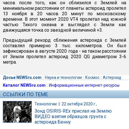
часов после того, как он сблизился с Землей: на
минимальном расстоянии от планеты астероид пролетел
13 ноября в 20 часов 20 минут по московскому
времени. В этот момент 2020 VT4 пролетал над южной
частью Тихого океана и выглядел с Земли как
движущаяся точка со звездной величиной +3.
Предыдущий рекорд сближения астероида с Землей
составлял примерно 3 тыс. километров. Он был
зафиксирован в августе 2020 года - на таком расстоянии
от Земли пролетел астероид 2020 QG диаметром 3-6
метра.
Досье NEWSru.com
::
Наука и технологии
::
Космос
::
Астероид
Каталог NEWSru.com
::
Информационные интернет-ресурсы
ССЫЛКИ ПО ТЕМЕ
Технологии
|
22 октября 2020 г.,
Зонд OSIRIS-REx прислал на Землю
ВИДЕО взятия образцов грунта с
астероида Бенну