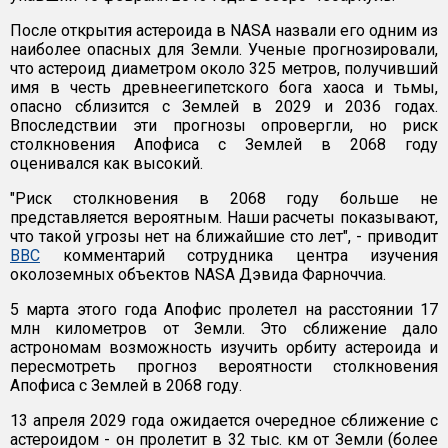
После открытия астероида в NASA назвали его одним из
наиболее опасных для Земли. Ученые прогнозировали,
что астероид диаметром около 325 метров, получивший
имя в честь древнеегипетского бога хаоса и тьмы,
опасно сблизится с Землей в 2029 и 2036 годах.
Впоследствии эти прогнозы опровергли, но риск
столкновения Апофиса с Землей в 2068 году
оценивался как высокий.
"Риск столкновения в 2068 году больше не
представляется вероятным. Наши расчеты показывают,
что такой угрозы нет на ближайшие сто лет", - приводит
BBC
комментарий сотрудника центра изучения
околоземных объектов NASA Дэвида Фарноччиа.
5 марта этого года Апофис пролетел на расстоянии 17
млн километров от Земли. Это сближение дало
астрономам возможность изучить орбиту астероида и
пересмотреть прогноз вероятности столкновения
Апофиса с Землей в 2068 году.
13 апреля 2029 года ожидается очередное сближение с
астероидом - он пролетит в 32 тыс. км от Земли (более