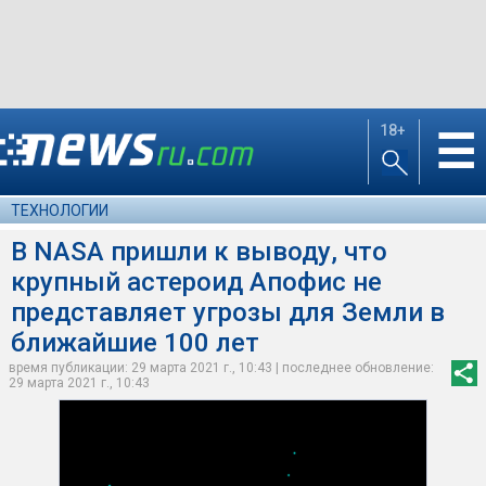
18+
☰
ТЕХНОЛОГИИ
В NASA пришли к выводу, что
крупный астероид Апофис не
представляет угрозы для Земли в
ближайшие 100 лет
время публикации: 29 марта 2021 г., 10:43 | последнее обновление:
29 марта 2021 г., 10:43