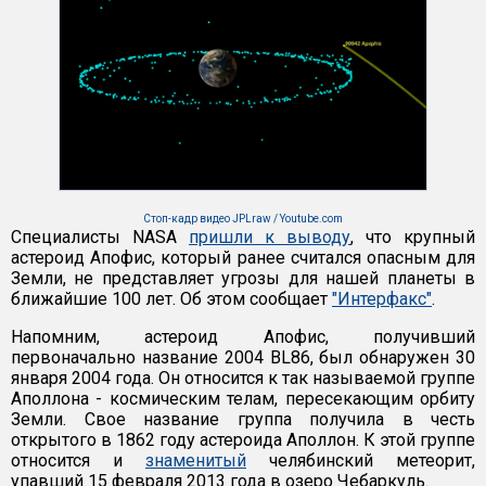
Стоп-кадр видео JPLraw / Youtube.com
Специалисты NASA
пришли к выводу
, что крупный
астероид Апофис, который ранее считался опасным для
Земли, не представляет угрозы для нашей планеты в
ближайшие 100 лет. Об этом сообщает
"Интерфакс"
.
Напомним, астероид Апофис, получивший
первоначально название 2004 BL86, был обнаружен 30
января 2004 года. Он относится к так называемой группе
Аполлона - космическим телам, пересекающим орбиту
Земли. Свое название группа получила в честь
открытого в 1862 году астероида Аполлон. К этой группе
относится и
знаменитый
челябинский метеорит,
упавший 15 февраля 2013 года в озеро Чебаркуль.