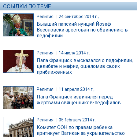
ССЫЛКИ ПО ТЕМЕ
Религия
|
24 сентября 2014 г.,
Бывший папский нунций Йозеф
Весоловски арестован по обвинению в
педофилии
Религия
|
14 июля 2014 г.,
Папа Франциск высказался о педофилии,
целибате и мафии, ошеломив своих
приближенных
Религия
|
11 апреля 2014 г.,
Папа Франциск извинился перед
жертвами священников-педофилов
Религия
|
05 february 2014 г.,
Комитет ООН по правам ребенка
критикует Ватикан за укрывательство