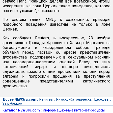
сейчас Папа Франциск делали все возможное, чтобы
искоренить из лона Церкви такое поведение, которое
нас всех ужасает", - сказал он.
По словам главы МВД, к сожалению, примеры
подобного поведения известны не только в лоне
Церкви.
Как сообщает Reuters, в воскресенье, 23 ноября,
архиепископ Гранады Франсиско Хавьер Мартинез на
богослужении в кафедральном соборе Гранады
объявил перед паствой об аресте представителей
духовенства, подозреваемых в сексуальном насилии
над несовершеннолетним юношей. Вслед за этим
католический иерарх и шестеро священников,
служивших вместе с ним преклонили колени перед
алтарем и попросили прощения за преступления,
совершенные представителями католического
духовенства.
Досье NEWSru.com
::
Религия
::
Римско-Католическая Церковь
::
За рубежом
Каталог NEWSru.com
::
Информационные интернет-ресурсы