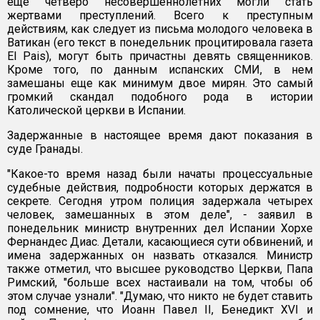
еще четверо несовершеннолетних могли стать
жертвами преступлений. Всего к преступным
действиям, как следует из письма молодого человека в
Ватикан (его текст в понедельник процитировала газета
El Pais), могут быть причастны девять священников.
Кроме того, по данным испанских СМИ, в нем
замешаны еще как минимум двое мирян. Это самый
громкий скандал подобного рода в истории
Католической церкви в Испании.
Задержанные в настоящее время дают показания в
суде Гранады.
"Какое-то время назад были начаты процессуальные
судебные действия, подробности которых держатся в
секрете. Сегодня утром полиция задержала четырех
человек, замешанных в этом деле", - заявил в
понедельник министр внутренних дел Испании Хорхе
Фернандес Диас. Детали, касающиеся сути обвинений, и
имена задержанных он назвать отказался. Министр
также отметил, что высшее руководство Церкви, Папа
Римский, "больше всех настаивали на том, чтобы об
этом случае узнали". "Думаю, что никто не будет ставить
под сомнение, что Иоанн Павел II, Бенедикт XVI и