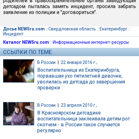
родителей в правоохранительные органы заведующая
детсадом пыталась замять инцидент, просила забрать
заявление из полиции и "договориться".
Досье NEWSru.com
::
Свердловская область
::
Екатеринбург
::
Инцидент
Каталог NEWSru.com
::
Информационные интернет-ресурсы
ССЫЛКИ ПО ТЕМЕ
В России
|
22 января 2016 г.,
Воспитательница из Екатеринбурга,
порвавшая ухо пятилетней девочке,
уволилась из детсада до завершения
проверки
В России
|
23 апреля 2010 г.,
В Красноярском детсадике
воспитательница заклеивала детям рот
скотчем - в России такое случается
регулярно