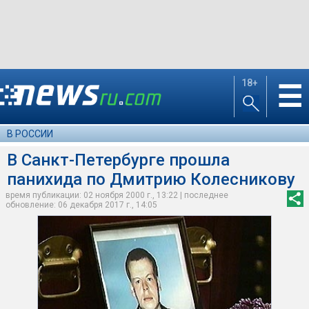
18+
☰
В РОССИИ
В Санкт-Петербурге прошла
панихида по Дмитрию Колесникову
время публикации: 02 ноября 2000 г., 13:22 | последнее
обновление: 06 декабря 2017 г., 14:05