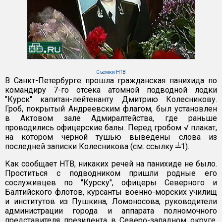
Съемки НТВ
В Санкт-Петербурге прошла гражданская панихида по
командиру 7-го отсека атомной подводной лодки
"Курск" капитан-лейтенанту Дмитрию Колесникову.
Гроб, покрытый Андреевским флагом, был установлен
в Актовом зале Адмиралтейства, где раньше
проводились офицерские балы. Перед гробом √ плакат,
на котором черной тушью выведены слова из
последней записки Колесникова (см. ссылку ╧1).
Как сообщает НТВ, никаких речей на панихиде не было.
Проститься с подводником пришли родные его
сослуживцев по "Курску", офицеры Северного и
Балтийского флотов, курсанты военно-морских училищ
и институтов из Пушкина, Ломоносова, руководители
администрации города и аппарата полномочного
представителя президента в Северо-западном округе,