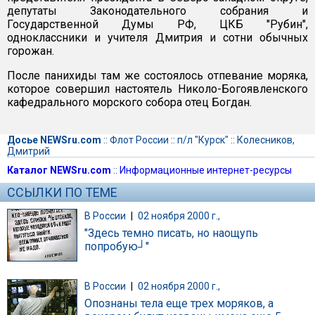
депутаты Законодательного собрания и
Государственной Думы РФ, ЦКБ "Рубин",
одноклассники и учителя Дмитрия и сотни обычных
горожан.
После панихиды там же состоялось отпевание моряка,
которое совершил настоятель Николо-Богоявленского
кафедрального морского собора отец Богдан.
Досье NEWSru.com
::
Флот России
::
п/л "Курск"
::
Колесников,
Дмитрий
Каталог NEWSru.com
::
Информационные интернет-ресурсы
ССЫЛКИ ПО ТЕМЕ
В России
|
02 ноября 2000 г.,
"Здесь темно писать, но наощупь
попробую┘"
В России
|
02 ноября 2000 г.,
Опознаны тела еще трех моряков, а