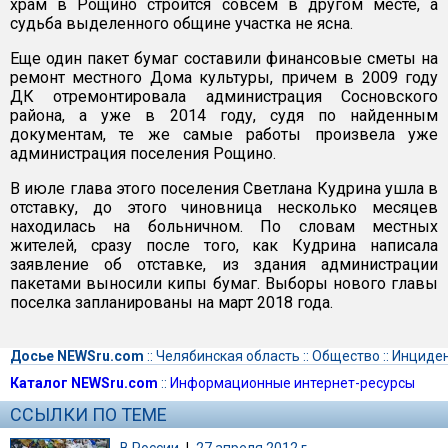
храм в Рощино строится совсем в другом месте, а
судьба выделенного общине участка не ясна.
Еще один пакет бумаг составили финансовые сметы на
ремонт местного Дома культуры, причем в 2009 году
ДК отремонтировала администрация Сосновского
района, а уже в 2014 году, судя по найденным
документам, те же самые работы произвела уже
администрация поселения Рощино.
В июле глава этого поселения Светлана Кудрина ушла в
отставку, до этого чиновница несколько месяцев
находилась на больничном. По словам местных
жителей, сразу после того, как Кудрина написала
заявление об отставке, из здания администрации
пакетами выносили кипы бумаг. Выборы нового главы
поселка запланированы на март 2018 года.
Досье NEWSru.com
::
Челябинская область
::
Общество
::
Инциде
Каталог NEWSru.com
::
Информационные интернет-ресурсы
ССЫЛКИ ПО ТЕМЕ
В России
|
27 апреля 2012 г.,