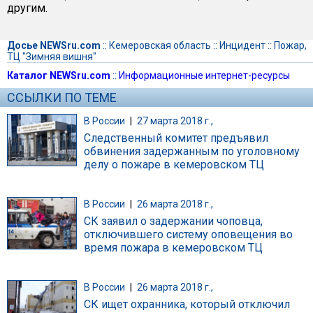
другим.
Досье NEWSru.com
::
Кемеровская область
::
Инцидент
::
Пожар,
ТЦ "Зимняя вишня"
Каталог NEWSru.com
::
Информационные интернет-ресурсы
ССЫЛКИ ПО ТЕМЕ
В России
|
27 марта 2018 г.,
Следственный комитет предъявил
обвинения задержанным по уголовному
делу о пожаре в кемеровском ТЦ
В России
|
26 марта 2018 г.,
СК заявил о задержании чоповца,
отключившего систему оповещения во
время пожара в кемеровском ТЦ
В России
|
26 марта 2018 г.,
СК ищет охранника, который отключил