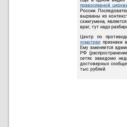
православной церкв
России. Последовате
вырваны из контекст
схиигумена, являетс
враг, тут надо разбир
Центр по противод
усмотрел
признаки а
Ему вменяется адми
РФ (распространени
сетях заведомо не
достоверных сообщен
тыс. рублей.