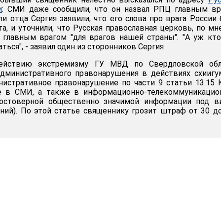
и
: СМИ даже сообщили, что он назвал РПЦ главным вр
ли отца Сергия заявили, что его слова про врага России
а, и уточнили, что Русская православная церковь, по м
я главным врагом "для врагов нашей страны". "А уж кт
аться", - заявил один из сторонников Сергия
ействию экстремизму ГУ МВД по Свердловской обл
дминистративного правонарушения в действиях схиигу
нистративное правонарушение по части 9 статьи 13.15
е в СМИ, а также в информационно-телекоммуникацио
достоверной общественно значимой информации под в
ий). По этой статье священнику грозит штраф от 30 д