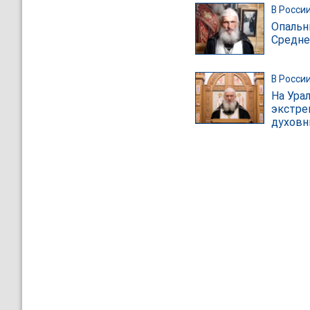
В Росси
Опальн
Средне
В Росси
На Ура
экстре
духовн