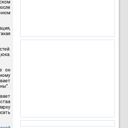
ьском
после
енном
ация,
акая
стей.
юка.
де он
ному
ывает
ны".
ывает
ства
арху
исать
сской