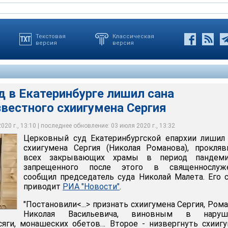
Текстовая
Классическая
версия
версия
 в Екатеринбурге лишил сана
вестного схиигумена Сергия
атеринбурге лишил сана скандально известного схиигумена
20 г., 13:10 | последнее обновление: 03 июля 2020 г., 13:32
Церковный суд Екатеринбургской епархии лишил
КРЕСТ / youtube.com
схиигумена Сергия (Николая Романова), прокля
всех закрывающих храмы в период пандем
запрещенного после этого в священнослуже
сообщил председатель суда Николай Малета. Его 
приводит
РИА "Новости"
.
"Постановили<...> признать схиигумена Сергия, Ром
Николая Васильевича, виновным в наруш
сяги, монашеских обетов… Второе - низвергнуть схииг