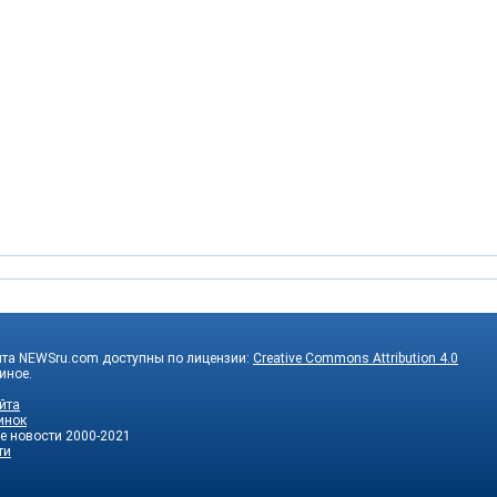
йта NEWSru.com доступны по лицензии:
Creative Commons Attribution 4.0
 иное.
йта
инок
е новости
2000-2021
ти