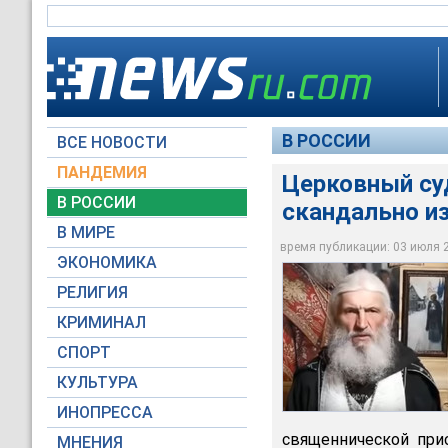
В РОССИИ
ВСЕ НОВОСТИ
ПАНДЕМИЯ
Церковный суд
В РОССИИ
скандально из
Церковный суд в Ек
В МИРЕ
Сергия
время публикации: 03 июля 20
ЭКОНОМИКА
ДВИЖЕНИЕ ЦАРСКИЙ 
РЕЛИГИЯ
КРИМИНАЛ
СПОРТ
КУЛЬТУРА
ИНОПРЕССА
священнической при
МНЕНИЯ