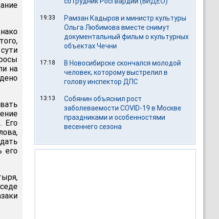
сотрудник Росгвардии (ВИДЕО)
дание
19:33
Рамзан Кадыров и министр культуры
Ольга Любимова вместе снимут
днако
документальный фильм о культурных
того,
объектах Чечни
 сути
просы
17:18
В Новосибирске скончался молодой
ли на
человек, которому выстрелил в
едено
голову инспектор ДПС
13:13
Собянин объяснил рост
овать
заболеваемости COVID-19 в Москве
ение
праздниками и особенностями
. Его
весеннего сезона
лова,
дать
ь его
тыря,
еседе
азаки