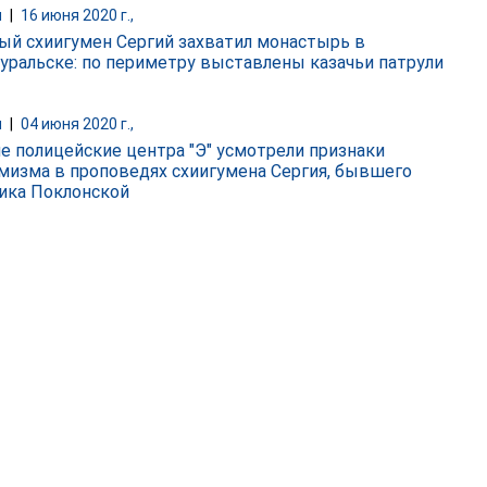
и
|
16 июня 2020 г.,
ый схиигумен Сергий захватил монастырь в
уральске: по периметру выставлены казачьи патрули
и
|
04 июня 2020 г.,
ле полицейские центра "Э" усмотрели признаки
мизма в проповедях схиигумена Сергия, бывшего
ика Поклонской