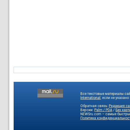
Все текстовые материалы са
International
, если не указано
Обратная связь:
Редакция са
Версии:
Palm / PDA
/
Без карт
NEWSru.com – самые быстры
Политика конфиденциальнос