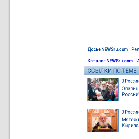
Досье NEWSru.com
::
Рел
Каталог NEWSru.com
::
И
ССЫЛКИ ПО ТЕМЕ
В Росси
Опальн
России
В Росси
Мятежн
Кирилл