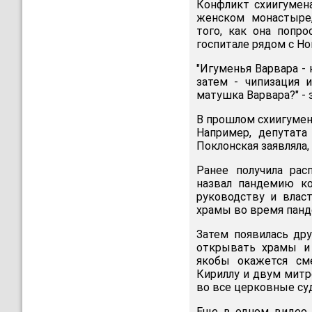
Конфликт схиигумена
женском монастыре,
того, как она попр
госпитале рядом с Н
"Игуменья Варвара - 
затем - чипизация 
матушка Варвара?" - з
В прошлом схиигумен
Например, депутата
Поклонская заявляла,
Ранее получила рас
назвал пандемию к
руководству и власт
храмы во время панде
Затем появилась дру
открывать храмы и 
якобы окажется сме
Кириллу и двум мит
во все церковные суд
Еще в одном видео 