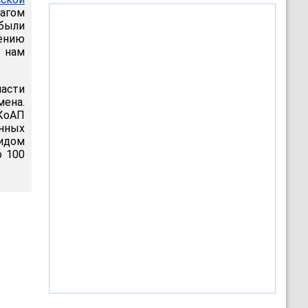
агом
 были
нению
о нам
асти
мена.
 КоАП
нных
идом
о 100