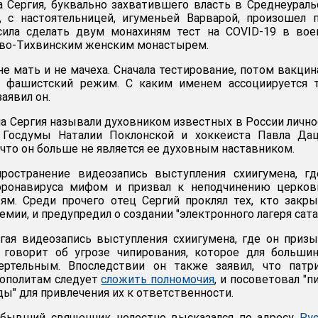
 Сергия, буквально захватившего власть в Среднеурал
 с настоятельницей, игуменьей Варварой, произошел 
осила сделать двум монахиням тест на COVID-19 в во
ово-Тихвинским женским монастырем.
не мать и не мачеха. Сначала тестирование, потом вакцин
и фашистский режим. С каким именем ассоциируется т
аявил он.
а Сергия называли духовником известных в России лично
 Госдумы Наталии Поклонской и хоккеиста Павла Дац
 что он больше не является ее духовным наставником.
пространение видеозапись выступления схиигумена, г
оронавируса мифом и призвал к неподчинению церков
ям. Среди прочего отец Сергий проклял тех, кто закр
мии, и предупредил о создании "электронного лагеря сата
гая видеозапись выступления схиигумена, где он приз
говорит об угрозе чипирования, которое для большин
ртельным. Впоследствии он также заявил, что патри
рополитам следует
сложить полномочия
, и посоветовал "п
ы" для привлечения их к ответственности.
бывший священник нелестно высказался по адресу
Ру