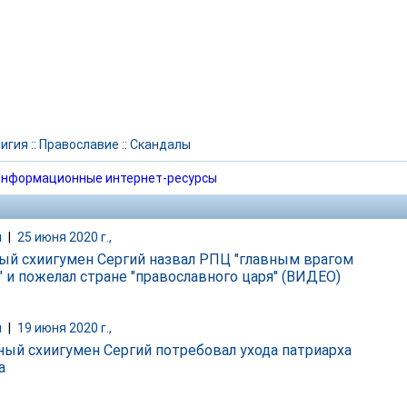
игия
::
Православие
::
Скандалы
нформационные интернет-ресурсы
и
|
25 июня 2020 г.,
ый схиигумен Сергий назвал РПЦ "главным врагом
" и пожелал стране "православного царя" (ВИДЕО)
и
|
19 июня 2020 г.,
ый схиигумен Сергий потребовал ухода патриарха
а