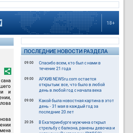
18+
ПОСЛЕДНИЕ НОВОСТИ РАЗДЕЛА
09:00
Спасибо всем, кто был с нами в
течение 21 года
09:00
АРХИВ NEWSru.com остается
 сана
открытым: все, что было в любой
вшего
день в любой год с начала века
ии и
нии,
09:00
Какой была новостная картина в этот
слова
день - 31 мая в каждый год за
последние 20 лет
анова
20:26
В Екатеринбурге мужчина открыл
ении
стрельбу с балкона, ранены девочка и
умена