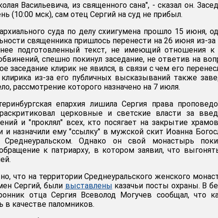
олая Васильевича, из священного сана", - сказал он. Засе
нь (10:00 мск), сам отец Сергий на суд не прибыл.
архиального суда по делу схиигумена прошло 15 июня, о
ьности священника пришлось перенести на 26 июня из-за 
ранее подготовленный текст, не имеющий отношения к
бвинений, спешно покинул заседание, не ответив на во
ое заседание клирик не явился, в связи с чем его перенес
 клирика из-за его публичных высказываний также зав
о, рассмотрение которого назначено на 7 июля.
теринбургская епархия лишила Сергия права проповед
 раскритиковал церковные и светские власти за введ
ений и "проклял" всех, кто посягает на закрытие храмов
и и назначили ему "ссылку" в мужской скит Иоанна Богос
 Среднеуральском. Однако он свой монастырь поки
 обращение к патриарху, в котором заявил, что выгонят
ей.
тно, что на территории Среднеуральского женского монас
умен Сергий, были
выставлены
казачьи посты охраны. В б
ронник отца Сергия Всеволод Могучев сообщал, что к
ь в качестве паломников.