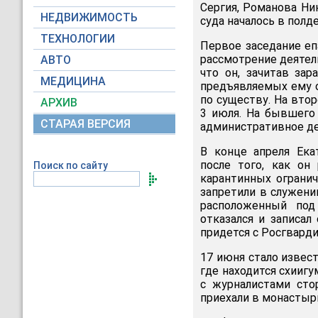
Сергия, Романова Ник
НЕДВИЖИМОСТЬ
суда началось в полде
ТЕХНОЛОГИИ
Первое заседание еп
рассмотрение деятел
АВТО
что он, зачитав за
МЕДИЦИНА
предъявляемых ему о
по существу. На втор
АРХИВ
3 июля. На бывшего
СТАРАЯ ВЕРСИЯ
административное дел
В конце апреля Ека
после того, как он
Поиск по сайту
карантинных огранич
запретили в служени
расположенный под
отказался и записал
придется с Росгварди
17 июня стало извес
где находится схииг
с журналистами сто
приехали в монастыр