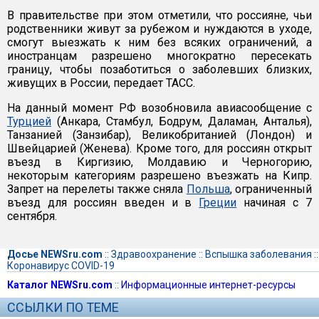
В правительстве при этом отметили, что россияне, чьи
родственники живут за рубежом и нуждаются в уходе,
смогут выезжать к ним без всяких ограничений, а
иностранцам разрешено многократно пересекать
границу, чтобы позаботиться о заболевших близких,
живущих в России, передает ТАСС.
На данный момент РФ возобновила авиасообщение с
Турцией
(Анкара, Стамбул, Бодрум, Даламан, Анталья),
Танзанией (Занзибар), Великобританией (Лондон) и
Швейцарией (Женева). Кроме того, для россиян открыт
въезд в Киргизию, Молдавию и Черногорию,
некоторым категориям разрешено въезжать на Кипр.
Запрет на перелеты также сняла
Польша
, ограниченный
въезд для россиян введен и в
Греции
начиная с 7
сентября.
Досье NEWSru.com
::
Здравоохранение
::
Вспышка заболевания
::
Коронавирус COVID-19
Каталог NEWSru.com
::
Информационные интернет-ресурсы
ССЫЛКИ ПО ТЕМЕ