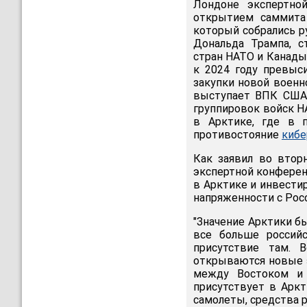
Лондоне экспертно
открытием саммита 
который собрались р
Дональда Трампа, с
стран НАТО и Канады
к 2024 году превыс
закупки новой военн
выступает ВПК США.
группировок войск НА
в Арктике, где в п
противостояние
кибе
Как заявил во втор
экспертной конферен
в Арктике и инвести
напряженности с Росс
"Значение Арктики б
все больше россий
присутствие там. В
открываются новые 
между Востоком и 
присутствует в Аркт
самолеты, средства р