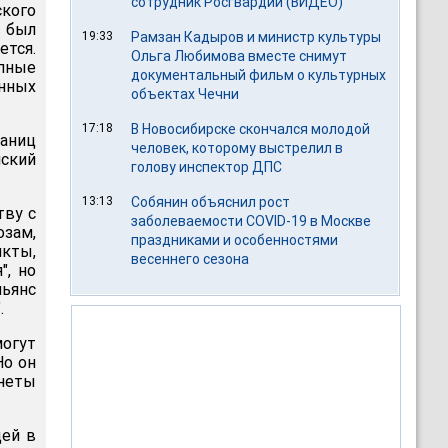
сотрудник Росгвардии (ВИДЕО)
ского
й был
19:33
Рамзан Кадыров и министр культуры
ется.
Ольга Любимова вместе снимут
упные
документальный фильм о культурных
енных
объектах Чечни
17:18
В Новосибирске скончался молодой
раниц
человек, которому выстрелил в
йский
голову инспектор ДПС
13:13
Собянин объяснил рост
тву с
заболеваемости COVID-19 в Москве
озам,
праздниками и особенностями
кты,
весеннего сезона
", но
льянс
.
огут
Но он
неты
щей в