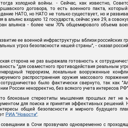
тогда холодной войны. - Сейчас, как известно, Совет
аршавского договора, то есть военного пакта, которы
здание НАТО, но НАТО не только существует, но и развива
я в альянс входило 12 государств, сейчас уже 29, а совок
ран альянса - более чем 70% общемирового объема во
азвитие ее военной инфраструктуры вблизи российских г
иальных угроз безопасности нашей страны", - сказал росси
йская сторона не раз выражала готовность к сотрудничес
овность "для совместного противодействия реальным угр
ународный терроризм, локальные вооруженные конфли
ируемого распространения оружия массового поражения
 сотрудничество было фактически свернуто, так как "А
ии России некорректно, без всякого учета интересов РФ"
что блоковые стереотипы мышления прошлых лет не м
ументом для поиска и принятия эффективных решений. 
интересы общей безопасности и мирного будущего пла
ает
РИА "Новости"
.
 совещании в Сочи прозвучало одновременно с проходя