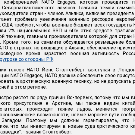
й конференцией NATO Engages, которая проводится п
Североатлантического альянса. Главной темой саммит
уководители стран - членов Альянса, включая президент
танет проблема увеличения военных расходов европей
: США требуют, чтобы военные бюджет всех государств
или 2% национальных ВВП и 60% этих средств тратили
ой техники, главным производителем которой для стран
 Кроме того, на саммите обсуждается размещение бол
ТО в странах, не входящих в Альянс, обеспечение присут
оследнее время нарастает военная активность Росси
ругрозе со стороны РФ
.
ник генсек НАТО Йенс Столтенберг, выступая в Лондо
ции NATO Engages, НАТО должна обеспечить свое присут
ровать в арктическую военную технику, но не допускать 
ией в этом регионе.
ыстро растет по ряду причин. Во-первых, потому что мы 
ского присутствия в Арктике, мы также видим китай
о-вторых, происходит таяние льдов, меняется геогра
экономические возможности, новые морские пути сооб
Западом. Поэтому мы должны гарантировать, что 
ике, что мы инвестируем в новые суда арктического кл
азведки", - заявил Столтенберг.