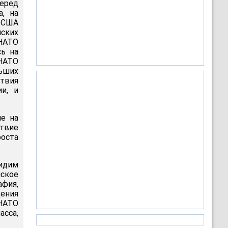
еред
а, на
а США
ских
 НАТО
сь на
 НАТО
ьших
ствия
и, и
не на
ствие
роста
видим
ское
фия,
щения
НАТО
асса,