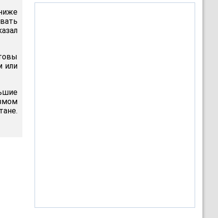
ниже
вать
казал
товы
м или
ьшие
измом
тане.