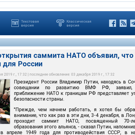
Текстовая
Классическая
версия
версия
 открытия саммита НАТО объявил, что
н для России
тия саммита НАТО объявил, что Альянс опасен для России
 2019 г., 17:32 | последнее обновление: 03 декабря 2019 г., 17:32
Президент России Владимир Путин, находясь в Со
идента России
совещании по развитию ВМФ РФ, заявил,
приближение НАТО к границам РФ представляет у
безопасности страны.
"Прежде, чем начнем работать, я хотел бы обр
внимание, что как раз в эти дни, 3-4 декабря, в Ло
проходит саммит НАТО, посвященный 70-л
образования этого альянса, - сказал Путин, напомнив
в апреле 1949 года для противодействия СССР, в на