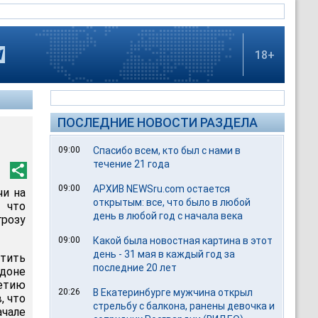
18+
ПОСЛЕДНИЕ НОВОСТИ РАЗДЕЛА
09:00
Спасибо всем, кто был с нами в
течение 21 года
09:00
АРХИВ NEWSru.com остается
чи на
открытым: все, что было в любой
 что
день в любой год с начала века
грозу
09:00
Какой была новостная картина в этот
день - 31 мая в каждый год за
атить
последние 20 лет
ндоне
етию
20:26
В Екатеринбурге мужчина открыл
, что
стрельбу с балкона, ранены девочка и
чале