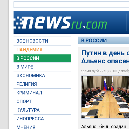
В РОССИИ
ВСЕ НОВОСТИ
ПАНДЕМИЯ
Путин в день
В РОССИИ
Альянс опасе
В МИРЕ
Путин в день откры
время публикации: 03 декабря
ЭКОНОМИКА
Пресс-служба През
РЕЛИГИЯ
КРИМИНАЛ
СПОРТ
КУЛЬТУРА
ИНОПРЕССА
Альянс был создан 
МНЕНИЯ