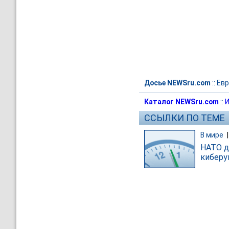
Досье NEWSru.com
::
Евр
Каталог NEWSru.com
::
И
ССЫЛКИ ПО ТЕМЕ
В мире
НАТО д
киберу