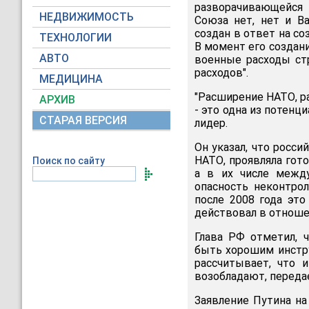
разворачивающейся 
НЕДВИЖИМОСТЬ
Союза нет, нет и В
создан в ответ на со
ТЕХНОЛОГИИ
В момент его создани
АВТО
военные расходы ст
расходов".
МЕДИЦИНА
"Расширение НАТО, р
АРХИВ
- это одна из потенц
СТАРАЯ ВЕРСИЯ
лидер.
Он указал, что росси
НАТО, проявляла гот
Поиск по сайту
а в их числе межд
опасность неконтрол
после 2008 года это
действовал в отношен
Глава РФ отметил, 
быть хорошим инстр
рассчитывает, что 
возобладают, перед
Заявление Путина на