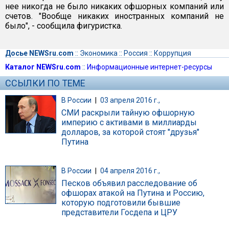
нее никогда не было никаких офшорных компаний или
счетов. "Вообще никаких иностранных компаний не
было", - сообщила фигуристка.
Досье NEWSru.com
::
Экономика
::
Россия
::
Коррупция
Каталог NEWSru.com
::
Информационные интернет-ресурсы
ССЫЛКИ ПО ТЕМЕ
В России
|
03 апреля 2016 г.,
СМИ раскрыли тайную офшорную
империю с активами в миллиарды
долларов, за которой стоят "друзья"
Путина
В России
|
04 апреля 2016 г.,
Песков объявил расследование об
офшорах атакой на Путина и Россию,
которую подготовили бывшие
представители Госдепа и ЦРУ