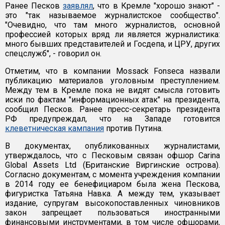
Ранее Песков
заявлял
, что в Кремле "хорошо знают" -
это "так называемое журналистское сообщество".
"Очевидно, что там много журналистов, основной
профессией которых вряд ли является журналистика:
много бывших представителей и Госдепа, и ЦРУ, других
спецслужб", - говорил он.
Отметим, что в компании Mossack Fonseca назвали
публикацию материалов уголовным преступлением.
Между тем в Кремле пока не видят смысла готовить
иски по фактам "информационных атак" на президента,
сообщил Песков. Ранее пресс-секретарь президента
РФ предупреждал, что на Западе готовится
клеветническая кампания
против Путина.
В документах, опубликованных журналистами,
утверждалось, что с Песковым связан офшор Carina
Global Assets Ltd (Британские Виргинские острова).
Согласно документам, с момента учреждения компании
в 2014 году ее бенефициаром была жена Пескова,
фигуристка Татьяна Навка. А между тем, указывает
издание, супругам высокопоставленных чиновников
закон запрещает пользоваться иностранными
финансовыми инструментами, в том числе офшорами,