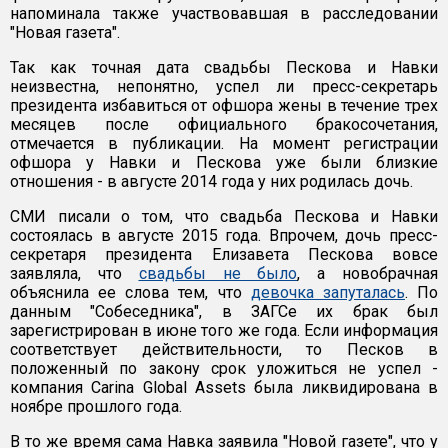
напоминала также участвовавшая в расследовании
"Новая газета".
Так как точная дата свадьбы Пескова и Навки
неизвестна, непонятно, успел ли пресс-секретарь
президента избавиться от офшора жены в течение трех
месяцев после официального бракосочетания,
отмечается в публикации. На момент регистрации
офшора у Навки и Пескова уже были близкие
отношения - в августе 2014 года у них родилась дочь.
СМИ писали о том, что свадьба Пескова и Навки
состоялась в августе 2015 года. Впрочем, дочь пресс-
секретаря президента Елизавета Пескова вовсе
заявляла, что
свадьбы не было
, а новобрачная
объяснила ее слова тем, что
девочка запуталась
. По
данным "Собеседника", в ЗАГСе их брак был
зарегистрирован в июне того же года. Если информация
соответствует действительности, то Песков в
положенный по закону срок уложиться не успел -
компания Carina Global Assets была ликвидирована в
ноябре прошлого года.
В то же время сама Навка заявила "Новой газете", что у