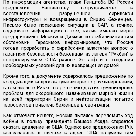
По информации агентства, глава Генштаба ВС России
предложил Вашингтону сотрудничество в
восстановлении разрушенной сирийской
инфраструктуры и возвращении в Сирию беженцев.
Письмо было посвящено ситуации в САР, а точнее,
содержало информацию о том, какие именно меры
предпринимает Москва и Дамаск по стабилизации там
обстановки. Герасимов информировал, что Россия
готова проработать с сирийскими властями вопрос о
гарантиях безопасности беженцам из лагеря "Рукбан" в
контролируемом США районе Эт-Танф и о создании
необходимых условий для их возвращения домой.
Кроме того, в документе содержалось предложение по
координации вопросов гуманитарного разминирования,
в том числе в Ракке, по решению других гуманитарных
проблем для скорейшего налаживания мирной жизни
на всей территории Сирии и нейтрализации попыток
террористов привлечь беженцев в свои ряды.
Как отмечает Reuters, Россия пытаясь переломить ход
войны в пользу президента Башара Асада, старается
оказать давление на США. Однако все предложения РФ,
высказанные в письме в адрес США получили там