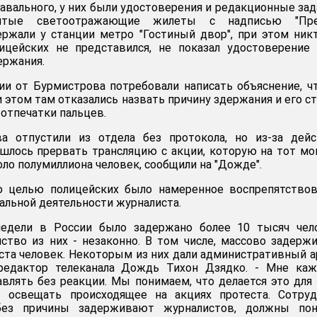
авального, у них были удостоверения и редакционные зад
тые светоотражающие жилеты с надписью "Прес
ржали у станции метро "Гостиный двор", при этом ник
цейских не представился, не показал удостоверение 
ержания.
ии от Бурмистрова потребовали написать объяснение, ч
и этом там отказались назвать причину здержания и его ст
 отпечатки пальцев.
а отпустили из отдела без протокола, но из-за дейс
шлось прервать трансляцию с акции, которую на тот м
ло полумиллиона человек, сообщили на "Дожде".
то целью полицейских было намеренное воспрепятство
альной деятельности журналиста.
едели в России было задержано более 10 тысяч чело
тво из них - незаконно. В том числе, массово задерж
 ста человек. Некоторым из них дали административный а
редактор телеканала Дождь Тихон Дзядко. - Мне каже
авлять без реакции. Мы понимаем, что делается это для 
освещать происходящее на акциях протеста. Сотруд
без причины задерживают журналистов, должны пон