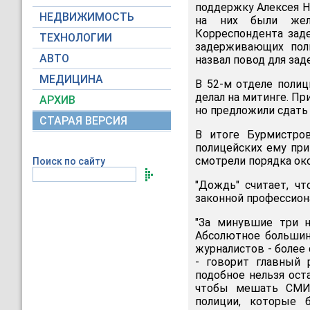
поддержку Алексея Н
НЕДВИЖИМОСТЬ
на них были жел
Корреспондента заде
ТЕХНОЛОГИИ
задерживающих поли
АВТО
назвал повод для зад
МЕДИЦИНА
В 52-м отделе полиц
делал на митинге. Пр
АРХИВ
но предложили сдать
СТАРАЯ ВЕРСИЯ
В итоге Бурмистров
полицейских ему при
смотрели порядка око
Поиск по сайту
"Дождь" считает, ч
законной профессион
"За минувшие три н
Абсолютное большинс
журналистов - более
- говорит главный 
подобное нельзя ост
чтобы мешать СМИ 
полиции, которые 