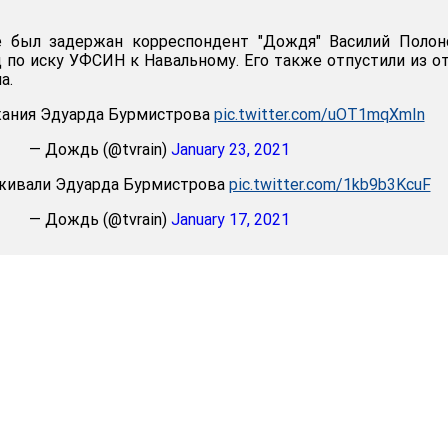
 был задержан корреспондент "Дождя" Василий Полонс
 по иску УФСИН к Навальному. Его также отпустили из о
а.
жания Эдуарда Бурмистрова
pic.twitter.com/uOT1mqXmIn
— Дождь (@tvrain)
January 23, 2021
рживали Эдуарда Бурмистрова
pic.twitter.com/1kb9b3KcuF
— Дождь (@tvrain)
January 17, 2021