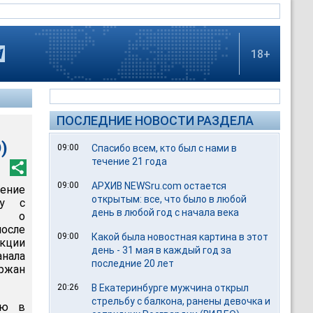
18+
ПОСЛЕДНИЕ НОВОСТИ РАЗДЕЛА
)
09:00
Спасибо всем, кто был с нами в
течение 21 года
09:00
АРХИВ NEWSru.com остается
ение
открытым: все, что было в любой
гу с
день в любой год с начала века
ло о
после
09:00
Какой была новостная картина в этот
акции
день - 31 мая в каждый год за
нала
последние 20 лет
ержан
20:26
В Екатеринбурге мужчина открыл
стрельбу с балкона, ранены девочка и
ию в