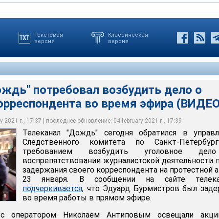
Текстовая
Классическая
версия
версия
ождь" потребовал возбудить дело о
сегодня обратился в управление Следственного комитета по
орреспондента во время эфира (ВИДЕО
 требованием возбудить уголовное дело о воспрепятствовании
ельности после задержания своего корреспондента на
3 января
 2021 г., 17:37 | последнее обновление: 04 february 2021 г., 17:39
Телеканал "Дождь" сегодня обратился в управл
Следственного комитета по Санкт-Петербур
требованием возбудить уголовное де
воспрепятствовании журналистской деятельности 
задержания своего корреспондента на протестной 
23 января. В сообщении на сайте телека
подчеркивается
, что Эдуард Бурмистров был зад
во время работы в прямом эфире.
 с оператором Николаем Антиповым освещали акц