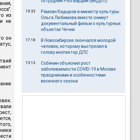
сотрудник Росгвардии (ВИДЕО)
ания,
са".
19:33
Рамзан Кадыров и министр культуры
то из
Ольга Любимова вместе снимут
и не
документальный фильм о культурных
объектах Чечни
то он
17:18
В Новосибирске скончался молодой
атус,
человек, которому выстрелил в
голову инспектор ДПС
твий
13:13
Собянин объяснил рост
омент
заболеваемости COVID-19 в Москве
праздниками и особенностями
весеннего сезона
вание
век.
ивали
рест,
тся,
того,
ники
ести