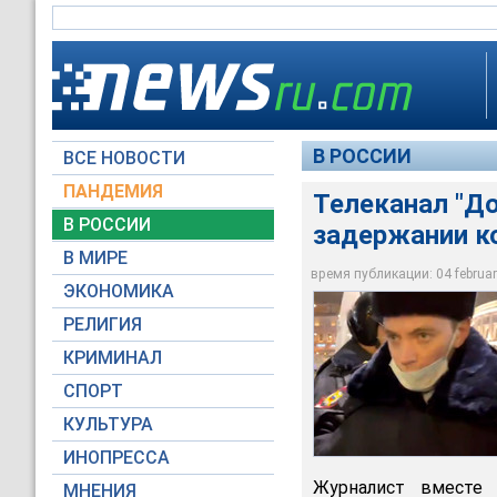
В РОССИИ
ВСЕ НОВОСТИ
ПАНДЕМИЯ
Телеканал "Д
Телеканал "Дождь" 
В РОССИИ
задержании к
Санкт-Петербургу с
журналистской деят
В МИРЕ
протестной акции 2
время публикации: 04 february
ЭКОНОМИКА
Дождь / Twitter
РЕЛИГИЯ
КРИМИНАЛ
СПОРТ
КУЛЬТУРА
ИНОПРЕССА
Журналист вместе
МНЕНИЯ