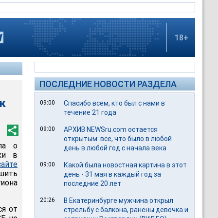
18+
ПОСЛЕДНИЕ НОВОСТИ РАЗДЕЛА
к
09:00
Спасибо всем, кто был с нами в
течение 21 года
09:00
АРХИВ NEWSru.com остается
открытым: все, что было в любой
ла о
день в любой год с начала века
ки в
сайте
09:00
Какой была новостная картина в этот
шить
день - 31 мая в каждый год за
гиона
последние 20 лет
20:26
В Екатеринбурге мужчина открыл
ся от
стрельбу с балкона, ранены девочка и