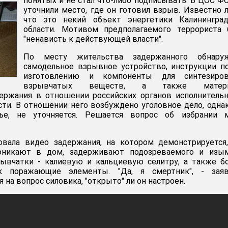
понятых и не стал что-либо подписывать. В ЦОС Ф
уточнили место, где он готовил взрыв. Известно 
что это некий объект энергетики Калининград
области. Мотивом предполагаемого террориста 
"ненависть к действующей власти".
По месту жительства задержанного обнару
самодельное взрывное устройство, инструкции п
изготовлению и компоненты для синтезиров
взрывчатых веществ, а также матер
держания в отношении российских органов исполнитель
сти. В отношении него возбуждено уголовное дело, одна
ье, не уточняется. Решается вопрос об избрании 
вала видео задержания, на котором демонстрируется,
роникают в дом, задерживают подозреваемого и изы
ывчатки - калиевую и кальциевую селитру, а также б
к поражающие элементы. "Да, я смертник", - заяв
 на вопрос силовика, "открыто" ли он настроен.