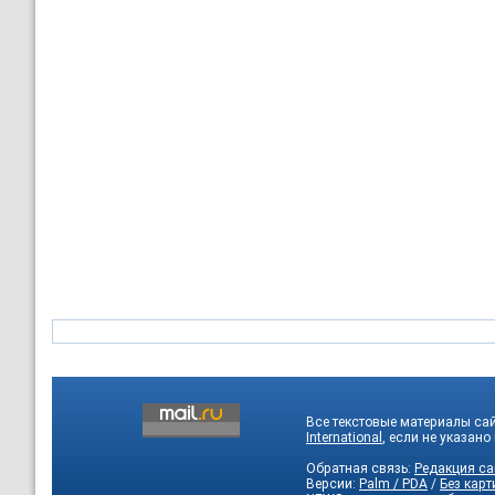
Все текстовые материалы са
International
, если не указано
Обратная связь:
Редакция са
Версии:
Palm / PDA
/
Без карт