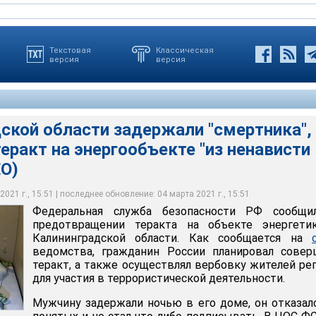
Текстовая
Классическая
версия
версия
ской области задержали "смертника",
а безопасности РФ сообщила о предотвращении теракта на
ва задержанного обнаружены самодельное взрывное устройство,
еракт на энергообъекте "из ненависти 
 в Калининградской области. Как сообщается на сайте
изготовлению и компоненты для синтезирования взрывчатых
ин России планировал совершить теракт, а также осуществлял
атериалы оскорбительного содержания в отношении российских
ЕО)
егиона для участия в террористической деятельности
ьной и законодательной власти
021 г., 15:51 | последнее обновление: 04 марта 2021 г., 15:51
террористический комитет / ВКонтакте
террористический комитет / ВКонтакте
Федеральная служба безопасности РФ сообщи
предотвращении теракта на объекте энергети
Калининградской области. Как сообщается на
ведомства, гражданин России планировал совер
теракт, а также осуществлял вербовку жителей ре
для участия в террористической деятельности.
Мужчину задержали ночью в его доме, он отказал