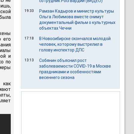
СБ не
сотрудник Росгвардии (ВИДЕО)
лишь,
ской
19:33
Рамзан Кадыров и министр культуры
была
Ольга Любимова вместе снимут
документальный фильм о культурных
объектах Чечни
жены
о его
17:18
В Новосибирске скончался молодой
ания
человек, которому выстрелил в
иалы
голову инспектор ДПС
ной и
13:13
Собянин объяснил рост
ко по
заболеваемости COVID-19 в Москве
меры
праздниками и особенностями
весеннего сезона
 как
мают
олты,
ляет