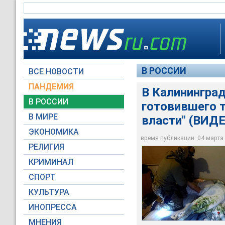
В РОССИИ
ВСЕ НОВОСТИ
ПАНДЕМИЯ
В Калининград
Федеральная служб
По месту жительст
В РОССИИ
готовившего т
объекте энергетики
инструкции по его 
ведомства, граждан
веществ, а также м
В МИРЕ
власти" (ВИД
вербовку жителей р
органов исполнител
ЭКОНОМИКА
время публикации: 04 марта 2
Национальный анти
Национальный анти
РЕЛИГИЯ
КРИМИНАЛ
СПОРТ
КУЛЬТУРА
ИНОПРЕССА
МНЕНИЯ