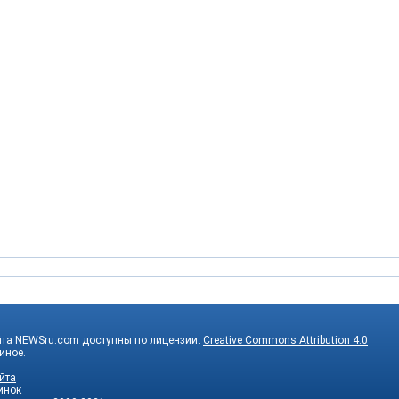
йта NEWSru.com доступны по лицензии:
Creative Commons Attribution 4.0
 иное.
йта
инок