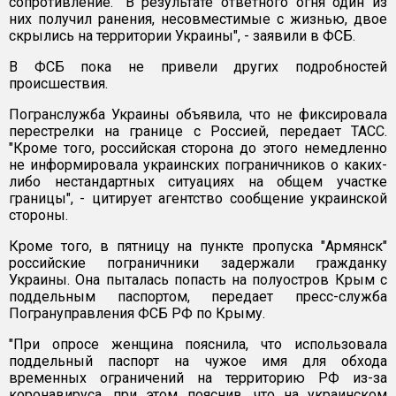
сопротивление. "В результате ответного огня один из
них получил ранения, несовместимые с жизнью, двое
скрылись на территории Украины", - заявили в ФСБ.
В ФСБ пока не привели других подробностей
происшествия.
Погранслужба Украины объявила, что не фиксировала
перестрелки на границе с Россией, передает ТАСС.
"Кроме того, российская сторона до этого немедленно
не информировала украинских пограничников о каких-
либо нестандартных ситуациях на общем участке
границы", - цитирует агентство сообщение украинской
стороны.
Кроме того, в пятницу на пункте пропуска "Армянск"
российские пограничники задержали гражданку
Украины. Она пыталась попасть на полуостров Крым с
поддельным паспортом, передает пресс-служба
Погрануправления ФСБ РФ по Крыму.
"При опросе женщина пояснила, что использовала
поддельный паспорт на чужое имя для обхода
временных ограничений на территорию РФ из-за
коронавируса, при этом пояснив, что на украинском