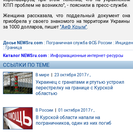
КПП проблем не возникло", - пояснили в пресс-службе.
Женщина рассказала, что поддельный документ она
приобрела у своего знакомого на территории Украины
за 1000 долларов, пишет
"АиФ Крым"
.
Досье NEWSru.com
::
Пограничная служба ФСБ России
::
Инциден
::
Граница
Каталог NEWSru.com
::
Информационные интернет-ресурсы
ССЫЛКИ ПО ТЕМЕ
В мире
|
23 октября 2017 г.,
Украинец с гранатами и ртутью устроил
перестрелку на границе с Курской
областью
В России
|
01 октября 2017 г.,
В Курской области напали на
пограничников, один из них погиб