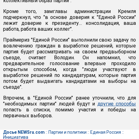
коллективный образ партии".
Кроме того, замглавы администрации Кремля
подчеркнул, что "в основе доверия к "Единой России"
лежит доверие к президенту… консолидация, ваша
работа, работа ваших коллег".
Праймериз "Единой России" выполнили свою задачу по
вовлечению граждан в выработке решений, которые
партия будет рассматривать на своем предвыборном
съезде, считает Володин. Он напомнил, что
предварительное голосование впервые проходило
открытым способом, когда "люди участвуют в
выработке решений по кандидатурам, которые партия
потом будет выдвигать кандидатами на выборы на
съезде".
Впрочем, в "Единой России" ранее уточнили, что для
"необходимых партии" людей будут и
другие способы
попасть в списки, помимо участия и победы на
первичных выборов.
Досье NEWSru.com
::
Партии и политики
::
Единая Россия
::
Инициатива