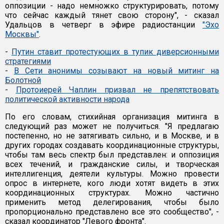
оппозиции - надо немножко структурировать, потому
что сейчас каждый тянет свою сторону", - сказал
Удальцов в четверг в эфире радиостанции
"Эхо
Москвы"
.
-
Путин ставит протестующих в тупик диверсионными
стратегиями
-
В Сети анонимы созывают на новый митинг на
Болотной
-
Протоиерей Чаплин призвал не препятствовать
политической активности народа
По его словам, стихийная организация митинга в
следующий раз может не получиться. "Я предлагаю
постепенно, но не затягивать сильно, и в Москве, и в
других городах создавать координационные структуры,
чтобы там весь спектр был представлен: и оппозиция
всех течений, и гражданские силы, и творческая
интеллигенция, деятели культуры. Можно провести
опрос в интернете, кого люди хотят видеть в этих
координационных структурах. Можно частично
применить метод делегирования, чтобы было
пропорционально представлено все это сообщество", -
сказал координатор "Левого фронта".