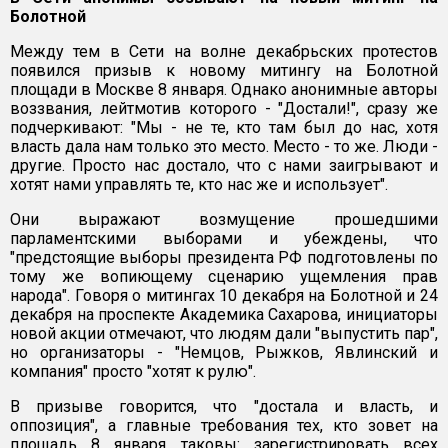
Болотной
Между тем в Сети на волне декабрьских протестов
появился призыв к новому митингу на Болотной
площади в Москве 8 января. Однако анонимные авторы
воззвания, лейтмотив которого - "Достали!", сразу же
подчеркивают: "Мы - не те, кто там был до нас, хотя
власть дала нам только это место. Место - то же. Люди -
другие. Просто нас достало, что с нами заигрывают и
хотят нами управлять те, кто нас же и использует".
Они выражают возмущение прошедшими
парламентскими выборами и убеждены, что
"предстоящие выборы президента РФ подготовлены по
тому же вопиющему сценарию ущемления прав
народа". Говоря о митингах 10 декабря на Болотной и 24
декабря на проспекте Академика Сахарова, инициаторы
новой акции отмечают, что людям дали "выпустить пар",
но организаторы - "Немцов, Рыжков, Явлинский и
компания" просто "хотят к рулю".
В призыве говорится, что "достала и власть, и
оппозиция", а главные требования тех, кто зовет на
площадь 8 января таковы: зарегистрировать всех