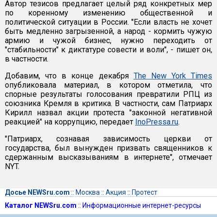
Автор тезисов предлагает целый ряд конкретных мер
по коренному изменению общественной и
политической ситуации в России. "Если власть не хочет
быть медленно загрызенной, а народ - кормить чужую
армию и чужой бизнес, нужно переходить от
"стабильности" к диктатуре совести и воли", - пишет он,
в частности.
Добавим, что в конце декабря
The New York Times
опубликовала материал, в котором отметила, что
спорные результаты голосования превратили РПЦ из
союзника Кремля в критика. В частности, сам Патриарх
Кирилл назвал акции протеста "законной негативной
реакцией" на коррупцию, передает
InoPressa.ru
.
"Патриарх, сознавая зависимость церкви от
государства, был вынужден призвать священников к
сдержанным высказываниям в интернете", отмечает
NYT.
Досье NEWSru.com
::
Москва
::
Акция
::
Протест
Каталог NEWSru.com
::
Информационные интернет-ресурсы