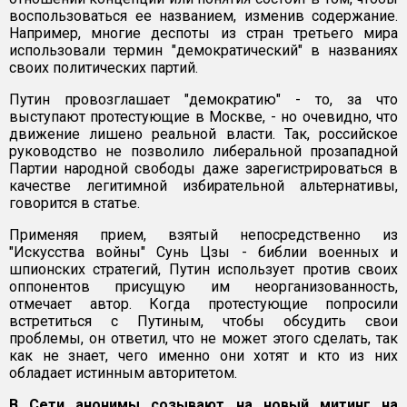
воспользоваться ее названием, изменив содержание.
Например, многие деспоты из стран третьего мира
использовали термин "демократический" в названиях
своих политических партий.
Путин провозглашает "демократию" - то, за что
выступают протестующие в Москве, - но очевидно, что
движение лишено реальной власти. Так, российское
руководство не позволило либеральной прозападной
Партии народной свободы даже зарегистрироваться в
качестве легитимной избирательной альтернативы,
говорится в статье.
Применяя прием, взятый непосредственно из
"Искусства войны" Сунь Цзы - библии военных и
шпионских стратегий, Путин использует против своих
оппонентов присущую им неорганизованность,
отмечает автор. Когда протестующие попросили
встретиться с Путиным, чтобы обсудить свои
проблемы, он ответил, что не может этого сделать, так
как не знает, чего именно они хотят и кто из них
обладает истинным авторитетом.
В Сети анонимы созывают на новый митинг на