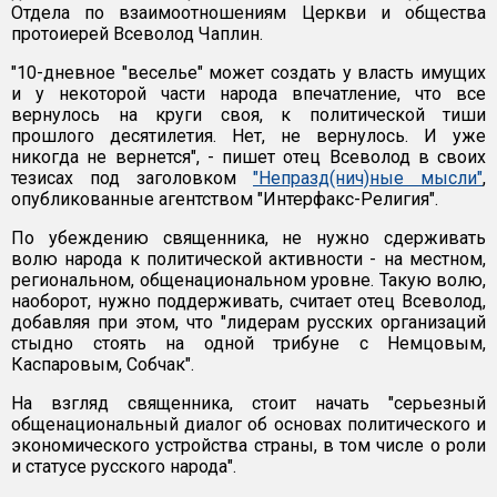
Отдела по взаимоотношениям Церкви и общества
протоиерей Всеволод Чаплин.
"10-дневное "веселье" может создать у власть имущих
и у некоторой части народа впечатление, что все
вернулось на круги своя, к политической тиши
прошлого десятилетия. Нет, не вернулось. И уже
никогда не вернется", - пишет отец Всеволод в своих
тезисах под заголовком
"Непразд(нич)ные мысли"
,
опубликованные агентством "Интерфакс-Религия".
По убеждению священника, не нужно сдерживать
волю народа к политической активности - на местном,
региональном, общенациональном уровне. Такую волю,
наоборот, нужно поддерживать, считает отец Всеволод,
добавляя при этом, что "лидерам русских организаций
стыдно стоять на одной трибуне с Немцовым,
Каспаровым, Собчак".
На взгляд священника, стоит начать "серьезный
общенациональный диалог об основах политического и
экономического устройства страны, в том числе о роли
и статусе русского народа".