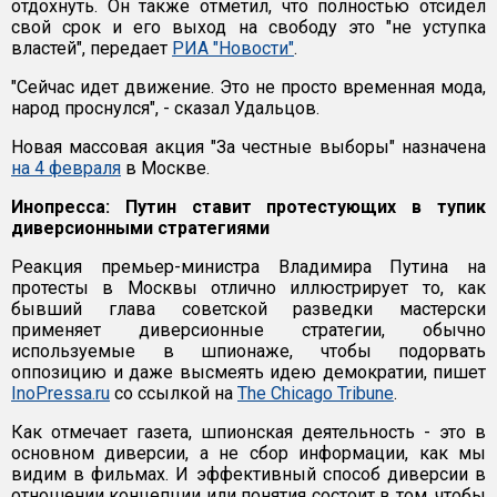
отдохнуть. Он также отметил, что полностью отсидел
свой срок и его выход на свободу это "не уступка
властей", передает
РИА "Новости"
.
"Сейчас идет движение. Это не просто временная мода,
народ проснулся", - сказал Удальцов.
Новая массовая акция "За честные выборы" назначена
на 4 февраля
в Москве.
Инопресса: Путин ставит протестующих в тупик
диверсионными стратегиями
Реакция премьер-министра Владимира Путина на
протесты в Москвы отлично иллюстрирует то, как
бывший глава советской разведки мастерски
применяет диверсионные стратегии, обычно
используемые в шпионаже, чтобы подорвать
оппозицию и даже высмеять идею демократии, пишет
InoPressa.ru
со ссылкой на
The Chicago Tribune
.
Как отмечает газета, шпионская деятельность - это в
основном диверсии, а не сбор информации, как мы
видим в фильмах. И эффективный способ диверсии в
отношении концепции или понятия состоит в том, чтобы