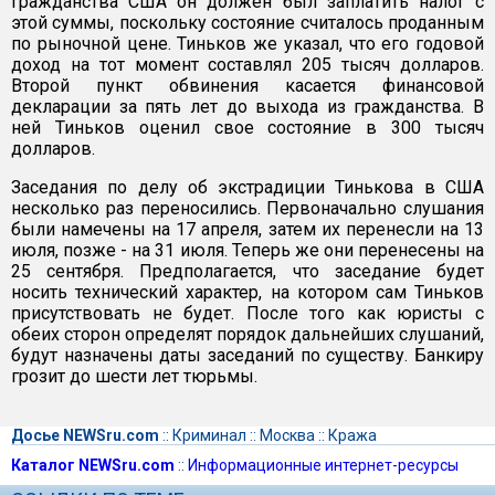
гражданства США он должен был заплатить налог с
этой суммы, поскольку состояние считалось проданным
по рыночной цене. Тиньков же указал, что его годовой
доход на тот момент составлял 205 тысяч долларов.
Второй пункт обвинения касается финансовой
декларации за пять лет до выхода из гражданства. В
ней Тиньков оценил свое состояние в 300 тысяч
долларов.
Заседания по делу об экстрадиции Тинькова в США
несколько раз переносились. Первоначально слушания
были намечены на 17 апреля, затем их перенесли на 13
июля, позже - на 31 июля. Теперь же они перенесены на
25 сентября. Предполагается, что заседание будет
носить технический характер, на котором сам Тиньков
присутствовать не будет. После того как юристы с
обеих сторон определят порядок дальнейших слушаний,
будут назначены даты заседаний по существу. Банкиру
грозит до шести лет тюрьмы.
Досье NEWSru.com
::
Криминал
::
Москва
::
Кража
Каталог NEWSru.com
::
Информационные интернет-ресурсы