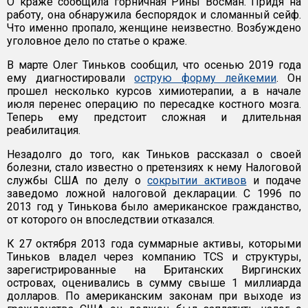
О краже сообщила горничная Рины Восман. Придя на
работу, она обнаружила беспорядок и сломанный сейф.
Что именно пропало, женщине неизвестно. Возбуждено
уголовное дело по статье о краже.
В марте Олег Тиньков сообщил, что осенью 2019 года
ему диагностировали
острую форму лейкемии
. Он
прошел несколько курсов химиотерапии, а в начале
июля перенес операцию по пересадке костного мозга.
Теперь ему предстоит сложная и длительная
реабилитация.
Незадолго до того, как Тиньков рассказал о своей
болезни, стало известно о претензиях к нему Налоговой
службы США по делу о
сокрытии активов
и подаче
заведомо ложной налоговой декларации. С 1996 по
2013 год у Тинькова было американское гражданство,
от которого он впоследствии отказался.
К 27 октября 2013 года суммарные активы, которыми
Тиньков владел через компанию TCS и структуры,
зарегистрированные на Британских Виргинских
островах, оценивались в сумму свыше 1 миллиарда
долларов. По американским законам при выходе из