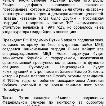
начале 1990-х, отмечает издание. "Более того, Борис
Ельцин де-факто анонсировал появление
преторианцев, которые должны были стоять на страже
конституционного строя и демократических ценностей.
Правда, название тогда было другим - Российская
гвардия", - говорится в статье "НГ". Формирование
структуры началось в 1991 году, но сорвалось из-за
ухода куратора гвардейцев в оппозицию.
Президент РФ Владимир Путин 5 апреля подписал указ,
согласно которому на базе внутренних войск МВД
создается Национальная гвардия. В нее войдут все
спецподразделения МВД. Новая структура будет
заниматься борьбой с терроризмом, наркотиками,
организованной преступностью и выполнять функции
спецназа. Руководить Нацгвардией будет
командующий внутренними войсками Виктор Золотов,
который ранее возглавлял Службу охраны президента.
В 1990-е годы он работал телохранителем Анатолия
Собчака, который в то время занимал пост мэра
Петербурга.
Также Путин накануне объявил о подчинении
Федеральной службы по контролю за оборотом