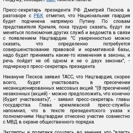
Пресс-секретарь президента РФ Дмитрий Песков в
разговоре с
РБК
отметил, что Национальная гвардия
будет подчинена напрямую Путину. По словам
представителя Кремля, пока трудно сказать, будут ли
меняться полномочия других служб и ведомств в связи
с появлением Нацгвардии. "С уверенностью можно
сказать, что определенно потребуется
совершенствование правовой и нормативной базы,
надо будет принимать какие-то изменения в законы, и
речь пойдет не об одном и не о двух законах", -
подчеркнул пресс-секретарь президента.
Накануне Песков заявил ТАСС, что Нацгвардия, скорее
всего, будет участвовать в пресечении
несанкционированных массовых акций. "(В пресечении)
незаконных (акций) - можно предположить, что конечно
(будет участвовать)", - заявил пресс-секретарь главы
государства. Глава кремлевской пресс-службы
напомнил, что в тексте президентского указа к
полномочиям Нацгвардии отнесено участие совместно
с МВД в охране общественного порядка.
Эксперты и политики сошлись во мнении, что "власть