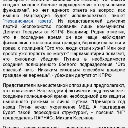
создает мощное боевое подразделение с серьезными
функциями", но нет единого ответа на вопрос, как
именно Нацгвардия будет использоваться, пишет
"Независимая газета"
. Из представителей думских
партий беспокойство проявили лишь коммунисты.
Депутат Госдумы от КПРФ Владимир Родин отметил,
что в последнее время он все чаще наблюдает
физические столкновения граждан, борющихся за свои
права, с полицией: "Это что, люди стали хуже? Или они
просто уже терпеть не могут?" Парламентарий полагает,
что силовики убедили Путина в необходимости
создания полноценного боевого подразделения. "Это
опасный путь. Никаким силовым способом доверие
граждан не вернешь", - убежден депутат от КПРФ.
Представители внесистемной оппозиции предполагают,
что появление Нацгвардии фактически подразумевает
создание полноценной армии, необходимой для защиты
нынешнего режима и лично Путина. "Примерно год
назад Путин начал укрепление МВД. А Нацгвардия
будет такой переходной структурой", - пояснил "НГ"
председатель ПАРНАСа Михаил Касьянов.
Однако пресс-секретарь президента, комментируя