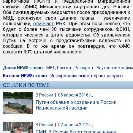
наркотиков (ФСКН) и Федеральной миграционной
службы (ФМС) Министерству внутренних дел России.
Оба ликвидируемых ведомства после присоединения к
МВД реализуют свои давние планы - увеличение
полномочий,
отмечает
РБК. При этом пока неясно, что
будет с более чем 30 тысячами сотрудников ФСКН,
которые числятся в штате ведомства. Об увольнениях
Путин на встрече с представителями ведомств не
сообщал. В то же время он подтвердил, что ФМС
сократит 30% штатной численности.
Досье NEWSru.com
::
МВД России
::
Реформа
::
Внутренние войск
Каталог NEWSru.com
::
Информационные интернет-ресурсы
ССЫЛКИ ПО ТЕМЕ
В России
|
05 апреля 2016 г.,
Путин объявил о создании в России
Национальной гвардии
В России
|
02 апреля 2012 г.,
СМИ: В России будет создана новая