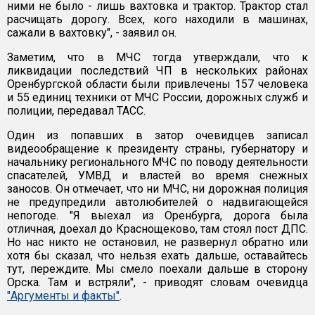
ними не было - лишь вахтовка и трактор. Трактор стал
расчищать дорогу. Всех, кого находили в машинах,
сажали в вахтовку", - заявил он.
Заметим, что в МЧС тогда утверждали, что к
ликвидации последствий ЧП в нескольких районах
Оренбургской области были привлечены 157 человека
и 55 единиц техники от МЧС России, дорожных служб и
полиции, передавал ТАСС.
Один из попавших в затор очевидцев записал
видеообращение к президенту страны, губернатору и
начальнику регионального МЧС по поводу деятельности
спасателей, УМВД и властей во время снежных
заносов. Он отмечает, что ни МЧС, ни дорожная полиция
не предупредили автолюбителей о надвигающейся
непогоде. "Я выехал из Оренбурга, дорога была
отличная, доехал до Краснощеково, там стоял пост ДПС.
Но нас никто не остановил, не развернул обратно или
хотя бы сказал, что нельзя ехать дальше, оставайтесь
тут, переждите. Мы смело поехали дальше в сторону
Орска. Там и встряли", - приводят словам очевидца
"Аргументы и факты"
.