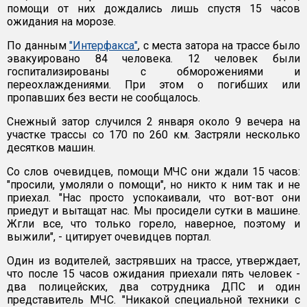
помощи от них дождались лишь спустя 15 часов
ожидания на морозе.
По данным
"Интерфакса"
, с места затора на трассе было
эвакуировано 84 человека. 12 человек были
госпитализированы с обморожениями и
переохлаждениями. При этом о погибших или
пропавших без вести не сообщалось.
Снежный затор случился 2 января около 9 вечера на
участке трассы со 170 по 260 км. Застряли несколько
десятков машин.
Со слов очевидцев, помощи МЧС они ждали 15 часов:
"просили, умоляли о помощи", но никто к ним так и не
приехал. "Нас просто успокаивали, что вот-вот они
приедут и вытащат нас. Мы просидели сутки в машине.
Жгли все, что только горело, наверное, поэтому и
выжили", - цитирует очевидцев портал.
Один из водителей, застрявших на трассе, утверждает,
что после 15 часов ожидания приехали пять человек -
два полицейских, два сотрудника ДПС и один
представитель МЧС. "Никакой специальной техники с