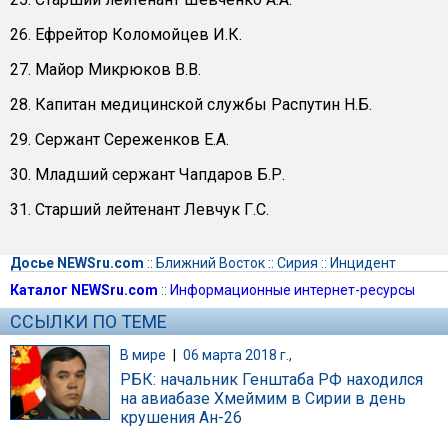
26. Ефрейтор Коломойцев И.К.
27. Майор Микрюков В.В.
28. Капитан медицинской службы Распутин Н.Б.
29. Сержант Сереженков Е.А.
30. Младший сержант Чапдаров Б.Р.
31. Старший лейтенант Левчук Г.С.
Досье NEWSru.com
::
Ближний Восток
::
Сирия
::
Инцидент
Каталог NEWSru.com
::
Информационные интернет-ресурсы
ССЫЛКИ ПО ТЕМЕ
В мире
|
06 марта 2018 г.,
РБК: начальник Генштаба РФ находился
на авиабазе Хмеймим в Сирии в день
крушения Ан-26