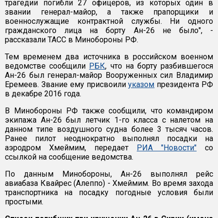
трагедии погибли 27 офицеров, из которых один в
звании генерал-майор, а также прапорщики и
военнослужащие контрактной службы. Ни одного
гражданского лица на борту Ан-26 не было", -
рассказали ТАСС в Минобороны РФ.
Тем временем два источника в российском военном
ведомстве сообщили
РБК
, что на борту разбившегося
Ан-26 был генерал-майор Вооруженных сил Владимир
Еремеев. Звание ему присвоили
указом
президента РФ
в декабре 2016 года.
В Минобороны РФ также сообщили, что командиром
экипажа Ан-26 был летчик 1-го класса с налетом на
данном типе воздушного судна более 3 тысяч часов.
Ранее пилот неоднократно выполнял посадки на
аэродром Хмеймим, передает
РИА "Новости"
со
ссылкой на сообщение ведомства.
По данным Минобороны, Ан-26 выполнял рейс
авиабаза Квайрес (Алеппо) - Хмеймим. Во время захода
транспортника на посадку погодные условия были
простыми.