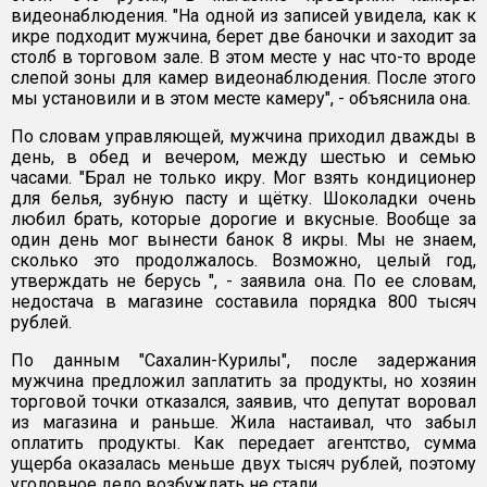
видеонаблюдения. "На одной из записей увидела, как к
икре подходит мужчина, берет две баночки и заходит за
столб в торговом зале. В этом месте у нас что-то вроде
слепой зоны для камер видеонаблюдения. После этого
мы установили и в этом месте камеру", - объяснила она.
По словам управляющей, мужчина приходил дважды в
день, в обед и вечером, между шестью и семью
часами. "Брал не только икру. Мог взять кондиционер
для белья, зубную пасту и щётку. Шоколадки очень
любил брать, которые дорогие и вкусные. Вообще за
один день мог вынести банок 8 икры. Мы не знаем,
сколько это продолжалось. Возможно, целый год,
утверждать не берусь ", - заявила она. По ее словам,
недостача в магазине составила порядка 800 тысяч
рублей.
По данным "Сахалин-Курилы", после задержания
мужчина предложил заплатить за продукты, но хозяин
торговой точки отказался, заявив, что депутат воровал
из магазина и раньше. Жила настаивал, что забыл
оплатить продукты. Как передает агентство, сумма
ущерба оказалась меньше двух тысяч рублей, поэтому
уголовное дело возбуждать не стали.