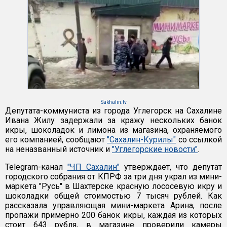
Sakhalin.tv
Депутата-коммуниста из города Углегорск на Сахалине
Ивана Жилу задержали за кражу нескольких банок
икры, шоколадок и лимона из магазина, охраняемого
его компанией, сообщают
"Сахалин-Курилы"
со ссылкой
на неназванный источник и
"Углегорские новости"
.
Telegram-канал
"ЧП Сахалин"
утверждает, что депутат
городского собрания от КПРФ за три дня украл из мини-
маркета "Русь" в Шахтерске красную лососевую икру и
шоколадки общей стоимостью 7 тысяч рублей. Как
рассказала управляющая мини-маркета Арина, после
пропажи примерно 200 банок икры, каждая из которых
стоит 643 рубля, в магазине проверили камеры