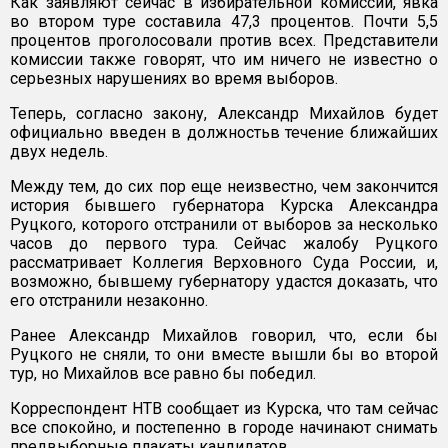
Как заявляют сейчас в избирательной комиссии, явка
во втором туре составила 47,3 процентов. Почти 5,5
процентов проголосовали против всех. Представители
комиссии также говорят, что им ничего не известно о
серьезных нарушениях во время выборов.
Теперь, согласно закону, Александр Михайлов будет
официально введен в должностьв течение ближайших
двух недель.
Между тем, до сих пор еще неизвестно, чем закончится
история бывшего губернатора Курска Александра
Руцкого, которого отстранили от выборов за несколько
часов до первого тура. Сейчас жалобу Руцкого
рассматривает Коллегия Верховного Суда России, и,
возможно, бывшему губернатору удастся доказать, что
его отстранили незаконно.
Ранее Александр Михайлов говорил, что, если бы
Руцкого не сняли, то они вместе вышли бы во второй
тур, но Михайлов все равно бы победил.
Корреспондент НТВ сообщает из Курска, что там сейчас
все спокойно, и постепенно в городе начинают снимать
предвыборные плакаты кандидатов.