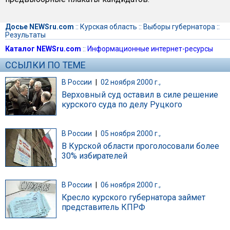
Досье NEWSru.com
::
Курская область
::
Выборы губернатора
::
Результаты
Каталог NEWSru.com
::
Информационные интернет-ресурсы
ССЫЛКИ ПО ТЕМЕ
В России
|
02 ноября 2000 г.,
Верховный суд оставил в силе решение
курского суда по делу Руцкого
В России
|
05 ноября 2000 г.,
В Курской области проголосовали более
30% избирателей
В России
|
06 ноября 2000 г.,
Кресло курского губернатора займет
представитель КПРФ