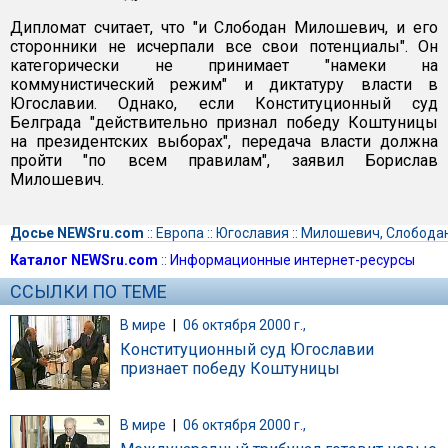
Дипломат считает, что "и Слободан Милошевич, и его
сторонники не исчерпали все свои потенциалы". Он
категорически не принимает "намеки на
коммунистический режим" и диктатуру власти в
Югославии. Однако, если Конституционный суд
Белграда "действительно признал победу Коштуницы
на президентских выборах", передача власти должна
пройти "по всем правилам", заявил Борислав
Милошевич.
Досье NEWSru.com
::
Европа
::
Югославия
::
Милошевич, Слобода
Каталог NEWSru.com
::
Информационные интернет-ресурсы
ССЫЛКИ ПО ТЕМЕ
В мире
|
06 октября 2000 г.,
Конституционный суд Югославии
признает победу Коштуницы
В мире
|
06 октября 2000 г.,