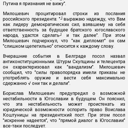
Путина я признания не вижу".
Милошевич процитировал строки из послания
российского президента: "┘выражаю надежду, что Вам
как лидеру демократических сил, взявшему на себя
ответственность за будущее братского югославского
народа, удастся сделать┘ и так далее". При этом
Милошевич подчеркнул, что "как дипломат" он сам
"слишком щепетильно" относится к каждому слову.
Вчерашние события в Белграде посол назвал
антиконституционными. Штурм Скупщины и телецентра
он охарактеризовал как "вандализм". Милошевич
сообщил, что "силы правопорядка имели приказы не
употреблять оружие и вести себя максимально
сдержанно √ они так и делали".
Борислав Милошевич предупредил о возможной
нестабильности в Югославии в будущем. Он пояснил,
что эта нестабильность может проистекать из
юридической возможности оспорить право Воислава
Коштуницы на президентский пост. При этом посол
"искренне надеется", что "прямой диалог в Югославии"
все-таки последует.