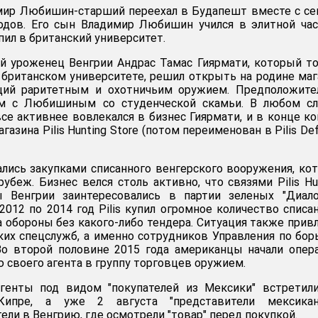
имир Любишин-старший переехал в Будапешт вместе с с
годов. Его сын Владимир Любишин учился в элитной ча
пил в британский университет.
ий уроженец Венгрии Андрас Тамас Гиярмати, который т
в британском университете, решил открыть на родине маг
ий раритетным и охотничьим оружием. Предположител
м с Любишиным со студенческой скамьи. В любом слу
 активнее вовлекался в бизнес Гиярмати, и в конце к
газина Pilis Hunting Store (потом переименован в Pilis De
ись закупками списанного венгерского вооружения, ко
убеж. Бизнес велся столь активно, что связями Pilis Hu
 Венгрии заинтересовались в партии зеленых "Диало
2012 по 2014 год Pilis купил огромное количество списа
 обороны без какого-либо тендера. Ситуация также прив
их спецслужб, а именно сотрудников Управления по бор
 Во второй половине 2015 года американцы начали опе
 своего агента в группу торговцев оружием.
генты под видом "покупателей из Мексики" встретили
пре, а уже 2 августа "представители мексикан
ели в Венгрию, где осмотрели "товар" перед покупкой.