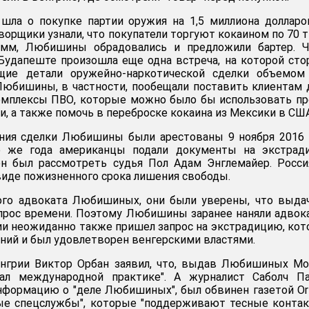
шла о покупке партии оружия на 1,5 миллиона долларо
ворщики узнали, что покупатели торгуют кокаином по 70 
амм, Любишины обрадовались и предложили бартер. Ч
Будапеште произошла еще одна встреча, на которой ст
щие детали оружейно-наркотической сделки объемом
Любишины, в частности, пообещали поставить клиентам
омплексы ПВО, которые можно было бы использовать п
, а также помочь в переброске кокаина из Мексики в США
ения сделки Любишины были арестованы 9 ноября 2016 
о же года американцы подали документы на экстрад
ен был рассмотреть судья Пол Адам Энглемайер. Росс
 виде пожизненного срока лишения свободы.
ого адвоката Любишиных, они были уверены, что выда
прос времени. Поэтому Любишины заранее наняли адвок
ии неожиданно также пришел запрос на экстрадицию, ко
ний и был удовлетворен венгерскими властями.
нгрии Виктор Орбан заявил, что, выдав Любишиных Мо
ал международной практике". А журналист Саболч Па
формацию о "деле Любишиных", был обвинен газетой Or
ные спецслужбы", которые "поддерживают тесные конта