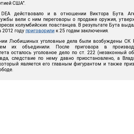
тией США".
DEA действовало и в отношении Виктора Бута. Аг
лужбы вели с ним переговоры о продаже оружия, утвер
ересах колумбийских повстанцев. В результате Бута выда
в 2012 году
приговорили
к 25 годам заключения.
ении Любишиных уголовные дела были возбуждены СК 
ем их объединили. После приговора в производ
ета осталось уголовное дело по ст. 222 (незаконный о
вда, следствие по нему давно приостановлено, а Вла
оторый является его главным фигурантом и также при
ободе.