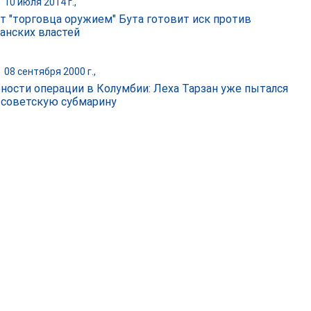
|
10 июля 2014 г.,
т "торговца оружием" Бута готовит иск против
анских властей
|
08 сентября 2000 г.,
ности операции в Колумбии: Леха Тарзан уже пытался
 советскую субмарину