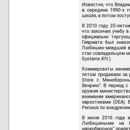
Известно, что Влад
в середине 1990-х 
школе, а потом посту
В 2010 году 20-летн
что закончил учебу 
официально торгующ
Гиярмати был знако
Любишин-младший все
стал совладельцем ма
Systems Kft.).
Коммерсанты занимал
потом продавали за р
Store с Минобороны
Венрию". В период с 
оружия министерства
внимание американск
наркотиками (DEA).
Perseus по внедрению
В июне 2016 года а
Любишиными на Ки
наркобаронов" прилет