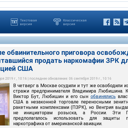
Текстовая
Классическая
версия
версия
ле обвинительного приговора освобож
нгрии Виктор Орбан заявил, что, выдав Любишиных Москве
Любишин и его сын обвинялись властями США в незаконной
ал международной практике". А журналист Саболч Паный,
ытавшийся продать наркомафии ЗРК д
ми зенитными ракетными комплексами (ПЗРК), но Венгрия
адимира Любишина, обвиняемого Следственным комитетом
нформацию о "деле Любишиных", был обвинен газетой Origo в
 осудили и тут же освободили из-под стражи предпринимателя
аторам розыска, а России. Эти ПЗРК предполагалось
е оружия (ч. 1 ст. 226.1 УК РФ), Нагатинский районный суд
ные спецслужбы", которые "поддерживают тесные контакты с
ацией США
на
ащиты путей наркотрафика от американской авиации
м порядке
артией США"
я 2019 г., 10:16 | последнее обновление: 06 сентября 2019 г., 10:16
ихаил Тихонов
чеслав Акишин
идента России
В четверг в Москве осудили и тут же освободили и
стражи предпринимателя Владимира Любишина. К
Виктор Бут, Любишин и его сын
обвинялись
влас
США в незаконной торговле переносными зенит
ракетными комплексами (ПЗРК), но Венгрия выда
не инициаторам розыска, а России. Эти 
предполагалось использовать для защиты п
наркотрафика от американской авиации.