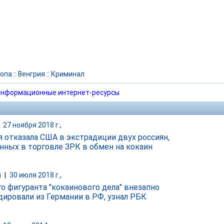
опа
::
Венгрия
::
Криминал
нформационные интернет-ресурсы
|
27 ноября 2018 г.,
я отказала США в экстрадиции двух россиян,
нных в торговле ЗРК в обмен на кокаин
и
|
30 июля 2018 г.,
го фигуранта "кокаинового дела" внезапно
дировали из Германии в РФ, узнал РБК