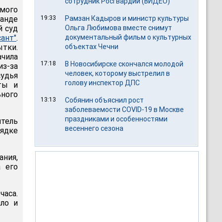
сотрудник Росгвардии (ВИДЕО)
мого
анде
19:33
Рамзан Кадыров и министр культуры
й суд
Ольга Любимова вместе снимут
ант"
.
документальный фильм о культурных
ытки.
объектах Чечни
ачила
17:18
В Новосибирске скончался молодой
из-за
человек, которому выстрелил в
судья
голову инспектор ДПС
иты и
ного
13:13
Собянин объяснил рост
заболеваемости COVID-19 в Москве
праздниками и особенностями
тель
весеннего сезона
рядке
ания,
 его
аса.
ло и