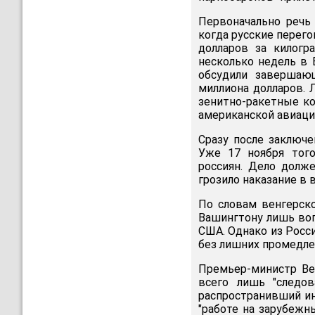
Первоначально речь 
когда русские перего
долларов за килогр
несколько недель в 
обсудили завершаю
миллиона долларов. 
зенитно-ракетные к
американской авиации
Сразу после заключ
Уже 17 ноября тог
россиян. Дело долж
грозило наказание в
По словам венгерск
Вашингтону лишь во
США. Однако из Росс
без лишних промедле
Премьер-министр Ве
всего лишь "следов
распространивший ин
"работе на зарубеж