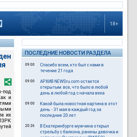
18+
ПОСЛЕДНИЕ НОВОСТИ РАЗДЕЛА
ден
ля
09:00
Спасибо всем, кто был с нами в
течение 21 года
09:00
АРХИВ NEWSru.com остается
открытым: все, что было в любой
з-под
день в любой год с начала века
ак и
тями
09:00
Какой была новостная картина в этот
ными
день - 31 мая в каждый год за
ла их
последние 20 лет
ПЗРК
утей
20:26
В Екатеринбурге мужчина открыл
стрельбу с балкона, ранены девочка и