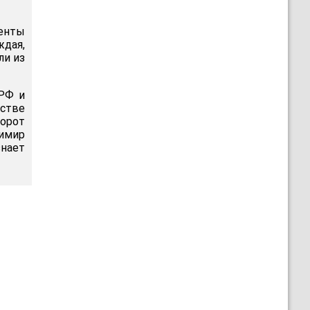
енты
ждая,
ли из
РФ и
стве
борот
димир
знает