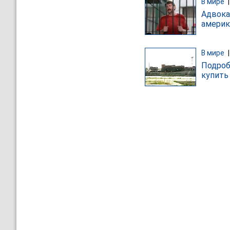
В мире
Адвока
америк
В мире
Подроб
купить