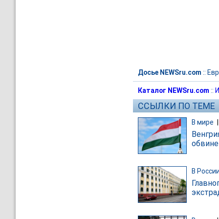
Досье NEWSru.com
::
Евр
Каталог NEWSru.com
::
И
ССЫЛКИ ПО ТЕМЕ
В мире
Венгри
обвине
В Росси
Главно
экстра