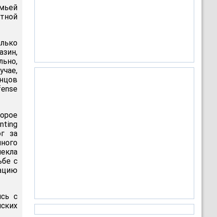
емьей
стной
олько
азин,
ьно,
чае,
онцов
fense
торое
nting
г за
нного
лекла
ьбе с
рацию
сь с
ских