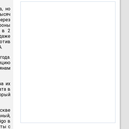
в, но
тысяч
ерез
ороны
 в 2
 даже
ротив
.
года.
ицию
иянам
ча их
ата в
торый
скве
ный,
igo в
кты с