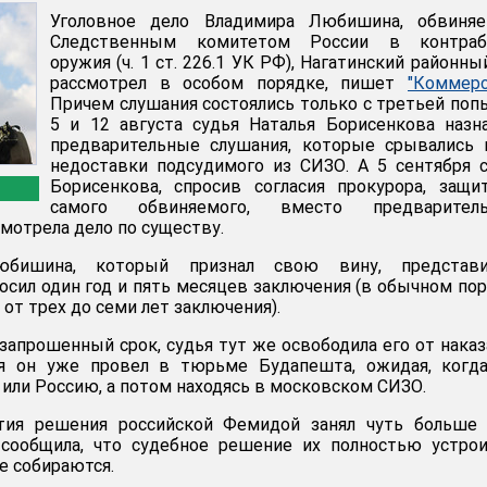
Уголовное дело Владимира Любишина, обвиняе
Следственным комитетом России в контраб
оружия (ч. 1 ст. 226.1 УК РФ), Нагатинский районны
рассмотрел в особом порядке, пишет
"Коммерс
Причем слушания состоялись только с третьей поп
5 и 12 августа судья Наталья Борисенкова назн
предварительные слушания, которые срывались 
недоставки подсудимого из СИЗО. А 5 сентября 
Борисенкова, спросив согласия прокурора, защ
самого обвиняемого, вместо предваритель
мотрела дело по существу.
бишина, который признал свою вину, представи
осил один год и пять месяцев заключения (в обычном по
от трех до семи лет заключения).
апрошенный срок, судья тут же освободила его от наказ
я он уже провел в тюрьме Будапешта, ожидая, когда
или Россию, а потом находясь в московском СИЗО.
тия решения российской Фемидой занял чуть больше ч
ообщила, что судебное решение их полностью устрои
е собираются.