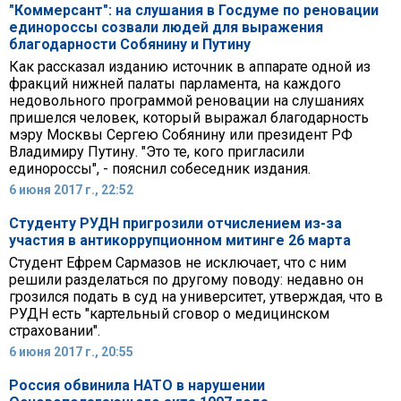
"Коммерсант": на слушания в Госдуме по реновации
единороссы созвали людей для выражения
благодарности Собянину и Путину
Как рассказал изданию источник в аппарате одной из
фракций нижней палаты парламента, на каждого
недовольного программой реновации на слушаниях
пришелся человек, который выражал благодарность
мэру Москвы Сергею Собянину или президент РФ
Владимиру Путину. "Это те, кого пригласили
единороссы", - пояснил собеседник издания.
6 июня 2017 г., 22:52
Студенту РУДН пригрозили отчислением из-за
участия в антикоррупционном митинге 26 марта
Студент Ефрем Сармазов не исключает, что с ним
решили разделаться по другому поводу: недавно он
грозился подать в суд на университет, утверждая, что в
РУДН есть "картельный сговор о медицинском
страховании".
6 июня 2017 г., 20:55
Россия обвинила НАТО в нарушении