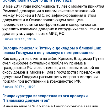
Основополагающего акта 1997 года
В мае 2017 года исполнилось 15 лет с момента принятия
Римской декларации о новом качестве отношений
между Россией и НАТО, но зафиксированная в этом
документе и в Основополагающем акте цель -
преодолеть остатки конфронтации и соперничества,
укрепить взаимное доверие и сотрудничество - так и не
достигнута, уверен глава МИД РФ.
6 июня 2017 г., 19:34
Володин приехал к Путину с докладом о ближайших
планах Госдумы и не упомянул в нем реновацию
Как следует из отчета на сайте Кремля, Владимир Путин
счел наиболее актуальной проблему приема в
гражданство РФ и его отмены, а не планы властей по
сносу домов в Москве. Глава государства предложил
депутатам Госдумы рассмотреть вопрос о введении
присяги при вступлении в гражданство РФ.
6 июня 2017 г., 18:23
Генпрокуратура засекретила итоги проверки
"Панамских документов"
В начале апреля 2016 года в Генпрокуратуре заявили,