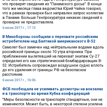
что проверят сведения из "Панамского досье". В конце
того же месяца глава ведомства Юрий Чайка говорил,
что в рамках проверки был направлен запрос коллегам
в Панаме. Больше Генпрокуратура никаких сведений о
проверке не предоставляла.
6 июня 2017 г., 17:13
В Минобороны сообщили о перехвате российским
истребителем над Балтикой американского B-52
Самолет был замечен над нейтральными водами вдоль
российской границы около 10 утра вторника. При
приближении вылетевший на перехват экипаж Су-27
определил его как стратегический бомбардировщик B-
52. Истребитель сопровождал воздушное судно вплоть
до его удаления от границы РФ на безопасное
расстояние.
6 июня 2017 г., 16:06
ФСБ пообещала не усиливать досмотры на вокзалах
и в транспорте во время Кубка конфедераций
"Меры безопасности на транспорте стандартные, они не
изменяются. Может быть, в некоторой степени усилена