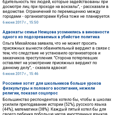
бдительность тех людей, которые задействованы при
досмотре лиц при проходе на вокзалы", - рассказали в
ведомстве. Ограничений по перемещению между
городами - организаторами Кубка тоже не планируется.
6 июня 2017 г., 15:50
Адвокаты семьи Немцова усомнились в виновности
одного из подозреваемых в убийстве политика
Ольга Михайлова заявила, что не может просить
присяжных вынести обвинительный вердикт в связи с
тем, что следствие не установило организаторов и
заказчиков преступления. "Сторона потерпевших
оставляет на усмотрение присяжных вердикт по
данному делу", - сказала адвокат.
6 июня 2017 г., 15:46
Россияне хотят для школьников больше уроков
физкультуры и полового воспитания, нежели
религии, показал соцопрос
Большинство респондентов хотело бы, чтобы в школах
усилили преподавание истории (52%), русского языка
(44%), математики (38%). Каждый пятый хотел бы для
своего ребенка побольше часов иностранных языков