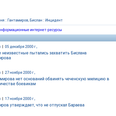
чня
::
Гантамиров, Бислан
::
Инцидент
нформационные интернет-ресурсы
и
|
05 декабря 2000 г.,
е неизвестные пытались захватить Бислана
ирова
и
|
27 ноября 2000 г.,
амирова нет оснований обвинять чеченскую милицию в
ичестве боевикам
и
|
17 ноября 2000 г.,
иров утверждает, что не отпускал Бараева