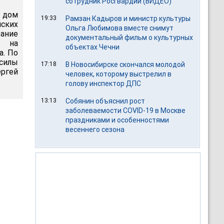
сотрудник Росгвардии (ВИДЕО)
о дом
19:33
Рамзан Кадыров и министр культуры
йских
Ольга Любимова вместе снимут
ание
документальный фильм о культурных
к на
объектах Чечни
а. По
 силы
17:18
В Новосибирске скончался молодой
ргей
человек, которому выстрелил в
голову инспектор ДПС
13:13
Собянин объяснил рост
заболеваемости COVID-19 в Москве
праздниками и особенностями
весеннего сезона