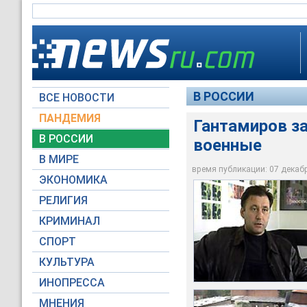
В РОССИИ
ВСЕ НОВОСТИ
ПАНДЕМИЯ
Гантамиров за
В РОССИИ
военные
Мэр города Грозног
По его словам, в на
В МИРЕ
в нападении на его 
здание, а затем вор
время публикации: 07 декабря
ЭКОНОМИКА
Архив НТВ
Архив НТВ
РЕЛИГИЯ
КРИМИНАЛ
СПОРТ
КУЛЬТУРА
ИНОПРЕССА
МНЕНИЯ