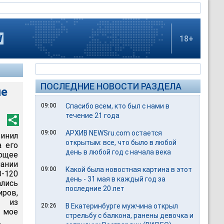
18+
ПОСЛЕДНИЕ НОВОСТИ РАЗДЕЛА
ие
09:00
Спасибо всем, кто был с нами в
течение 21 года
09:00
АРХИВ NEWSru.com остается
инил
открытым: все, что было в любой
а его
день в любой год с начала века
ющее
пании
09:00
Какой была новостная картина в этот
0-120
день - 31 мая в каждый год за
ались
последние 20 лет
ров,
 из
20:26
В Екатеринбурге мужчина открыл
 мое
стрельбу с балкона, ранены девочка и
.