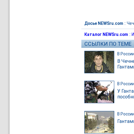
Досье NEWSru.com
::
Че
Каталог NEWSru.com
::
И
ССЫЛКИ ПО ТЕМЕ
В Росси
В Чечн
Гантам
В Росси
У Гант
пособн
В Росси
Гантам