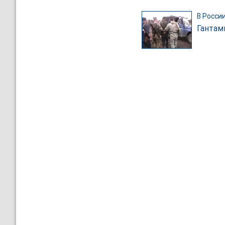
В Росси
Гантам