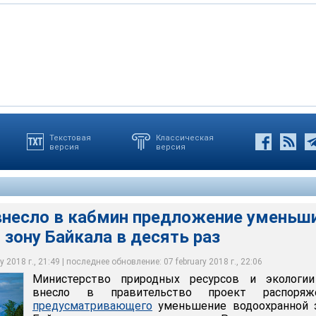
да в ходе "прямой линии" с президентом России Владимиром
Текстовая
Классическая
версия
версия
дных ресурсов и экологии РФ внесло в правительство проект
рова Ольхон, расположенного на Байкале, пожаловались, что из-
дусматривающего уменьшение водоохранной зоны Байкала
анной территории они лишены возможности охоты и выпаса
несло в кабмин предложение уменьш
зону Байкала в десять раз
 2018 г., 21:49 | последнее обновление: 07 february 2018 г., 22:06
Министерство природных ресурсов и экологи
внесло в правительство проект распоряже
предусматривающего
уменьшение водоохранной 