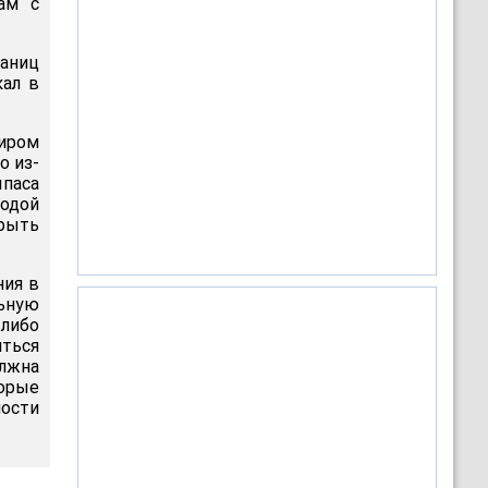
ам с
аниц
кал в
иром
то из-
паса
водой
 рыть
ния в
ьную
либо
ться
лжна
торые
мости