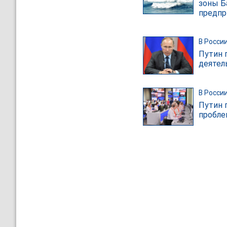
зоны Б
предпр
В Росси
Путин 
деятел
В Росси
Путин 
пробле