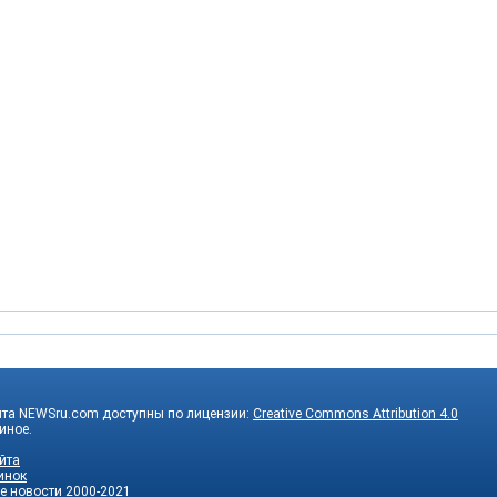
йта NEWSru.com доступны по лицензии:
Creative Commons Attribution 4.0
 иное.
йта
инок
е новости
2000-2021