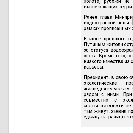
болота) рубежи не
вышележащих террит
Ранее глава Минпри
водоохранной зоны ф
рамках прописанных 
В июне прошлого го
Путиным жители остр
за статуса водоохр
скота. Кроме того, 
низкого качества из
карьеры.
Президент, в свою о
экологические п
жизнедеятельность 
рядом с ними. При
совместно с экол
соответствовать не 
там живут, заявил п
сдвинуть границы эт