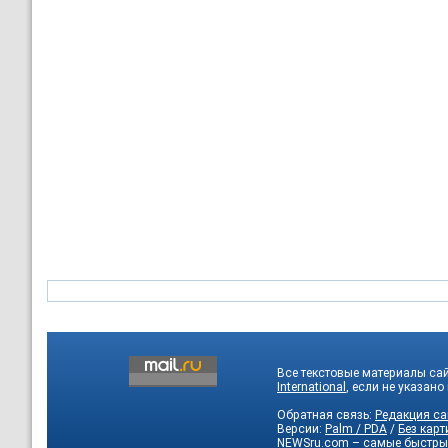
Все текстовые материалы са
International
, если не указано
Обратная связь:
Редакция са
Версии:
Palm / PDA
/
Без карт
NEWSru.com – самые быстры