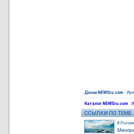
Досье NEWSru.com
::
Ирк
Каталог NEWSru.com
::
И
ССЫЛКИ ПО ТЕМЕ
В Росси
Минпри