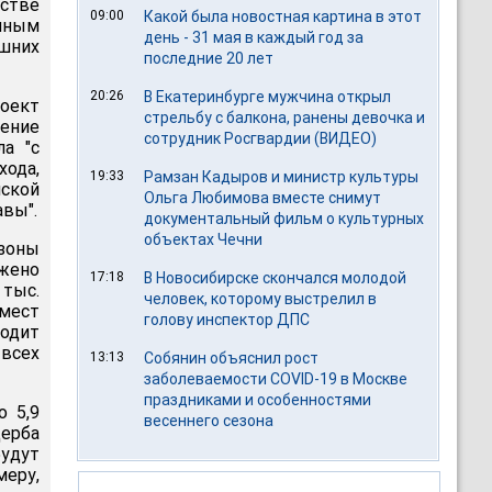
стве
09:00
Какой была новостная картина в этот
нным
день - 31 мая в каждый год за
шних
последние 20 лет
20:26
В Екатеринбурге мужчина открыл
оект
стрельбу с балкона, ранены девочка и
ение
сотрудник Росгвардии (ВИДЕО)
а "с
хода,
19:33
Рамзан Кадыров и министр культуры
ской
Ольга Любимова вместе снимут
авы".
документальный фильм о культурных
объектах Чечни
зоны
ожено
17:18
В Новосибирске скончался молодой
 тыс.
человек, которому выстрелил в
мест
голову инспектор ДПС
ходит
 всех
13:13
Собянин объяснил рост
заболеваемости COVID-19 в Москве
праздниками и особенностями
 5,9
весеннего сезона
ерба
удут
меру,