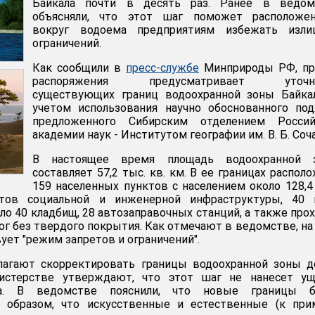
Байкала почти в десять раз. Ранее в ведом
объясняли, что этот шаг поможет расположе
вокруг водоема предприятиям избежать изли
ограничений.
Как сообщили в
пресс-службе
Минприроды РФ, пр
распоряжения предусматривает уточн
существующих границ водоохранной зоны Байкал
учетом использования научно обоснованного под
предложенного Сибирским отделением Россий
академии наук - Институтом географии им. В. Б. Соч
В настоящее время площадь водоохранной 
составляет 57,2 тыс. кв. км. В ее границах распол
159 населенных пунктов с населением около 128,4
ктов социальной и инженерной инфраструктуры, 40 
ло 40 кладбищ, 28 автозаправочных станций, а также про
ог без твердого покрытия. Как отмечают в ведомстве, на
ует "режим запретов и ограничений".
агают скорректировать границы водоохранной зоны до
нистерстве утверждают, что этот шаг не нанесет ущ
ла. В ведомстве пояснили, что новые границы б
м образом, что искусственные и естественные (к при