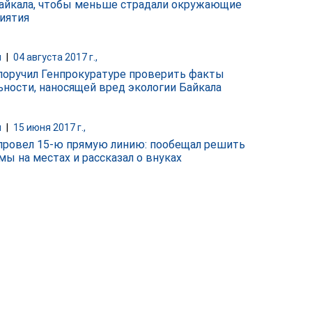
айкала, чтобы меньше страдали окружающие
иятия
и
|
04 августа 2017 г.,
поручил Генпрокуратуре проверить факты
ьности, наносящей вред экологии Байкала
и
|
15 июня 2017 г.,
провел 15-ю прямую линию: пообещал решить
мы на местах и рассказал о внуках