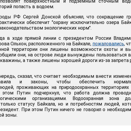
 позволят поверхностным и подземным сточным вод
орий попасть в водоем.
роды РФ Сергей Донской объяснял, что сокращение гр
актически обеспечит "охрану исключительно озера Бай
законодательством экологических норм".
да в ходе прямой линии с президентом России Владим
ова Ольхон, расположенного на Байкале,
пожаловались
, ч
анной территории они лишены возможности охоты и вы
сообщили они, на острове люди вынуждены пользоваться 
 скважины, а также лишены хорошей дороги из-за запрета
чередь, сказал, что считает необходимым внести измене
равила и законы, чтобы обеспечить нормал
людей, проживающих на природоохранных территориях 
 этом Путин подчеркнул, что работа должна проводи
огическими организациями. Водоохранная зона до
только статусу Байкала, но и потребностям людей, ко
резидент. При этом Путин ничего не говорил о необходи
ой зоны.