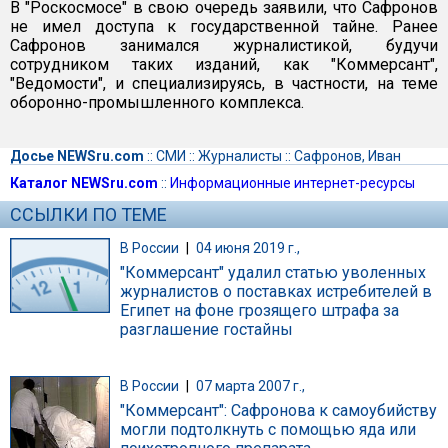
В "Роскосмосе" в свою очередь заявили, что Сафронов
не имел доступа к государственной тайне. Ранее
Сафронов занимался журналистикой, будучи
сотрудником таких изданий, как "Коммерсант",
"Ведомости", и специализируясь, в частности, на теме
оборонно-промышленного комплекса.
Досье NEWSru.com
::
СМИ
::
Журналисты
::
Сафронов, Иван
Каталог NEWSru.com
::
Информационные интернет-ресурсы
ССЫЛКИ ПО ТЕМЕ
В России
|
04 июня 2019 г.,
"Коммерсант" удалил статью уволенных
журналистов о поставках истребителей в
Египет на фоне грозящего штрафа за
разглашение гостайны
В России
|
07 марта 2007 г.,
"Коммерсант": Сафронова к самоубийству
могли подтолкнуть с помощью яда или