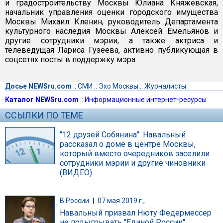
и градостроительству Москвы Юлиана Княжевская,
начальник управления оценки городского имущества
Москвы Михаил Кленин, руководитель Департамента
культурного наследия Москвы Алексей Емельянов и
другие сотрудники мэрии, а также актриса и
телеведущая Лариса Гузеева, активно публикующая в
соцсетях посты в поддержку мэра.
Досье NEWSru.com
::
СМИ
::
Эхо Москвы
::
Журналисты
Каталог NEWSru.com
::
Информационные интернет-ресурсы
ССЫЛКИ ПО ТЕМЕ
"12 друзей Собянина": Навальный
рассказал о доме в центре Москвы,
который вместо очередников заселили
сотрудники мэрии и другие чиновники
(ВИДЕО)
В России
|
07 мая 2019 г.,
Навальный призвал Нюту Федермессер
не подыгрывать "Единой России",