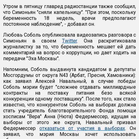
Утром в пятницу главред радиостанции также сообщил,
что Симоньян "сняли капельницу". "При этом, поскольку
беременность 18 недель, врачи предполагают
постоянное наблюдение", - добавил он.
Любовь Соболь опубликовала видеозапись разговора с
Симоньян в своем
Twitter
. Она раскритиковала
журналистку за то, что беременность мешает ей дать
комментарий на вопрос о коррупции, но дает ходить на
передачи "Эха Москвы".
Напомним, Соболь выдвинута кандидатом в депутаты
Мосгордумы от округа N43 (Арбат, Пресня, Хамовники):
как заявил Алексей Навальный, в случае победы
Соболь мэрии будет "сложнее отдавать миллиардные
контракты на поставку питания безо всякой
конкуренции одному поставщику". После того, как стало
известно, что конкурентом Соболь на выборах должна
стать учредитель благотворительного Фонда помощи
хосписам "Вера" Анна (Нюта) Федермессер, идущая на
выборы от этого же округа, Навальный призвал
Федермессер
отказаться от участия в выборах
. Он
заявил, что мэрия Москвы хочет использовать