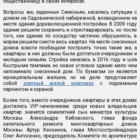
общественницу в своих интересах.
Вопросы же, заданные Симоньян, касались ситуации с
домом на Садовнической набережной, возведенном на
месте здания дореволюционной постройки. В 2009 году
здание решили сохранить и отреставрировать, но после
того, как здание по соседству частично обрушилось, в
мэрии решили снести весь квартал. На месте снесенных
домов власти пообещали построить точно такие же, а
квартиры в них должны были достаться очередникам и
молодым семьям. Стройка началась в 2016 году и шла
быстрыми темпами, но новое угловое здание мало чем
напоминало снесенный дом. По бумагам он является
муниципальным жильем, но на деле представляет
собой
элитный жилой комплекс
с подземным
паркингом и охраной.
Более того, вместо очередников квартиры в этих домах
достались VIP-чиновникам: среди новых владельцев
квартир значатся семилетний сын министра культуры
Москвы Александра Кибовского, глава фонда
капитального ремонта многоквартирных домов
Москвы Артур Кескинов, глава Мосгосстройнадзора
Олег Антосенко, председатель Комитета по архитектуре