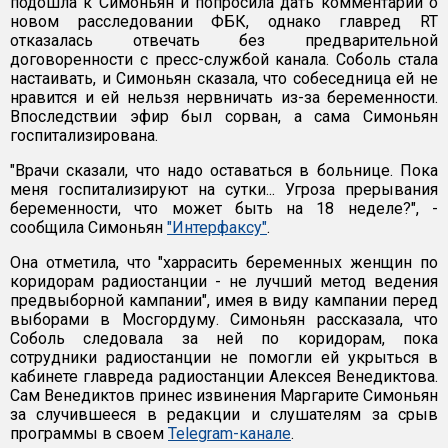
подошла к Симоньян и попросила дать комментарий о
новом расследовании ФБК, однако главред RT
отказалась отвечать без предварительной
договоренности с пресс-службой канала. Соболь стала
настаивать, и Симоньян сказала, что собеседница ей не
нравится и ей нельзя нервничать из-за беременности.
Впоследствии эфир был сорван, а сама Симоньян
госпитализирована.
"Врачи сказали, что надо оставаться в больнице. Пока
меня госпитализируют на сутки... Угроза прерывания
беременности, что может быть на 18 неделе?", -
сообщила Симоньян
"Интерфаксу"
.
Она отметила, что "харрасить беременных женщин по
коридорам радиостанции - не лучший метод ведения
предвыборной кампании", имея в виду кампании перед
выборами в Мосгордуму. Симоньян рассказала, что
Соболь следовала за ней по коридорам, пока
сотрудники радиостанции не помогли ей укрыться в
кабинете главреда радиостанции Алексея Венедиктова.
Сам Венедиктов принес извинения Маргарите Симоньян
за случившееся в редакции и слушателям за срыв
программы в своем
Telegram-канале
.