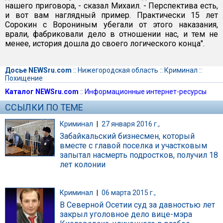
нашего приговора, - сказал Михаил. - Перспектива есть,
и вот вам наглядный пример. Практически 15 лет
Сорокин с Ворониным убегали от этого наказания,
врали, фабриковали дело в отношении нас, и тем не
менее, история дошла до своего логического конца".
Досье NEWSru.com
::
Нижегородская область
::
Криминал
::
Похищение
Каталог NEWSru.com
::
Информационные интернет-ресурсы
ССЫЛКИ ПО ТЕМЕ
Криминал
|
27 января 2016 г.,
Забайкальский бизнесмен, который
вместе с главой поселка и участковым
запытал насмерть подростков, получил 18
лет колонии
Криминал
|
06 марта 2015 г.,
В Северной Осетии суд за давностью лет
закрыл уголовное дело вице-мэра