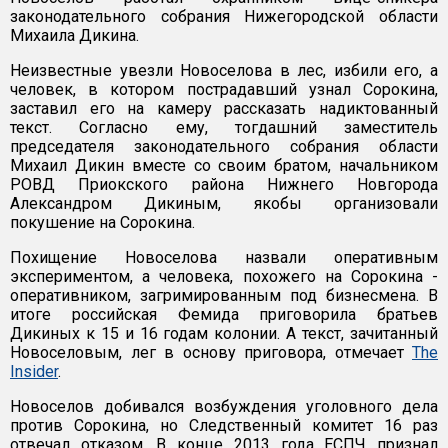
законодательного собрания Нижегородской области
Михаила Дикина.
Неизвестные увезли Новоселова в лес, избили его, а
человек, в котором пострадавший узнал Сорокина,
заставил его на камеру рассказать надиктованный
текст. Согласно ему, тогдашний заместитель
председателя законодательного собрания области
Михаил Дикин вместе со своим братом, начальником
РОВД Приокского района Нижнего Новгорода
Александром Дикиным, якобы организовали
покушение на Сорокина.
Похищение Новоселова назвали оперативным
экспериментом, а человека, похожего на Сорокина -
оперативником, загримированным под бизнесмена. В
итоге российская Фемида приговорила братьев
Дикиных к 15 и 16 годам колонии. А текст, зачитанный
Новоселовым, лег в основу приговора, отмечает
The
Insider
.
Новоселов добивался возбуждения уголовного дела
против Сорокина, но Следственный комитет 16 раз
отвечал отказом. В конце 2013 года ЕСПЧ признал