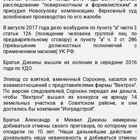
расследование "поверхностным и формалистским" и
присудил Новосулову компенсацию. Верховный суд
возобновил производство по его жалобе.
В августе 2017 года дело возбудили по пункту "а" части 2
статьи 126 (похищение человека группой лиц по
предварительному сговору) и пункту "а" ч. 3 ст. 286
(превышение должностных полномочий с
применением насилия) УК РФ.
Братья Дикины вышли из колонии в середине 2016
года по УДО.
Эпизод со взяткой, вмененный Сорокину, касался его
взаимоотношений с представителями фирмы "Вектрон".
По версии следователей, Сорокин передал им деньги,
чтобы "Вектрон" вышел из конкурса на аренду 14
земельных участков в Советском районе, и они
достались бы компании "Инградстрой".
Братья Александр и Михаил Дикины намерены
добиваться отмены своего приговора, по которому они
отсидели по 10 лет. "Наши дальнейшие действия -
доказывать нашу невиновность и добиваться отмены