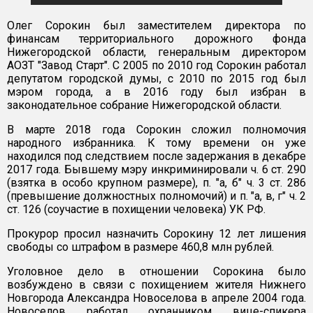
Олег Сорокин был заместителем директора по
финансам территориального дорожного фонда
Нижегородской области, генеральным директором
АОЗТ "Завод Старт". С 2005 по 2010 год Сорокин работал
депутатом городской думы, с 2010 по 2015 год был
мэром города, а в 2016 году был избран в
законодательное собрание Нижегородской области.
В марте 2018 года Сорокин сложил полномочия
народного избранника. К тому времени он уже
находился под следствием после задержания в декабре
2017 года. Бывшему мэру инкриминировали ч. 6 ст. 290
(взятка в особо крупном размере), п. "а, б" ч. 3 ст. 286
(превышение должностных полномочий) и п. "а, в, г" ч. 2
ст. 126 (соучастие в похищении человека) УК РФ.
Прокурор просил назначить Сорокину 12 лет лишения
свободы со штрафом в размере 460,8 млн рублей.
Уголовное дело в отношении Сорокина было
возбуждено в связи с похищением жителя Нижнего
Новгорода Александра Новоселова в апреле 2004 года.
Новоселов работал охранником вице-спикера