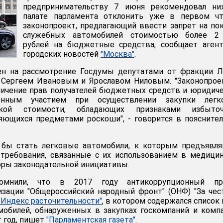
предпринимательству 7 июня рекомендовал ни
палате парламента отклонить уже в первом чт
законопроект, предлагающий ввести запрет на по
служебных автомобилей стоимостью более 2
рублей на бюджетные средства, сообщает агент
городских новостей
"Москва"
.
ен на рассмотрение Госдумы депутатами от фракции 
Сергеем Ивановым и Ярославом Ниловым. "Законопрое
ничение прав получателей бюджетных средств и юридич
енным участием при осуществлении закупки легк
кой стоимости, обладающих признаками избыточ
яющихся предметами роскоши", - говорится в поясните
бы стать легковые автомобили, к которым предъявля
 требования, связанные с их использованием в медици
оры законодательной инициативы.
помнили, что в 2017 году антикоррупционный пр
изации "Общероссийский народный фронт" (ОНФ) "За че
"Индекс расточительности"
, в котором содержался список 
мобилей, обнаруженных в закупках госкомпаний и комп
т год, пишет
"Парламентская газета"
.