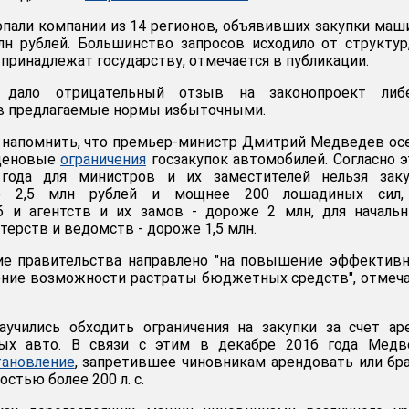
пали компании из 14 регионов, объявивших закупки маш
н рублей. Большинство запросов исходило от структур
принадлежат государству, отмечается в публикации.
 дало отрицательный отзыв на законопроект либе
ав предлагаемые нормы избыточными.
т напомнить, что премьер-министр Дмитрий Медведев о
 ценовые
ограничения
госзакупок автомобилей. Согласно 
 года для министров и их заместителей нельзя заку
е 2,5 млн рублей и мощнее 200 лошадиных сил,
б и агентств и их замов - дороже 2 млн, для началь
ерств и ведомств - дороже 1,5 млн.
ие правительства направлено "на повышение эффектив
ение возможности растраты бюджетных средств", отмеч
аучились обходить ограничения на закупки за счет а
ых авто. В связи с этим в декабре 2016 года Медв
тановление
, запретившее чиновникам арендовать или бр
стью более 200 л. с.