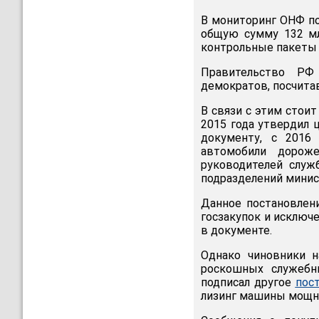
В мониторинг ОНФ по
общую сумму 132 мл
контрольные пакеты 
Правительство РФ
демократов, посчит
В связи с этим стои
2015 года утвердил
документу, с 2016
автомобили дорож
руководителей служ
подразделений минист
Данное постановлен
госзакупок и исключ
в документе.
Однако чиновники н
роскошных служебн
подписал другое
пос
лизинг машины мощно