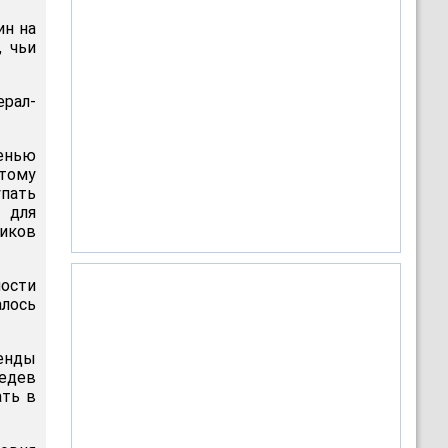
ин на
, чьи
рал-
сенью
этому
пать
 для
ников
ности
алось
ренды
едев
ать в