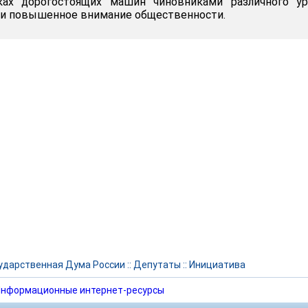
ках дорогостоящих машин чиновниками различного ур
ли повышенное внимание общественности.
ударственная Дума России
::
Депутаты
::
Инициатива
нформационные интернет-ресурсы