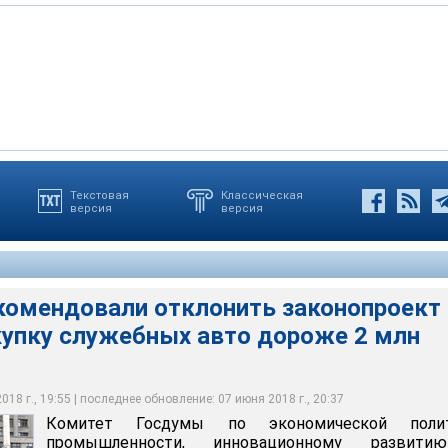
Текстовая
Классическая
версия
версия
овали отклонить законопроект о запрете на покупку служебных
рублей
талья Селиверстова
комендовали отклонить законопроект 
купку служебных авто дороже 2 млн
18 г., 19:55 | последнее обновление: 07 июня 2018 г., 20:37
Комитет Госдумы по экономической полит
промышленности, инновационному развит