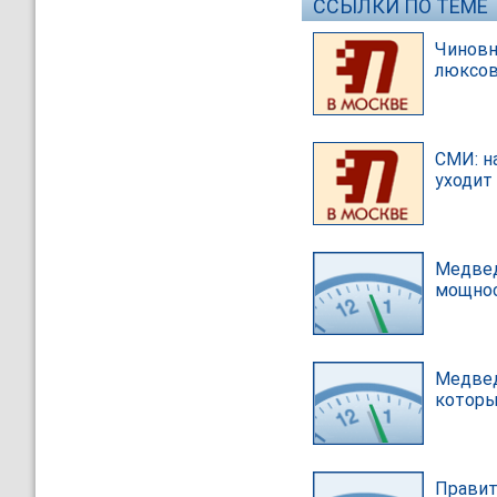
ССЫЛКИ ПО ТЕМЕ
Чиновн
люксов
СМИ: н
уходит 
Медвед
мощнос
Медвед
которы
Правит