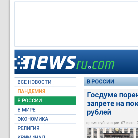
Госдуме порекоменд
авто дороже 2 млн 
В РОССИИ
ВСЕ НОВОСТИ
©РИА Новости / На
ПАНДЕМИЯ
Госдуме поре
В РОССИИ
запрете на по
В МИРЕ
рублей
ЭКОНОМИКА
время публикации: 07 июня 20
РЕЛИГИЯ
КРИМИНАЛ