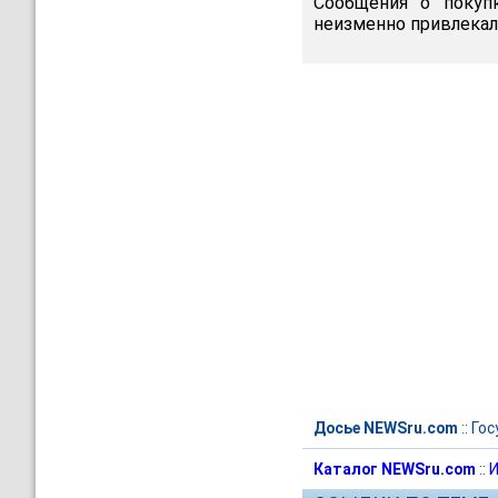
Сообщения о покуп
неизменно привлека
Досье NEWSru.com
::
Гос
Каталог NEWSru.com
::
И