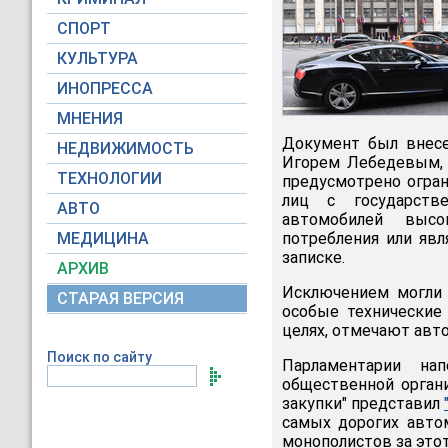
СПОРТ
КУЛЬТУРА
ИНОПРЕССА
МНЕНИЯ
Документ был внес
НЕДВИЖИМОСТЬ
Игорем Лебедевым, 
ТЕХНОЛОГИИ
предусмотрено огра
лиц с государств
АВТО
автомобилей высо
МЕДИЦИНА
потребления или явл
записке.
АРХИВ
Исключением могли 
СТАРАЯ ВЕРСИЯ
особые технические
целях, отмечают авт
Поиск по сайту
Парламентарии на
общественной орган
закупки" представил
самых дорогих авто
монополистов за это