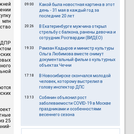
жней
09:00
Какой была новостная картина в этот
ении
день - 31 мая в каждый год за
купку
последние 20 лет
 млн
ство
20:26
В Екатеринбурге мужчина открыл
стрельбу с балкона, ранены девочка и
сотрудник Росгвардии (ВИДЕО)
ЛДПР
ктом
19:33
Рамзан Кадыров и министр культуры
еских
Ольга Любимова вместе снимут
овых
документальный фильм о культурных
ного
объектах Чечни
льной
17:18
В Новосибирске скончался молодой
человек, которому выстрелил в
ются
голову инспектор ДПС
нских
13:13
Собянин объяснил рост
заболеваемости COVID-19 в Москве
оект
праздниками и особенностями
стные
весеннего сезона
из 25
аний-