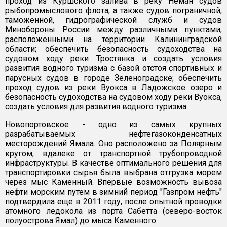
проход из Куршского залива в реку Неман судов
рыбопромыслового флота, а также судов пограничной,
таможенной, гидрографической служб и судов
Минобороны России между различными пунктами,
расположенными на территории Калининградской
области; обеспечить безопасность судоходства на
судовом ходу реки Тростянка и создать условия
развития водного туризма с базой отстоя спортивных и
парусных судов в городе Зеленоградске; обеспечить
проход судов из реки Вуокса в Ладожское озеро и
безопасность судоходства на судовом ходу реки Вуокса,
создать условия для развития водного туризма.
Новопортовское - одно из самых крупных
разрабатываемых нефтегазоконденсатных
месторождений Ямала. Оно расположено за Полярным
кругом, вдалеке от транспортной трубопроводной
инфраструктуры. В качестве оптимального решения для
транспортировки сырья была выбрана отгрузка морем
через мыс Каменный. Впервые возможность вывоза
нефти морским путем в зимний период "Газпром нефть"
подтвердила еще в 2011 году, после опытной проводки
атомного ледокола из порта Сабетта (северо-восток
полуострова Ямал) до мыса Каменного.