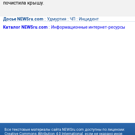
почистила крышу.
Досье NEWSru.com
::
Удмуртия
::
ЧП
::
Инцидент
Каталог NEWSru.com
::
Информационные интернет-ресурсы
Все текстовые материалы сайта NEWSru.com доступны по лицензии:
Creative Commons Attribution 4.0 International
, если не указано иное.