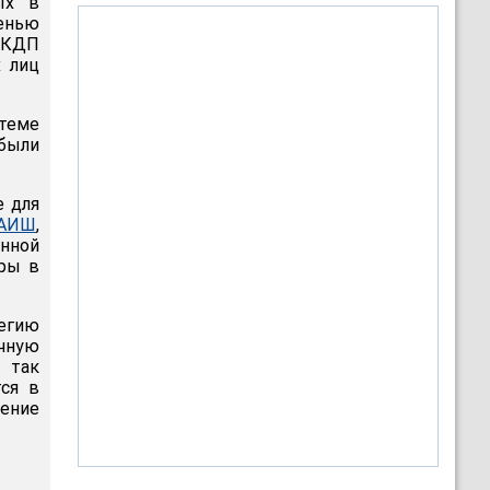
ых в
енью
НКДП
х лиц
теме
 были
е для
АИШ
,
енной
оры в
егию
чную
 так
тся в
ление