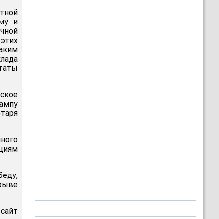
тной
му и
чной
этих
аким
клада
ьтаты
йское
ампу
етаря
ного
циям
беду,
дрыве
 сайт