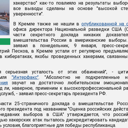
хакерство" как-то повлияло на результаты выбор
все выводы сделаны на основе "высокой сте
уверенности".
В Кремле также не нашли в
опубликованной на 
офиса директора Национальной разведки США (O
части секретного доклада никаких доказател
вмешательства России в американские выборы.
заявил в понедельник, 9 января, пресс-секре
рий Песков, в Кремле устали от регулярно предъявля
в кибератаках, якобы проведенных хакерами, связанн
я серьезная усталость от этих обвинений", - цити
емля
"Интерфакс"
. "Абсолютно не подкрепленные н
ния
звучат на достаточно любительском эмоционал
д ли, наверное, применим к высокопрофессиональной р
лужб, - заявил пресс-секретарь президента РФ.
части 25-страничного доклада о вмешательстве Росс
о президента под названием "Оценка российских дейст
недавних выборов в США" утверждается, что россий
ью хакерских атак пыталось дискредитировать кандида
 условия, благоприятные для победы республиканца.