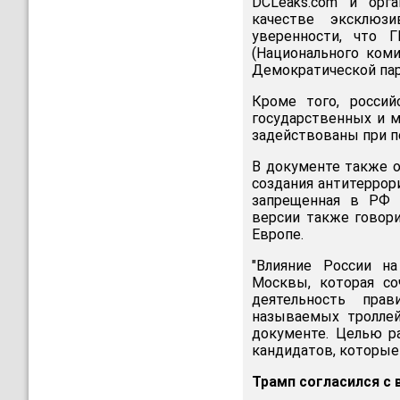
DCLeaks.com и орг
качестве эксклюз
уверенности, что 
(Национального ком
Демократической пар
Кроме того, россий
государственных и м
задействованы при п
В документе также о
создания антитеррори
запрещенная в РФ р
версии также говори
Европе.
"Влияние России н
Москвы, которая со
деятельность пра
называемых троллей
документе. Целью р
кандидатов, которые
Трамп согласился с