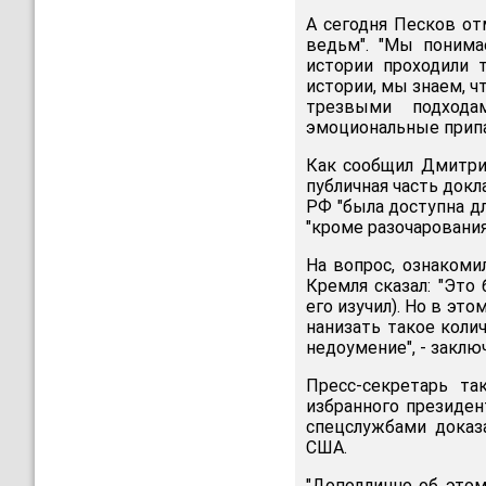
А сегодня Песков от
ведьм". "Мы понима
истории проходили 
истории, мы знаем, 
трезвыми подхода
эмоциональные припад
Как сообщил Дмитрий
публичная часть док
РФ "была доступна дл
"кроме разочарования
На вопрос, ознакоми
Кремля сказал: "Это 
его изучил). Но в это
нанизать такое коли
недоумение", - заклю
Пресс-секретарь т
избранного президе
спецслужбами доказ
США.
"Доподлинно об этом