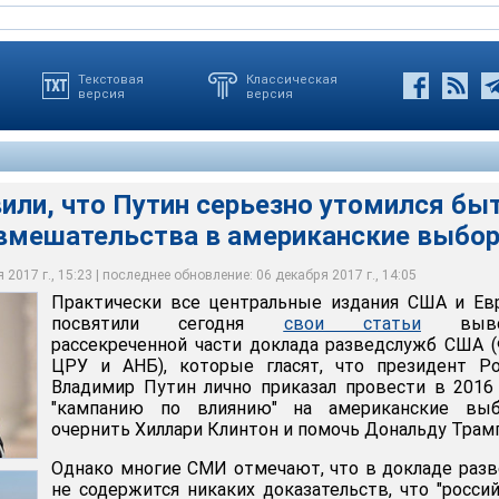
Текстовая
Классическая
версия
версия
или, что Путин серьезно утомился бы
вмешательства в американские выбо
же подчеркнул, что в Кремле пока не знают о реакции
обвинения США в адрес Москвы в кибератаках с "охотой на
 не известно об истинных доводах авторов американского
ента США Дональда Трампа на представленные американскими
х атаках
ательства о якобы причастности РФ к хакерским атакам на США
2017 г., 15:23 | последнее обновление: 06 декабря 2017 г., 14:05
Практически все центральные издания США и Ев
посвятили сегодня
свои статьи
выво
рассекреченной части доклада разведслужб США 
ЦРУ и АНБ), которые гласят, что президент Ро
Владимир Путин лично приказал провести в 2016
"кампанию по влиянию" на американские выб
очернить Хиллари Клинтон и помочь Дональду Трамп
Однако многие СМИ отмечают, что в докладе раз
не содержится никаких доказательств, что "росси