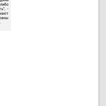
либо
ь", -
ивают
траны
.