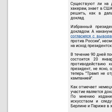
Существуют ли на д
хакерам, знает в США
решить, как в дал
доклад.
Избранный президе
докладом. А наканун
согласился с вывод
против России", несм
на исход президентс
В течение 90 дней по
состоится 20 янва
противодействию к
президент, не ясно,
теперь "Трамп не от
кампанией".
Как отмечает немец
участие является до
По мнению издания
искусством и след
Берлине и Париже в 