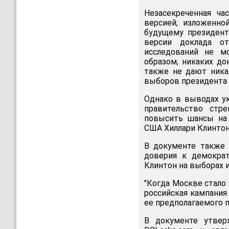
Незасекреченная ча
версией, изложенно
будущему президент
версии доклада от
исследований не м
образом, никаких до
также не дают ника
выборов президента
Однако в выводах ук
правительство стр
повысить шансы на 
США Хиллари Клинтон,
В документе также 
доверия к демокра
Клинтон на выборах 
"Когда Москве стало 
российская кампания
ее предполагаемого п
В документе утверж