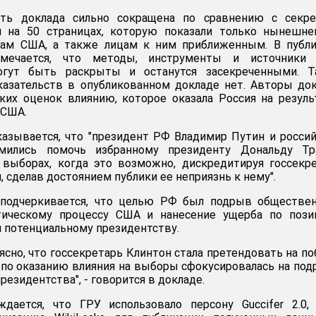
сть доклада сильно сокращена по сравнению с секре
й на 50 страницах, которую показали только нынешне
ам США, а также лицам к ним приближенным. В публи
мечается, что методы, инструменты и источники 
огут быть раскрыты и останутся засекреченными. Т
казательств в опубликованном докладе нет. Авторы до
ких оценок влиянию, которое оказала Россия на резул
 США.
азывается, что "президент РФ Владимир Путин и росси
емились помочь избранному президенту Дональду Тр
выборах, когда это возможно, дискредитируя госсекр
 сделав достоянием публики ее неприязнь к нему".
подчеркивается, что целью РФ был подрыв обществен
тическому процессу США и нанесение ущерба по пози
и потенциальному президентству.
ясно, что госсекретарь Клинтон стала претендовать на по
 по оказанию влияния на выборы сфокусировалась на по
резидентства", - говорится в докладе.
дается, что ГРУ использовало персону Guccifer 2.0,