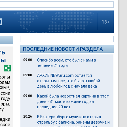
18+
ПОСЛЕДНИЕ НОВОСТИ РАЗДЕЛА
ть
ры
09:00
Спасибо всем, кто был с нами в
течение 21 года
09:00
АРХИВ NEWSru.com остается
ропы
открытым: все, что было в любой
дам
день в любой год с начала века
(ФБР,
ссии
09:00
Какой была новостная картина в этот
 году
день - 31 мая в каждый год за
оры,
последние 20 лет
у.
20:26
В Екатеринбурге мужчина открыл
ведки
стрельбу с балкона, ранены девочка и
йское