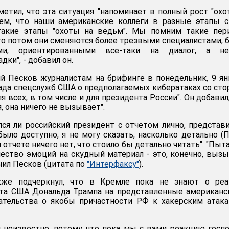
метил, что эта ситуация "напоминает в полный рост "охо
ем, что наши американские коллеги в разные этапы с
такие этапы "охоты на ведьм". Мы помним такие пер
что потом они сменяются более трезвыми специалистами, 
ми, ориентированными все-таки на диалог, а н
ки", - добавил он.
 Песков журналистам на брифинге в понедельник, 9 ян
лада спецслужб США о предполагаемых кибератаках со ст
я всех, в том числе и для президента России". Он добавил,
, она ничего не вызывает".
лся ли российский президент с отчетом лично, представ
было доступно, я не могу сказать, насколько детально (
м отчете ничего нет, что стоило бы детально читать". "Пыт
чество эмоций на скудный материал - это, конечно, выз
чил Песков (цитата по
"Интерфаксу"
).
акже подчеркнул, что в Кремле пока не знают о реа
нта США Дональда Трампа на представленные американ
ательства о якобы причастности РФ к хакерским атак
 неизвестно, потому что пока мы с вами реакцию госп