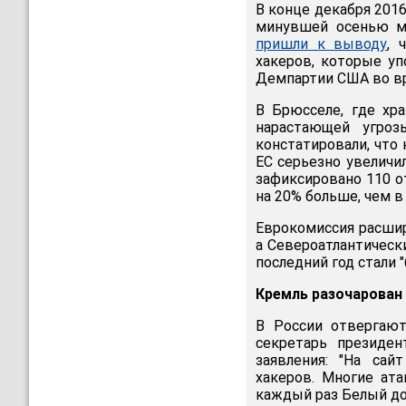
В конце декабря 201
минувшей осенью 
пришли к выводу
, 
хакеров, которые у
Демпартии США во в
В Брюсселе, где хра
нарастающей угроз
констатировали, что 
ЕС серьезно увеличи
зафиксировано 110 о
на 20% больше, чем в 
Еврокомиссия расшир
а Североатлантически
последний год стали 
Кремль разочарован 
В России отвергают
секретарь президе
заявления: "На са
хакеров. Многие ат
каждый раз Белый до