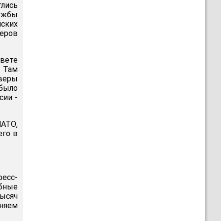
глись
ужбы
йских
веров
свете
 Там
рверы
 было
сии -
НАТО,
его в
есс-
бные
ысяч
няем