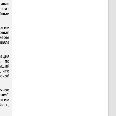
иказ
стоит
бами
этим
Трамп
меры
лияла
рация
а по
ущий
, что
рской
ичное
ния".
этим
аге,