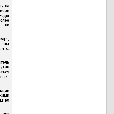
ту на
воей
иоды
более
е на
варя,
ороны
 что,
итель
Путин
аться
ывает
кции
скими
ам на
одина