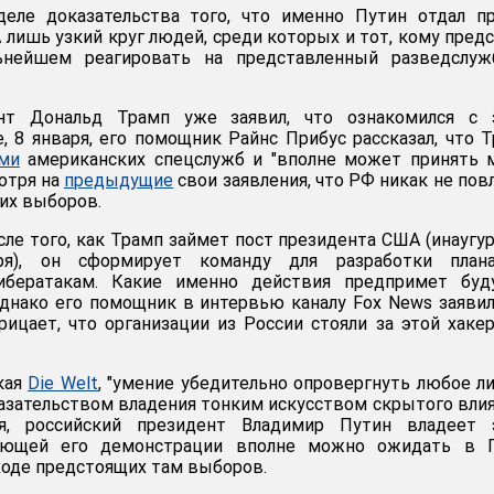
еле доказательства того, что именно Путин отдал пр
 лишь узкий круг людей, среди которых и тот, кому пред
ьнейшем реагировать на представленный разведслуж
нт Дональд Трамп уже заявил, что ознакомился с 
е, 8 января, его помощник Райнс Прибус рассказал, что 
ами
американских спецслужб и "вполне может принять 
отря на
предыдущие
свои заявления, что РФ никак не пов
ких выборов.
сле того, как Трамп займет пост президента США (инаугу
ря), он сформирует команду для разработки план
ибератакам. Какие именно действия предпримет буд
 однако его помощник в интервью каналу Fox News заявил
рицает, что организации из России стояли за этой хаке
кая
Die Welt
, "умение убедительно опровергнуть любое л
казательством владения тонким искусством скрытого влия
, российский президент Владимир Путин владеет 
ующей его демонстрации вполне можно ожидать в Га
ходе предстоящих там выборов.