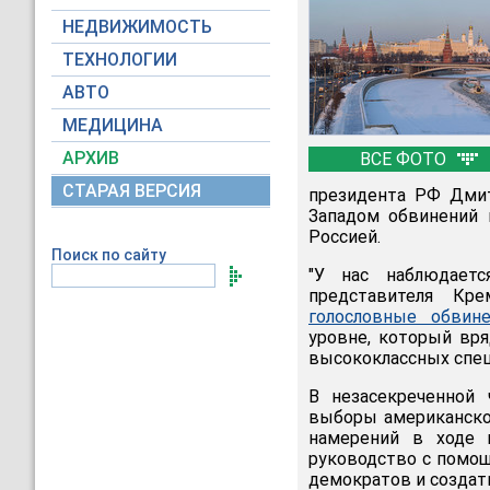
НЕДВИЖИМОСТЬ
ТЕХНОЛОГИИ
АВТО
МЕДИЦИНА
АРХИВ
ВСЕ ФОТО
СТАРАЯ ВЕРСИЯ
президента РФ Дмит
Западом обвинений 
Россией.
Поиск по сайту
"У нас наблюдаетс
представителя Кр
голословные обвине
уровне, который вря
высококлассных спецс
В незасекреченной 
выборы американског
намерений в ходе 
руководство с помощ
демократов и создать