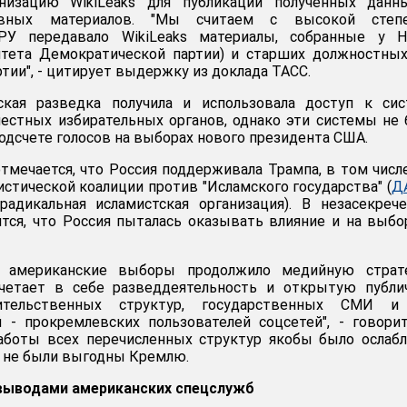
анизацию WikiLeaks для публикации полученных данн
ивных материалов. "Мы считаем с высокой степ
ГРУ передавало WikiLeaks материалы, собранные у 
итета Демократической партии) и старших должностны
тии", - цитирует выдержку из доклада ТАСС.
ская разведка получила и использовала доступ к сис
естных избирательных органов, однако эти системы не
одсчете голосов на выборах нового президента США.
тмечается, что Россия поддерживала Трампа, в том числ
стической коалиции против "Исламского государства" (
Д
адикальная исламистская организация). В незасекреч
тся, что Россия пыталась оказывать влияние и на выб
а американские выборы продолжило медийную страт
четает в себе разведдеятельность и открытую публи
вительственных структур, государственных СМИ и
 - прокремлевских пользователей соцсетей", - говори
аботы всех перечисленных структур якобы было ослаб
 не были выгодны Кремлю.
 выводами американских спецслужб