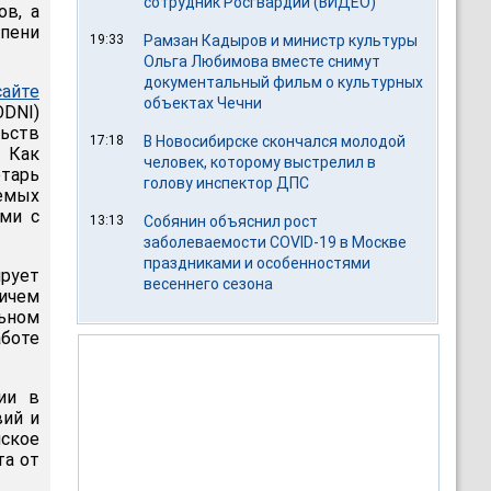
сотрудник Росгвардии (ВИДЕО)
ов, а
пени
19:33
Рамзан Кадыров и министр культуры
Ольга Любимова вместе снимут
документальный фильм о культурных
сайте
объектах Чечни
DNI)
ьств
17:18
В Новосибирске скончался молодой
 Как
человек, которому выстрелил в
тарь
голову инспектор ДПС
емых
ыми с
13:13
Собянин объяснил рост
заболеваемости COVID-19 в Москве
праздниками и особенностями
рует
весеннего сезона
ичем
ьном
аботе
ии в
вий и
ское
та от