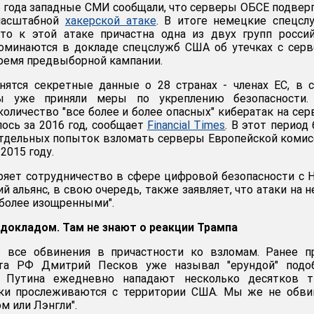
6 года западные СМИ сообщали, что серверы ОБСЕ подвер
масштабной
хакерской атаке
. В итоге немецкие спецсл
что к этой атаке причастна одна из двух групп росси
поминаются в докладе спецслужб США об утечках с сер
ремя предвыборной кампании.
нятся секретные данные о 28 странах - членах ЕС, в 
ы уже приняли меры по укреплению безопасности.
количество "все более и более опасных" кибератак на се
лось за 2016 год, сообщает
Financial Times
. В этот период
тдельных попыток взломать серверы Европейской комис
2015 году.
яет сотрудничество в сфере цифровой безопасности с 
й альянс, в свою очередь, также заявляет, что атаки на н
"более изощренными".
докладом. Там не знают о реакции Трампа
 все обвинения в причастности ко взломам. Ранее пр
нта РФ Дмитрий Песков уже называл "ерундой" подо
йт Путина ежедневно нападают несколько десятков т
аки прослеживаются с территории США. Мы же не обви
м или Лэнгли".