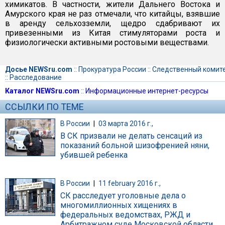
химикатов. В частности, жители Дальнего Востока и
Амурского края не раз отмечали, что китайцы, взявшие
в аренду сельхозземли, щедро сдабривают их
привезенными из Китая стимуляторами роста и
физиологически активными ростовыми веществами.
Досье NEWSru.com
::
Прокуратура России
::
Следственный комит
::
Расследование
Каталог NEWSru.com
::
Информационные интернет-ресурсы
ССЫЛКИ ПО ТЕМЕ
В России
|
03 марта 2016 г.,
В СК призвали не делать сенсаций из
показаний больной шизофренией няни,
убившей ребенка
В России
|
11 february 2016 г.,
СК расследует уголовные дела о
многомиллионных хищениях в
федеральных ведомствах, РЖД и
Арбитражном суде Московской области