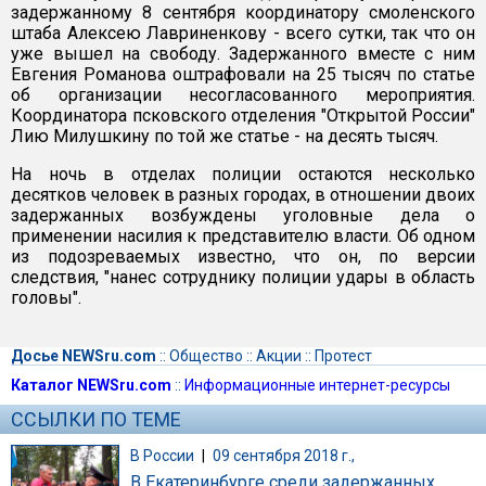
задержанному 8 сентября координатору смоленского
штаба Алексею Лавриненкову - всего сутки, так что он
уже вышел на свободу. Задержанного вместе с ним
Евгения Романова оштрафовали на 25 тысяч по статье
об организации несогласованного мероприятия.
Координатора псковского отделения "Открытой России"
Лию Милушкину по той же статье - на десять тысяч.
На ночь в отделах полиции остаются несколько
десятков человек в разных городах, в отношении двоих
задержанных возбуждены уголовные дела о
применении насилия к представителю власти. Об одном
из подозреваемых известно, что он, по версии
следствия, "нанес сотруднику полиции удары в область
головы".
Досье NEWSru.com
::
Общество
::
Акции
::
Протест
Каталог NEWSru.com
::
Информационные интернет-ресурсы
ССЫЛКИ ПО ТЕМЕ
В России
|
09 сентября 2018 г.,
В Екатеринбурге среди задержанных