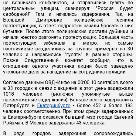
не возникало конфликтов, и отправились гулять по
центральным улицам, скандируя: "Россия будет
свободной!" Там и начались задержания. Так, на
Большой Дмитровке полицейские теснили
протестующих, в ответ подростки начали бросать в них
бутылки. После этого полицейские достали дубинки и
начали жестко разгонять протестующих. Большая часть
протестующих забежала в метро, но самые
настойчивые разделились на группы примерно по 30
человек и направились "гулять" в разные стороны.
Позже Следственный комитет сообщил, что в
отношении одного участника акции было заведено
уголовное дело за нападение на сотрудника полиции.
Согласно данным ОВД-Инфо на 00:00 10 сентября, всего
в 33 городах в связи с акциями в этот день задержали
1018 человек (включая упомянутые выше
превентивные задержания). Больше всего задержали в
Петербурге и
Екатеринбурге
- более 452 и более 183
человек соответственно. При этом среди задержанных
в Екатеринбурге оказался бывший мэр города Евгений
Ройзман. В Москве задержаны 43 человека.
В ряде городов задержания сопровождались