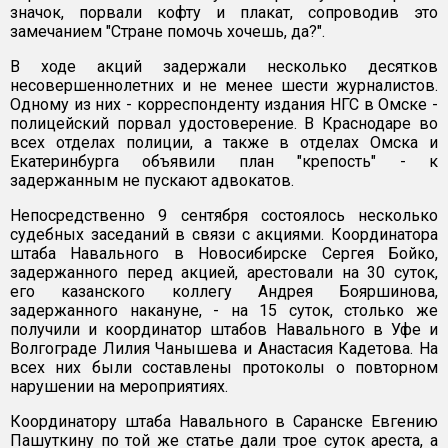
значок, порвали кофту и плакат, сопроводив это
замечанием "Стране помочь хочешь, да?".
В ходе акций задержали несколько десятков
несовершеннолетних и не менее шести журналистов.
Одному из них - корреспонденту издания НГС в Омске -
полицейский порвал удостоверение. В Краснодаре во
всех отделах полиции, а также в отделах Омска и
Екатеринбурга объявили план "крепость" - к
задержанным не пускают адвокатов.
Непосредственно 9 сентября состоялось несколько
судебных заседаний в связи с акциями. Координатора
штаба Навального в Новосибирске Сергея Бойко,
задержанного перед акцией, арестовали на 30 суток,
его казанского коллегу Андрея Бояршинова,
задержанного накануне, - на 15 суток, столько же
получили и координатор штабов Навального в Уфе и
Волгограде Лилия Чанышева и Анастасия Кадетова. На
всех них были составлены протоколы о повторном
нарушении на мероприятиях.
Координатору штаба Навального в Саранске Евгению
Пашуткину по той же статье дали трое суток ареста, а