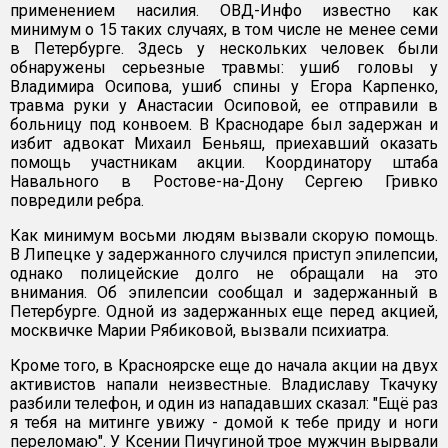
применением насилия. ОВД-Инфо известно как
минимум о 15 таких случаях, в том числе не менее семи
в Петербурге. Здесь у нескольких человек были
обнаружены серьезные травмы: ушиб головы у
Владимира Осипова, ушиб спины у Егора Карпенко,
травма руки у Анастасии Осиповой, ее отправили в
больницу под конвоем. В Краснодаре был задержан и
избит адвокат Михаил Беньяш, приехавший оказать
помощь участникам акции. Координатору штаба
Навального в Ростове-на-Дону Сергею Гривко
повредили ребра.
Как минимум восьми людям вызвали скорую помощь.
В Липецке у задержанного случился приступ эпилепсии,
однако полицейские долго не обращали на это
внимания. Об эпилепсии сообщал и задержанный в
Петербурге. Одной из задержанных еще перед акцией,
москвичке Марии Рябиковой, вызвали психиатра.
Кроме того, в Красноярске еще до начала акции на двух
активистов напали неизвестные. Владиславу Ткачуку
разбили телефон, и один из нападавших сказал: "Ещё раз
я тебя на митинге увижу - домой к тебе приду и ноги
переломаю". У Ксении Пичугиной трое мужчин вырвали