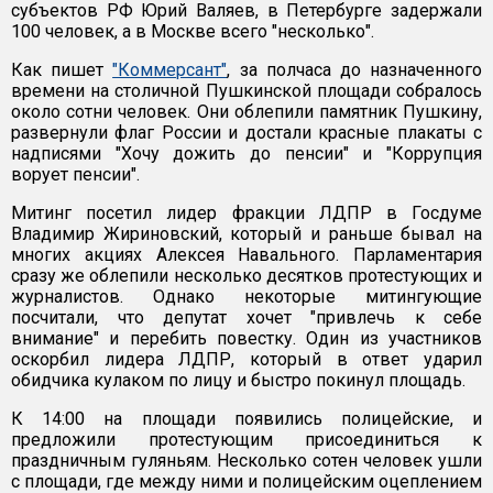
субъектов РФ Юрий Валяев, в Петербурге задержали
100 человек, а в Москве всего "несколько".
Как пишет
"Коммерсант"
, за полчаса до назначенного
времени на столичной Пушкинской площади собралось
около сотни человек. Они облепили памятник Пушкину,
развернули флаг России и достали красные плакаты с
надписями "Хочу дожить до пенсии" и "Коррупция
ворует пенсии".
Митинг посетил лидер фракции ЛДПР в Госдуме
Владимир Жириновский, который и раньше бывал на
многих акциях Алексея Навального. Парламентария
сразу же облепили несколько десятков протестующих и
журналистов. Однако некоторые митингующие
посчитали, что депутат хочет "привлечь к себе
внимание" и перебить повестку. Один из участников
оскорбил лидера ЛДПР, который в ответ ударил
обидчика кулаком по лицу и быстро покинул площадь.
К 14:00 на площади появились полицейские, и
предложили протестующим присоединиться к
праздничным гуляньям. Несколько сотен человек ушли
с площади, где между ними и полицейским оцеплением