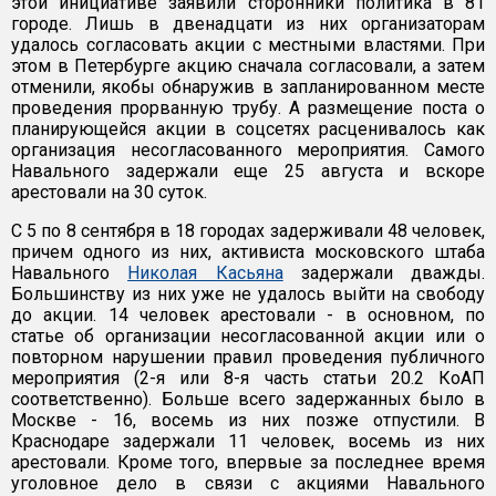
этой инициативе заявили сторонники политика в 81
городе. Лишь в двенадцати из них организаторам
удалось согласовать акции с местными властями. При
этом в Петербурге акцию сначала согласовали, а затем
отменили, якобы обнаружив в запланированном месте
проведения прорванную трубу. А размещение поста о
планирующейся акции в соцсетях расценивалось как
организация несогласованного мероприятия. Самого
Навального задержали еще 25 августа и вскоре
арестовали на 30 суток.
С 5 по 8 сентября в 18 городах задерживали 48 человек,
причем одного из них, активиста московского штаба
Навального
Николая Касьяна
задержали дважды.
Большинству из них уже не удалось выйти на свободу
до акции. 14 человек арестовали - в основном, по
статье об организации несогласованной акции или о
повторном нарушении правил проведения публичного
мероприятия (2-я или 8-я часть статьи 20.2 КоАП
соответственно). Больше всего задержанных было в
Москве - 16, восемь из них позже отпустили. В
Краснодаре задержали 11 человек, восемь из них
арестовали. Кроме того, впервые за последнее время
уголовное дело в связи с акциями Навального