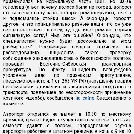
приземлился на нормальную часть ВВП, но из-за
гололеда (а вот почему полоса была не готова, вопрос)
его вынесло на ту часть, которая ремонтируется, отчего
и подломились стойки шасси. А очевидцы говорят
другое, и это принципиально разные вещи: что он уже
сел на неготовую полосу, ту, где идет ремонт, порвал
сигнальную сетку! Чья эта ошибка? Очевидно, что
специалистам нужно будет досконально в этом
разбираться". Росавиация создала комиссию по
расследованию инцидента, также проверку
соблюдения законодательства о безопасности полетов
проводит Восточно-Сибирская транспортная
прокуратура. По факту инцидента возбуждено
уголовное дело по признакам преступления,
предусмотренного ч. 1 ст. 263 УК РФ (нарушение правил
безопасности движения и эксплуатации воздушного
транспорта, повлекшее по неосторожности причинение
крупного ущерба), сообщается
на сайте
Следственного
комитета.
Аэропорт открылся на вылет в 10:30 по местному
времени, прилет будет осуществляться после того, как
самолет удалят с полосы. "Аэродромная служба
аэропорта работает в штатном режиме, в ночь с 9 на 10