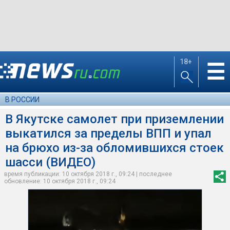
18+
☰
В РОССИИ
В Якутске самолет при приземлении
выкатился за пределы ВПП и упал
на брюхо из-за обломившихся стоек
шасси (ВИДЕО)
время публикации: 10 октября 2018 г., 09:24 | последнее
обновление: 10 октября 2018 г., 09:24