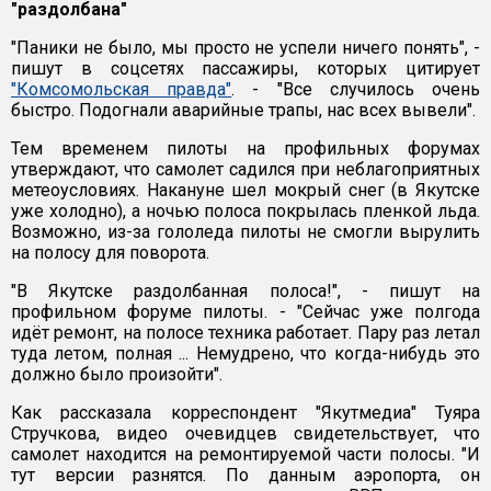
"раздолбана"
"Паники не было, мы просто не успели ничего понять", -
пишут в соцсетях пассажиры, которых цитирует
"Комсомольская правда"
. - "Все случилось очень
быстро. Подогнали аварийные трапы, нас всех вывели".
Тем временем пилоты на профильных форумах
утверждают, что самолет садился при неблагоприятных
метеоусловиях. Накануне шел мокрый снег (в Якутске
уже холодно), а ночью полоса покрылась пленкой льда.
Возможно, из-за гололеда пилоты не смогли вырулить
на полосу для поворота.
"В Якутске раздолбанная полоса!", - пишут на
профильном форуме пилоты. - "Сейчас уже полгода
идёт ремонт, на полосе техника работает. Пару раз летал
туда летом, полная ... Немудрено, что когда-нибудь это
должно было произойти".
Как рассказала корреспондент "Якутмедиа" Туяра
Стручкова, видео очевидцев свидетельствует, что
самолет находится на ремонтируемой части полосы. "И
тут версии разнятся. По данным аэропорта, он