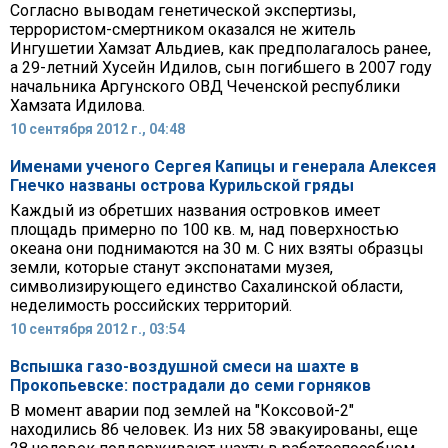
Согласно выводам генетической экспертизы,
террористом-смертником оказался не житель
Ингушетии Хамзат Альдиев, как предполагалось ранее,
а 29-летний Хусейн Идилов, сын погибшего в 2007 году
начальника Аргунского ОВД Чеченской республики
Хамзата Идилова.
10 сентября 2012 г., 04:48
Именами ученого Сергея Капицы и генерала Алексея
Гнечко названы острова Курильской гряды
Каждый из обретших названия островков имеет
площадь примерно по 100 кв. м, над поверхностью
океана они поднимаются на 30 м. С них взяты образцы
земли, которые станут экспонатами музея,
символизирующего единство Сахалинской области,
неделимость российских территорий.
10 сентября 2012 г., 03:54
Вспышка газо-воздушной смеси на шахте в
Прокопьевске: пострадали до семи горняков
В момент аварии под землей на "Коксовой-2"
находились 86 человек. Из них 58 эвакуированы, еще