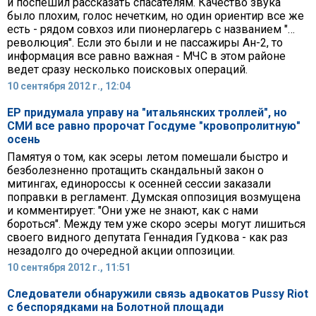
и поспешил рассказать спасателям. Качество звука
было плохим, голос нечетким, но один ориентир все же
есть - рядом совхоз или пионерлагерь с названием "…
революция". Если это были и не пассажиры Ан-2, то
информация все равно важная - МЧС в этом районе
ведет сразу несколько поисковых операций.
10 сентября 2012 г., 12:04
ЕР придумала управу на "итальянских троллей", но
СМИ все равно пророчат Госдуме "кровопролитную"
осень
Памятуя о том, как эсеры летом помешали быстро и
безболезненно протащить скандальный закон о
митингах, единороссы к осенней сессии заказали
поправки в регламент. Думская оппозиция возмущена
и комментирует: "Они уже не знают, как с нами
бороться". Между тем уже скоро эсеры могут лишиться
своего видного депутата Геннадия Гудкова - как раз
незадолго до очередной акции оппозиции.
10 сентября 2012 г., 11:51
Следователи обнаружили связь адвокатов Pussy Riot
с беспорядками на Болотной площади