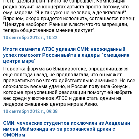
Петь "Дельтаплан" никто не запрещает. Композиция
редко звучит на концертах артиста просто потому, что
ему надоела: "Я и так уже не человек, а дельтаплан!"
Впрочем, скоро придется исполнить, соглашается певец:
"Цензура наоборот. Раньше власти что-то запрещали,
теперь общественное мнение диктует".
10 сентября 2012 г., 10:32
Итоги саммита АТЭС удивили СМИ: неожиданный
успех поможет России выйти в лидеры "смещения
центра мира"
Повестка форума во Владивостоке, определившаяся
еще полгода назад, не предполагала, что он может
превратиться во что-то действительно значимое. Но все
сложилось весьма удачно, и Россия получила бонусы,
которые при успешной реализации помогут ей набрать
вес среди участников АТЭС и даже стать одним из
лидеров смещения центра мира в Азию.
10 сентября 2012 г., 09:08
СМИ: чеченских студентов исключили из Академии
имени Маймонида из-за резонансной драки с
ОМОНом