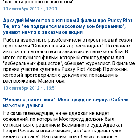
"нас совершенно не касаются".
10 сентября 2012 г., 17:20
Аркадий Мамонтов снял новый фильм про Pussy Riot.
Те, кто "не поддается массовому зомбированию",
узнают нечто о заказчике акции
Работа известного разоблачителя откроет новый сезон
программы "Специальный корреспондент". По словам
автора, он пытался найти заказчиков панк-молебна. В
итоге получился фильм, который станет ударом для
"либеральных фашистов", обещает журналист. В фильме
принял участие хулитель Pussy Riot Иосиф Пригожин,
который проговорился о документе, попавшем в
распоряжение Мамонтова.
10 сентября 2012 г., 16:51
"Реально, налетчики": Мосгорсуд не вернул Собчак
изъятые деньги
Ни сама телеведущая, ни ее адвокат не видят
оснований, по которым Мосгорсуд должен был
согласиться с решением Басманного суда. Адвокат
Генри Резник и вовсе заявил, что "часть денег уже
куда-то делась". Напомним, при обыске в июне у