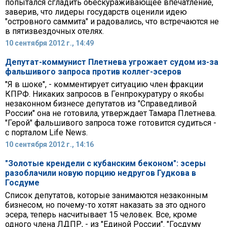
попытался сгладить обескураживающее впечатление,
заверив, что лидеры государств оценили идею
"островного саммита" и радовались, что встречаются не
в пятизвездочных отелях.
10 сентября 2012 г., 14:49
Депутат-коммунист Плетнева угрожает судом из-за
фальшивого запроса против коллег-эсеров
"Я в шоке", - комментирует ситуацию член фракции
КПРФ. Никаких запросов в Генпрокуратуру о якобы
незаконном бизнесе депутатов из "Справедливой
России" она не готовила, утверждает Тамара Плетнева.
"Герой" фальшивого запроса тоже готовится судиться -
с порталом Life News.
10 сентября 2012 г., 14:16
"Золотые крендели с кубанским беконом": эсеры
разоблачили новую порцию недругов Гудкова в
Госдуме
Список депутатов, которые занимаются незаконным
бизнесом, но почему-то хотят наказать за это одного
эсера, теперь насчитывает 15 человек. Все, кроме
одного члена ЛДПР, - из "Единой России". "Госдуму