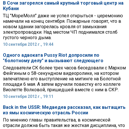
В Сочи загорелся самый крупный торговый центр на
Кубани
ТЦ "МореМолл" даже не успел открыться - церемонию
намечали на конец сентября. Пожарные говорят, что в
новом здании загорелась кровля от замыкания
электропроводки. Над местом ЧП поднимался столб
густого черного дыма.
10 сентября 2012 г., 19:44
Одного адвоката Pussy Riot допросили по
"болотному делу" и вызывают следующего
Следователи СК более трех часов беседовали с Марком
Фейгиным о 58-секундном видеоролике, на котором
запечатлено его выступление на митинге на Болотной
площади 6 мая. А затем вручили повестку его коллеге
Виолетте Волковой, пришедшей вместе с ним в СКР.
10 сентября 2012 г., 19:11
Back in the USSR: Медведев рассказал, как вытащить
из ямы космическую отрасль России
По мнению главы правительства, в космической
отрасли должна быть такая же жесткая дисциплина, что