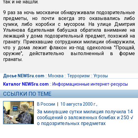
так и не нашли.
9 раз за ночь москвичи обнаруживали подозрительные
предметы, но почти всегда это оказывались либо
сумки, либо коробки с мусором. На улице Дмитрия
Ульянова бдительная бабушка обратила внимание на
лежащий у дома подозрительный предмет, похожий на
гранату. Приехавшие сотрудники милиции обнаружили,
что у дома лежит флакон из-под одеколона "Прощай,
оружие", действительно выполненный в форме
гранаты.
Досье NEWSru.com
::
Москва
::
Терроризм
::
Угрозы
Каталог NEWSru.com
::
Информационные интернет-ресурсы
ССЫЛКИ ПО ТЕМЕ
В России
|
10 августа 2000 г.,
За минувшие сутки милиция получила 14
сообщений о заложенных бомбах и 250 √
о подозрительных предметах