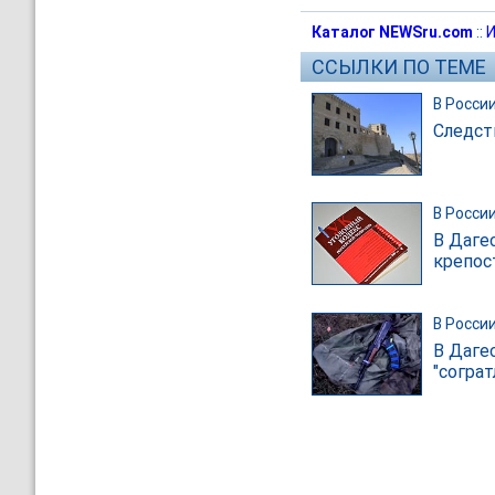
Каталог NEWSru.com
::
И
ССЫЛКИ ПО ТЕМЕ
В Росси
Следст
В Росси
В Даге
крепос
В Росси
В Даге
"согра