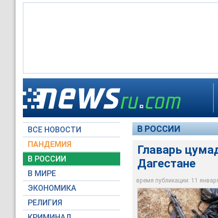
Личность ликвидиро
В дагестанском сел
Абдулхаликов, нахо
называемой цумади
главарем цумадинс
По предварительным
В РОССИИ
ВСЕ НОВОСТИ
Национальный анти
Национальный анти
Национальный анти
ПАНДЕМИЯ
Главарь цума
В РОССИИ
Дагестане
В МИРЕ
время публикации: 11 января 
ЭКОНОМИКА
РЕЛИГИЯ
КРИМИНАЛ