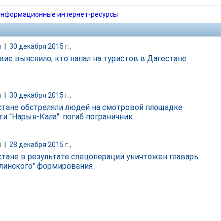
нформационные интернет-ресурсы
и
|
30 декабря 2015 г.,
вие выяснило, кто напал на туристов в Дагестане
и
|
30 декабря 2015 г.,
стане обстреляли людей на смотровой площадке
ти "Нарын-Кала": погиб пограничник
и
|
28 декабря 2015 г.,
стане в результате спецоперации уничтожен главарь
тлинского" формирования