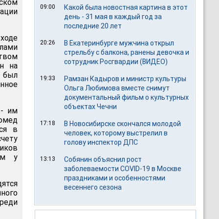
ском
09:00
Какой была новостная картина в этот
ации
день - 31 мая в каждый год за
последние 20 лет
ходе
20:26
В Екатеринбурге мужчина открыл
лами
стрельбу с балкона, ранены девочка и
твом
сотрудник Росгвардии (ВИДЕО)
н на
 был
19:33
Рамзан Кадыров и министр культуры
нное
Ольга Любимова вместе снимут
документальный фильм о культурных
объектах Чечни
 - им
омед
17:18
В Новосибирске скончался молодой
ся в
человек, которому выстрелил в
чету
голову инспектор ДПС
иков
мм у
13:13
Собянин объяснил рост
заболеваемости COVID-19 в Москве
праздниками и особенностями
дятся
весеннего сезона
нного
реди