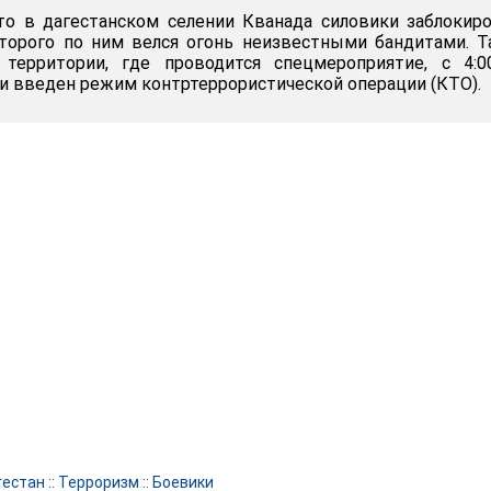
то в дагестанском селении Кванада силовики заблокир
оторого по ним велся огонь неизвестными бандитами. 
 территории, где проводится спецмероприятие, с 4:0
 введен режим контртеррористической операции (КТО).
гестан
::
Терроризм
::
Боевики