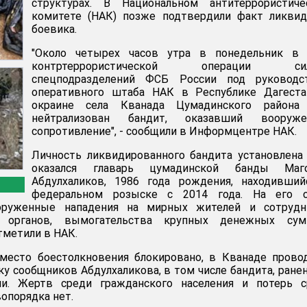
структурах. В Национальном антитеррористиче
комитете (НАК) позже подтвердили факт ликвид
боевика.
"Около четырех часов утра в понедельник в 
контртеррористической операции си
спецподразделений ФСБ России под руководс
оперативного штаба НАК в Республике Дагеста
окраине села Кванада Цумадинского района
нейтрализован бандит, оказавший вооруже
сопротивление", - сообщили в Информцентре НАК.
Личность ликвидированного бандита установлена
оказался главарь цумадинской банды Маг
Абдулхаликов, 1986 года рождения, находивший
федеральном розыске с 2014 года. На его с
оруженные нападения на мирных жителей и сотрудн
ых органов, вымогательства крупных денежных су
тметили в НАК.
место боестолкновения блокировано, в Кванаде прово
ку сообщников Абдулхаликова, в том числе бандита, ране
ии. Жертв среди гражданского населения и потерь с
опорядка нет.