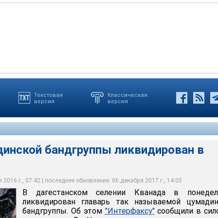
Текстовая
Классическая
версия
версия
ванного бандита установлена, это некий Магомед
ении Кванада в понедельник ликвидирован главарь так
дившийся в федеральном розыске с 2014 года и являвшийся
нской бандгруппы
кой бандгруппы
 данным, поиск еще одного боевика ведется
террористический комитет
террористический комитет
террористический комитет
динской бандгруппы ликвидирован в
2016 г., 07:42 | последнее обновление: 06 декабря 2017 г., 14:05
В дагестанском селении Кванада в понедел
ликвидирован главарь так называемой цумадин
бандгруппы. Об этом
"Интерфаксу"
сообщили в сил