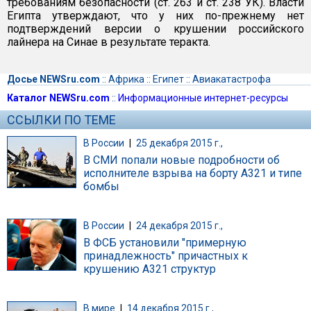
требованиям безопасности (ст. 263 и ст. 238 УК). Власти
Египта утверждают, что у них по-прежнему нет
подтверждений версии о крушении российского
лайнера на Синае в результате теракта.
Досье NEWSru.com
::
Африка
::
Египет
::
Авиакатастрофа
Каталог NEWSru.com
::
Информационные интернет-ресурсы
ССЫЛКИ ПО ТЕМЕ
В России
|
25 декабря 2015 г.,
В СМИ попали новые подробности об
исполнителе взрыва на борту A321 и типе
бомбы
В России
|
24 декабря 2015 г.,
В ФСБ установили "примерную
принадлежность" причастных к
крушению A321 структур
В мире
|
14 декабря 2015 г.,