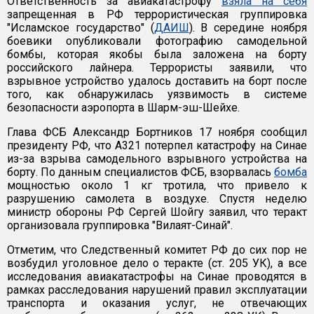
Ответственность за авиакатастрофу
взяла на себя
запрещенная в РФ террористическая группировка
"Исламское государство" (
ДАИШ
). В середине ноября
боевики опубликовали фотографию самодельной
бомбы, которая якобы была заложена на борту
российского лайнера. Террористы заявили, что
взрывное устройство удалось доставить на борт после
того, как обнаружилась уязвимость в системе
безопасности аэропорта в Шарм-эш-Шейхе.
Глава ФСБ Александр Бортников 17 ноября сообщил
президенту РФ, что A321 потерпел катастрофу на Синае
из-за взрыва самодельного взрывного устройства на
борту. По данным специалистов ФСБ, взорвалась
бомба
мощностью около 1 кг тротила, что привело к
разрушению самолета в воздухе. Спустя неделю
министр обороны РФ Сергей Шойгу заявил, что теракт
организовала группировка "Вилаят-Синай".
Отметим, что Следственный комитет РФ до сих пор не
возбудил уголовное дело о теракте (ст. 205 УК), а все
исследования авиакатастрофы на Синае проводятся в
рамках расследования нарушений правил эксплуатации
транспорта и оказания услуг, не отвечающих