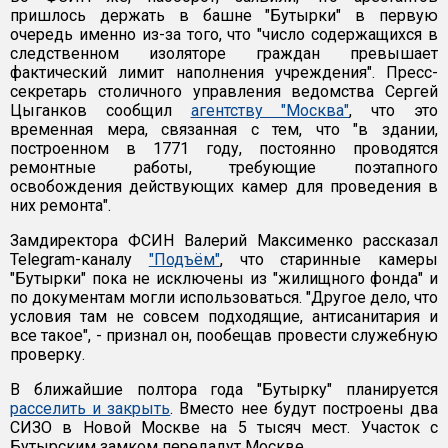
пришлось держать в башне "Бутырки" в первую
очередь именно из-за того, что "число содержащихся в
следственном изоляторе граждан превышает
фактический лимит наполнения учреждения". Пресс-
секретарь столичного управления ведомства Сергей
Цыганков сообщил
агентству "Москва"
, что это
временная мера, связанная с тем, что "в здании,
построенном в 1771 году, постоянно проводятся
ремонтные работы, требующие поэтапного
освобождения действующих камер для проведения в
них ремонта".
Замдиректора ФСИН Валерий Максименко рассказал
Telegram-каналу
"Подъём"
, что старинные камеры
"Бутырки" пока не исключены из "жилищного фонда" и
по документам могли использоваться. "Другое дело, что
условия там не совсем подходящие, антисанитария и
все такое", - признал он, пообещав провести служебную
проверку.
В ближайшие полтора года "Бутырку" планируется
расселить и закрыть
. Вместо нее будут построены два
СИЗО в Новой Москве на 5 тысяч мест. Участок с
Бутырским замком передадут Москве.