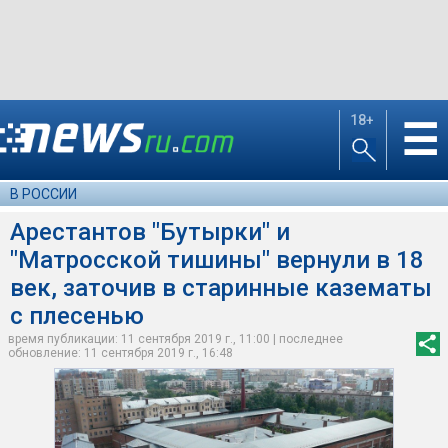
18+
☰
В РОССИИ
Арестантов "Бутырки" и
"Матросской тишины" вернули в 18
век, заточив в старинные казематы
с плесенью
время публикации: 11 сентября 2019 г., 11:00 | последнее
обновление: 11 сентября 2019 г., 16:48