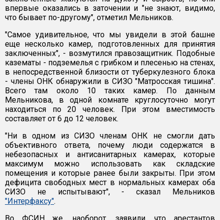
впервые оказались в заточении и "не знают, видимо,
что бывает по-другому", отметил Мельников.
"Самое удивительное, что мы увидели в этой башне
еще несколько камер, подготовленных для принятия
заключенных", - возмутился правозащитник. Подобные
казематы - подземелья с грибком и плесенью на стенах,
в непосредственной близости от туберкулезного блока
- члены ОНК обнаружили в СИЗО "Матросская тишина".
Всего там около 10 таких камер. По данным
Мельникова, в одной комнате круглосуточно могут
находиться по 20 человек. При этом вместимость
составляет от 6 до 12 человек.
"Ни в одном из СИЗО членам ОНК не смогли дать
объективного ответа, почему люди содержатся в
небезопасных и антисанитарных камерах, которые
максимум можно использовать как складские
помещения и которые ранее были закрыты. При этом
дефицита свободных мест в нормальных камерах оба
СИЗО не испытывают", - сказал Мельников
"Интерфаксу"
.
Во ФСИН же, наоборот, заявили, что арестантов