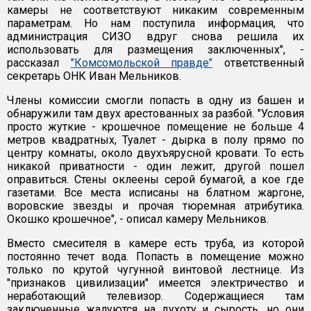
камеры не соответствуют никаким современным
параметрам. Но нам поступила информация, что
администрация СИЗО вдруг снова решила их
использовать для размещения заключенных", -
рассказал
"Комсомольской правде"
ответственный
секретарь ОНК Иван Мельников.
Члены комиссии смогли попасть в одну из башен и
обнаружили там двух арестованных за разбой. "Условия
просто жуткие - крошечное помещение не больше 4
метров квадратных, Туалет - дырка в полу прямо по
центру комнаты, около двухъярусной кровати. То есть
никакой приватности - один лежит, другой пошел
оправиться. Стены оклеены серой бумагой, а кое где
газетами. Все места исписаны на блатном жаргоне,
воровские звезды и прочая тюремная атрибутика.
Окошко крошечное", - описал камеру Мельников.
Вместо смесителя в камере есть труба, из которой
постоянно течет вода. Попасть в помещение можно
только по крутой чугунной винтовой лестнице. Из
"признаков цивилизации" имеется электричество и
неработающий телевизор. Содержащиеся там
заключенные жалуются на духоту и сырость, но они