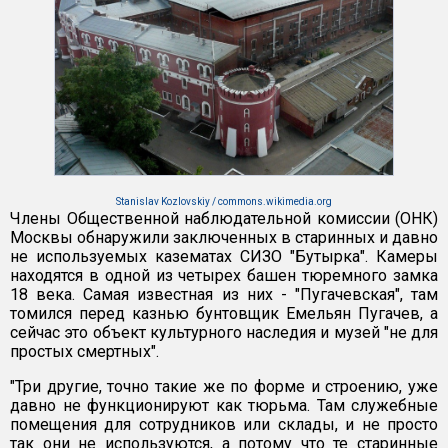
Stanislav Kozlovskiy / commons.wikimedia.org
Члены Общественной наблюдательной комиссии (ОНК)
Москвы обнаружили заключенных в старинных и давно
не используемых казематах СИЗО "Бутырка". Камеры
находятся в одной из четырех башен тюремного замка
18 века. Самая известная из них - "Пугачевская", там
томился перед казнью бунтовщик Емельян Пугачев, а
сейчас это объект культурного наследия и музей "не для
простых смертных".
"Три другие, точно такие же по форме и строению, уже
давно не функционируют как тюрьма. Там служебные
помещения для сотрудников или склады, и не просто
так они не используются, а потому что те старинные