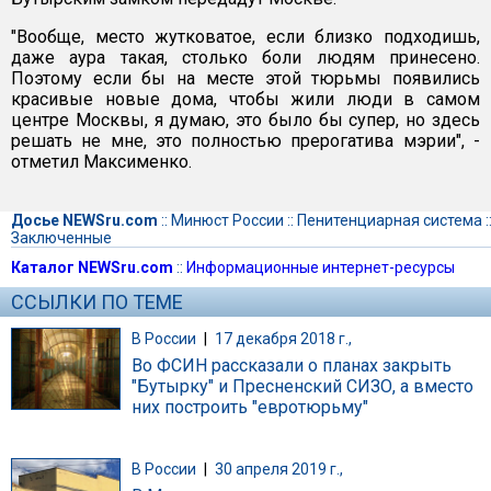
"Вообще, место жутковатое, если близко подходишь,
даже аура такая, столько боли людям принесено.
Поэтому если бы на месте этой тюрьмы появились
красивые новые дома, чтобы жили люди в самом
центре Москвы, я думаю, это было бы супер, но здесь
решать не мне, это полностью прерогатива мэрии", -
отметил Максименко.
Досье NEWSru.com
::
Минюст России
::
Пенитенциарная система
:
Заключенные
Каталог NEWSru.com
::
Информационные интернет-ресурсы
ССЫЛКИ ПО ТЕМЕ
В России
|
17 декабря 2018 г.,
Во ФСИН рассказали о планах закрыть
"Бутырку" и Пресненский СИЗО, а вместо
них построить "евротюрьму"
В России
|
30 апреля 2019 г.,