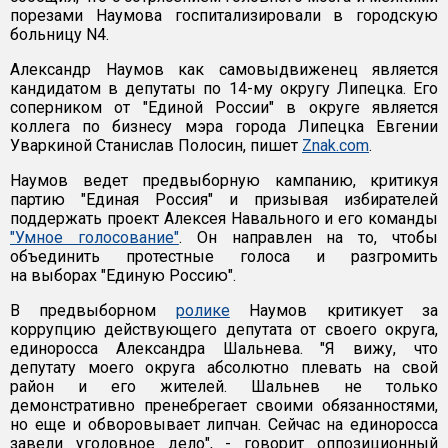
порезами Наумова госпитализировали в городскую
больницу N4.
Александр Наумов как самовыдвиженец является
кандидатом в депутаты по 14-му округу Липецка. Его
соперником от "Единой России" в округе является
коллега по бизнесу мэра города Липецка Евгении
Уваркиной Станислав Полосин, пишет
Znak.com
.
Наумов ведет предвыборную кампанию, критикуя
партию "Единая Россия" и призывая избирателей
поддержать проект Алексея Навального и его команды
"Умное голосование"
. Он направлен на то, чтобы
объединить протестные голоса и разгромить
на выборах "Единую Россию".
В предвыборном
ролике
Наумов критикует за
коррупцию действующего депутата от своего округа,
единоросса Александра Шальнева. "Я вижу, что
депутату моего округа абсолютно плевать на свой
район и его жителей. Шальнев не только
демонстративно пренебрегает своими обязанностями,
но еще и обворовывает липчан. Сейчас на единоросса
завели уголовное дело", - говорит оппозиционный