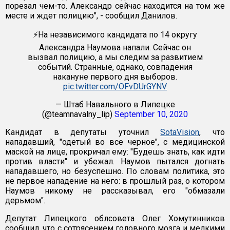
порезал чем-то. Александр сейчас находится на том же
месте и ждет полицию", - сообщил Данилов.
⚡️На независимого кандидата по 14 округу
Александра Наумова напали. Сейчас он
вызвал полицию, а мы следим за развитием
событий. Странные, однако, совпадения
накануне первого дня выборов.
pic.twitter.com/OFvDUrGYNV
— Штаб Навального в Липецке
(@teamnavalny_lip)
September 10, 2020
Кандидат в депутаты уточнил
SotaVision
, что
нападавший, "одетый во все черное", с медицинской
маской на лице, прокричал ему: "Будешь знать, как идти
против власти" и убежал. Наумов пытался догнать
нападавшего, но безуспешно. По словам политика, это
не первое нападение на него: в прошлый раз, о котором
Наумов никому не рассказывал, его "обмазали
дерьмом".
Депутат Липецкого облсовета Олег Хомутинников
сообщил, что с сотрясением головного мозга и мелкими