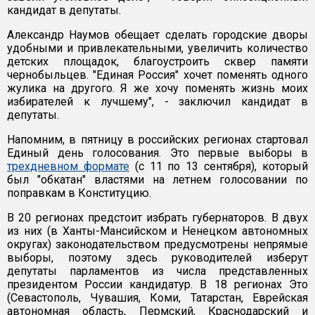
кандидат в депутаты.
Александр Наумов обещает сделать городские дворы
удобными и привлекательными, увеличить количество
детских площадок, благоустроить сквер памяти
чернобыльцев. "Единая Россия" хочет поменять одного
жулика на другого. Я же хочу поменять жизнь моих
избирателей к лучшему", - заключил кандидат в
депутаты.
Напомним, в пятницу в российских регионах стартовал
Единый день голосования. Это первые выборы в
трехдневном формате
(с 11 по 13 сентября), который
был "обкатан" властями на летнем голосовании по
поправкам в Конституцию.
В 20 регионах предстоит избрать губернаторов. В двух
из них (в Ханты-Мансийском и Ненецком автономных
округах) законодательством предусмотрены непрямые
выборы, поэтому здесь руководителей изберут
депутаты парламентов из числа представленных
президентом России кандидатур. В 18 регионах Это
(Севастополь, Чувашия, Коми, Татарстан, Еврейская
автономная область, Пермский, Краснодарский и