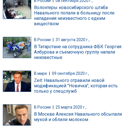
В России
|
08 сентября 2020 г.,
Волонтеры новосибирского штаба
Навального попали в больницу после
нападения неизвестного с едким
веществом
В России
|
31 августа 2020 г.,
В Татарстане на сотрудника ФБК Георгия
Албурова и съемочную группу напали
неизвестные
В мире
|
09 сентября 2020 г.,
Zeit: Навального отравили новой
модификацией "Новичка", которая есть
только у спецслужб
В России
|
25 марта 2020 г.,
В Москве Алексея Навального обсыпали
мукой и облили молоком